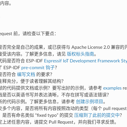
内容。
 Request 前，请检查以下要点：
否完全是自己的成果，或已获得与 Apache License 2.0 兼
接受该内容。了解更多信息，请见
版权标头指南
。
码是否符合 ESP-IDF
Espressif IoT Development Framework Sty
ESP-IDF
pre-commit 钩子
？
是否符合
编写文档
的要求？
注释充分，便于读者理解其结构？
献的代码提供文档或示例？要写出好的示例，请参考
examples
r
档是否以英语书写并表达清晰，不存在拼写或语法错误？
新的代码示例。了解更多信息，请参考
创建示例项目
。
多个内容，是否将所有内容按照改动的类型（每个 pull reque
否有命名类似 “fixed typo” 的提交
压缩到了此前的提交中
？
上述任意内容，请提交 Pull Request，并向我们寻求反馈。