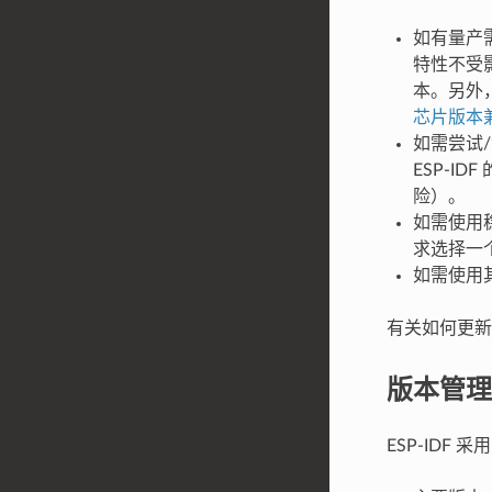
如有量产
特性不受
本。另外，
芯片版本
如需尝试/
ESP-
险）。
如需使用稳
求选择一
如需使用其
有关如何更新 
版本管理
ESP-IDF 采