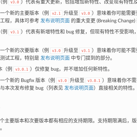
（例
）代表有重大更新，包括增加新特性、改变现有特性
v3.0
至一个新的主要版本（例
升级至
）意味着你可能需要
v2.1
v3.0
试工程，具体可参考
发布说明页面
的重大变更 (Breaking Change
（例
）代表有新增特性和 bug 修复，但现有特性不受影响，
v3.1
至一个新的次要版本（例
升级至
）意味着你可能不需
v3.0
v3.1
新测试工程，特别是
发布说明页面
中专门提到的部分。
 版本（例
）仅修复 bug，并不增加任何新特性。
v3.0.1
一个新的 Bugfix 版本（例
升级至
）意味着你不需
v3.0
v3.0.1
与本次发布修复 bug（列表见
发布说明页面
）直接相关的特性
F 的每个主要版本和次要版本都有相应的支持期限。支持期限满后，
。