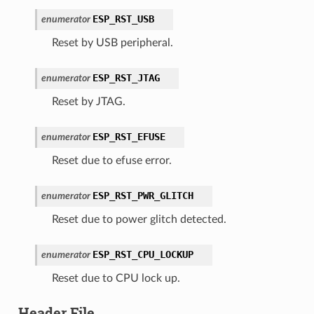
ESP_RST_USB
enumerator
Reset by USB peripheral.
ESP_RST_JTAG
enumerator
Reset by JTAG.
ESP_RST_EFUSE
enumerator
Reset due to efuse error.
ESP_RST_PWR_GLITCH
enumerator
Reset due to power glitch detected.
ESP_RST_CPU_LOCKUP
enumerator
Reset due to CPU lock up.
Header File