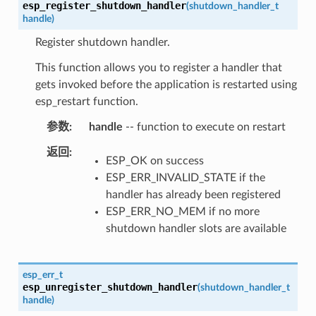
esp_register_shutdown_handler
(
shutdown_handler_t
handle
)
Register shutdown handler.
This function allows you to register a handler that
gets invoked before the application is restarted using
esp_restart function.
参数
handle
-- function to execute on restart
返回
ESP_OK on success
ESP_ERR_INVALID_STATE if the
handler has already been registered
ESP_ERR_NO_MEM if no more
shutdown handler slots are available
esp_err_t
esp_unregister_shutdown_handler
(
shutdown_handler_t
handle
)