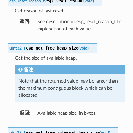
esp_reset_reason
esp_reset_reason_t
(
void
)
Get reason of last reset.
返回
See description of esp_reset_reason_t for
explanation of each value.
esp_get_free_heap_size
uint32_t
(
void
)
Get the size of available heap.
备注
Note that the returned value may be larger than
the maximum contiguous block which can be
allocated.
返回
Available heap size, in bytes.
esp_get_free_internal_heap_size
uint32_t
(
void
)