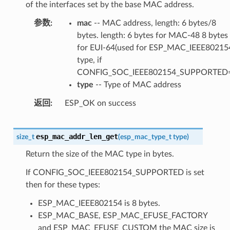
of the interfaces set by the base MAC address.
参数
mac
-- MAC address, length: 6 bytes/8
bytes. length: 6 bytes for MAC-48 8 bytes
for EUI-64(used for ESP_MAC_IEEE80215
type, if
CONFIG_SOC_IEEE802154_SUPPORTED=
type
-- Type of MAC address
返回
ESP_OK on success
esp_mac_addr_len_get
size_t
(
esp_mac_type_t
type
)
Return the size of the MAC type in bytes.
If CONFIG_SOC_IEEE802154_SUPPORTED is set
then for these types:
ESP_MAC_IEEE802154 is 8 bytes.
ESP_MAC_BASE, ESP_MAC_EFUSE_FACTORY
and ESP_MAC_EFUSE_CUSTOM the MAC size is