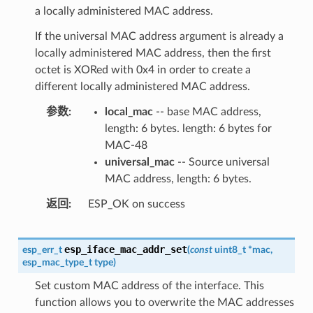
a locally administered MAC address.
If the universal MAC address argument is already a
locally administered MAC address, then the first
octet is XORed with 0x4 in order to create a
different locally administered MAC address.
参数
local_mac
-- base MAC address,
length: 6 bytes. length: 6 bytes for
MAC-48
universal_mac
-- Source universal
MAC address, length: 6 bytes.
返回
ESP_OK on success
esp_iface_mac_addr_set
esp_err_t
(
const
uint8_t
*
mac
,
esp_mac_type_t
type
)
Set custom MAC address of the interface. This
function allows you to overwrite the MAC addresses