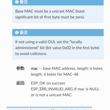
备注
Base MAC must be a unicast MAC (least
significant bit of first byte must be zero).
备注
If not using a valid OUI, set the "locally
administered" bit (bit value 0x02 in the first byte)
to avoid collisions.
参数
mac
-- base MAC address, length: 6 bytes.
length: 6 bytes for MAC-48
返回
ESP_OK on success
ESP_ERR_INVALID_ARG If mac is NULL
or is not a unicast MAC