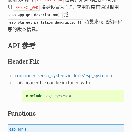
git
describe
则
将被设置为 “1”。应用程序可通过调用
PROJECT_VER
或
esp_app_get_description()
函数来获取应用程
esp_ota_get_partition_description()
序的版本信息。
API 参考
Header File
components/esp_system/include/esp_system.h
This header file can be included with:
#include
"esp_system.h"
Functions
esp_err_t