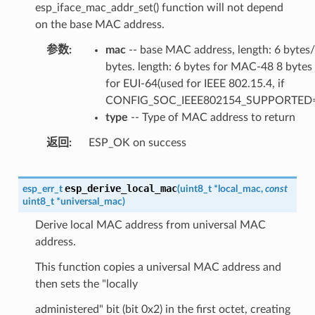
esp_iface_mac_addr_set() function will not depend
on the base MAC address.
参数
mac
-- base MAC address, length: 6 bytes
bytes. length: 6 bytes for MAC-48 8 bytes
for EUI-64(used for IEEE 802.15.4, if
CONFIG_SOC_IEEE802154_SUPPORTED=
type
-- Type of MAC address to return
返回
ESP_OK on success
esp_derive_local_mac
esp_err_t
(
uint8_t
*
local_mac
,
const
uint8_t
*
universal_mac
)
Derive local MAC address from universal MAC
address.
This function copies a universal MAC address and
then sets the "locally
administered" bit (bit 0x2) in the first octet, creating