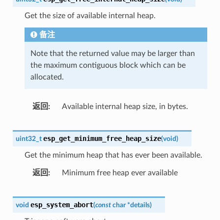
Get the size of available internal heap.
备注
Note that the returned value may be larger than
the maximum contiguous block which can be
allocated.
返回
Available internal heap size, in bytes.
esp_get_minimum_free_heap_size
uint32_t
(
void
)
Get the minimum heap that has ever been available.
返回
Minimum free heap ever available
esp_system_abort
void
(
const
char
*
details
)