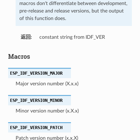
macros don't differentiate between development,
pre-release and release versions, but the output
of this function does.
返回
constant string from IDF_VER
Macros
ESP_IDF_VERSION_MAJOR
Major version number (X.x.x)
ESP_IDF_VERSION_MINOR
Minor version number (x.X.x)
ESP_IDF_VERSION_PATCH
Patch version number (x.x.X)