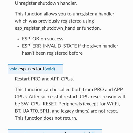
Unregister shutdown handler.
This function allows you to unregister a handler
which was previously registered using
esp_register_shutdown_handler function.
ESP_OK on success
ESP_ERR_INVALID_STATE if the given handler
hasn't been registered before
esp_restart
void
(
void
)
Restart PRO and APP CPUs.
This function can be called both from PRO and APP
CPUs. After successful restart, CPU reset reason will
be SW_CPU_RESET. Peripherals (except for Wi-Fi,
BT, UART0, SPI1, and legacy timers) are not reset.
This function does not return.