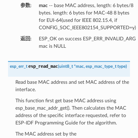
参数
mac
-- base MAC address, length: 6 bytes/8
bytes. length: 6 bytes for MAC-48 8 bytes
for EUI-64(used for IEEE 802.15.4, if
CONFIG_SOC_IEEE802154_SUPPORTED=y)
返回
ESP_OK on success ESP_ERR_INVALID_ARG
mac is NULL
esp_read_mac
esp_err_t
(
uint8_t
*
mac
,
esp_mac_type_t
type
)
Read base MAC address and set MAC address of the
interface.
This function first get base MAC address using
esp_base_mac_addr_get(). Then calculates the MAC
address of the specific interface requested, refer to
ESP-IDF Programming Guide for the algorithm.
The MAC address set by the