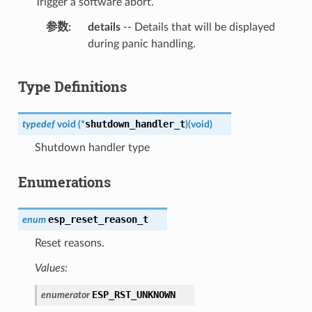
Trigger a software abort.
参数
details
-- Details that will be displayed
during panic handling.
Type Definitions
shutdown_handler_t
typedef
void
(
*
)
(
void
)
Shutdown handler type
Enumerations
esp_reset_reason_t
enum
Reset reasons.
Values:
ESP_RST_UNKNOWN
enumerator