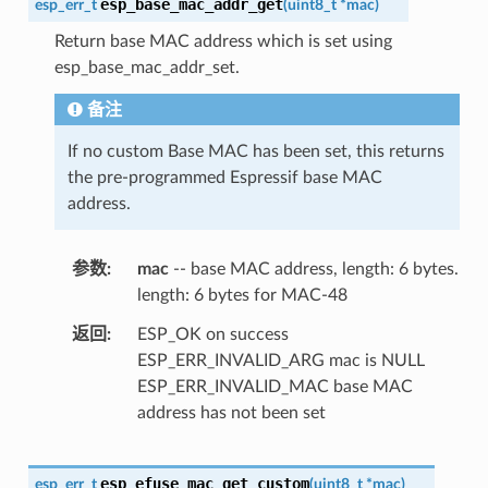
esp_base_mac_addr_get
esp_err_t
(
uint8_t
*
mac
)
Return base MAC address which is set using
esp_base_mac_addr_set.
备注
If no custom Base MAC has been set, this returns
the pre-programmed Espressif base MAC
address.
参数
mac
-- base MAC address, length: 6 bytes.
length: 6 bytes for MAC-48
返回
ESP_OK on success
ESP_ERR_INVALID_ARG mac is NULL
ESP_ERR_INVALID_MAC base MAC
address has not been set
esp_efuse_mac_get_custom
esp_err_t
(
uint8_t
*
mac
)