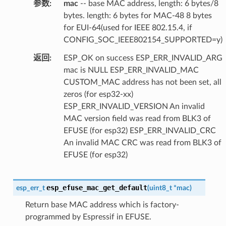
参数
mac
-- base MAC address, length: 6 bytes/8
bytes. length: 6 bytes for MAC-48 8 bytes
for EUI-64(used for IEEE 802.15.4, if
CONFIG_SOC_IEEE802154_SUPPORTED=y)
返回
ESP_OK on success ESP_ERR_INVALID_ARG
mac is NULL ESP_ERR_INVALID_MAC
CUSTOM_MAC address has not been set, all
zeros (for esp32-xx)
ESP_ERR_INVALID_VERSION An invalid
MAC version field was read from BLK3 of
EFUSE (for esp32) ESP_ERR_INVALID_CRC
An invalid MAC CRC was read from BLK3 of
EFUSE (for esp32)
esp_efuse_mac_get_default
esp_err_t
(
uint8_t
*
mac
)
Return base MAC address which is factory-
programmed by Espressif in EFUSE.