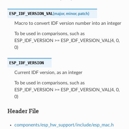
ESP_IDF_VERSION_VAL
(
major
,
minor
,
patch
)
Macro to convert IDF version number into an integer
To be used in comparisons, such as
ESP_IDF_VERSION >= ESP_IDF_VERSION_VAL(4, 0,
0)
ESP_IDF_VERSION
Current IDF version, as an integer
To be used in comparisons, such as
ESP_IDF_VERSION >= ESP_IDF_VERSION_VAL(4, 0,
0)
Header File
components/esp_hw_support/include/esp_mac.h