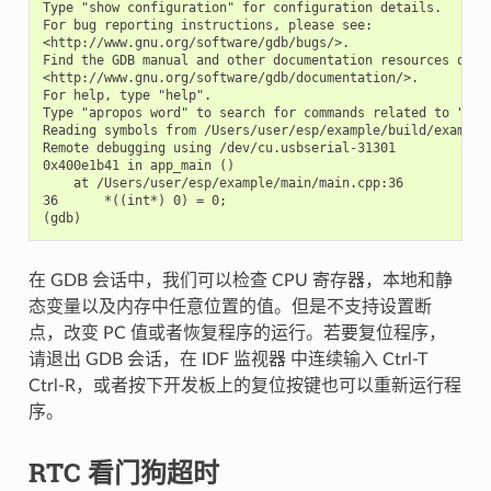
Type "show configuration" for configuration details.

For bug reporting instructions, please see:

<http://www.gnu.org/software/gdb/bugs/>.

Find the GDB manual and other documentation resources onlin
<http://www.gnu.org/software/gdb/documentation/>.

For help, type "help".

Type "apropos word" to search for commands related to "word
Reading symbols from /Users/user/esp/example/build/example.
Remote debugging using /dev/cu.usbserial-31301

0x400e1b41 in app_main ()

    at /Users/user/esp/example/main/main.cpp:36

36      *((int*) 0) = 0;

在 GDB 会话中，我们可以检查 CPU 寄存器，本地和静
态变量以及内存中任意位置的值。但是不支持设置断
点，改变 PC 值或者恢复程序的运行。若要复位程序，
请退出 GDB 会话，在 IDF 监视器 中连续输入 Ctrl-T
Ctrl-R，或者按下开发板上的复位按键也可以重新运行程
序。
RTC 看门狗超时