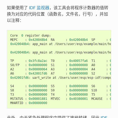
如果使用了
IDF 监视器
，该工具会将程序计数器的值转
换为对应的代码位置（函数名，文件名，行号），并加
以注释：
Core
0
register
dump
:
MEPC
:
0x420048b4
RA
:
0x420048b4
SP
:
0x3f
0x420048b4
:
app_main
at
/
Users
/
user
/
esp
/
example
/
main
/
hello
0x420048b4
:
app_main
at
/
Users
/
user
/
esp
/
example
/
main
/
hello
TP
:
0x3fc8a2ac
T0
:
0x40057fa6
T1
:
0x00
S0
/
FP
:
0x00000000
S1
:
0x00000000
A0
:
0x00
A2
:
0x00000064
A3
:
0x00000004
A4
:
0x00
A6
:
0x42001fd6
A7
:
0x00000000
S2
:
0x00
0x42001fd6
:
uart_write
at
/
Users
/
user
/
esp
/
esp
-
idf
/
componen
S4
:
0x00000000
S5
:
0x00000000
S6
:
0x00
S8
:
0x00000000
S9
:
0x00000000
S10
:
0x00
T3
:
0x00000000
T4
:
0x00000000
T5
:
0x00
MSTATUS
:
0x00001881
MTVEC
:
0x40380001
MCAUSE
:
0x00
MHARTID
:
0x00000000
此外，由于紧急处理程序中提供了堆栈转储，因此
IDF