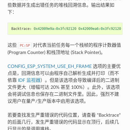
些数据并生成出错任务的堆栈回溯信息。输出结果如
下：
Backtrace
:
0x42009e9a
:
0x3fc92120
0x42009ea6
:
0x3fc92120
0x4
这些
对代表当前任务每一个栈帧的程序计数器值
PC:SP
(Program Counter) 和栈顶地址 (Stack Pointer)。
CONFIG_ESP_SYSTEM_USE_EH_FRAME
选项的主要优
点是，回溯信息可以由程序自己解析生成并打印（而不
依靠
IDF 监视器
）。但是该选项会导致编译后的二进制
文件更大（增幅可达 20% 甚至 100%）。此外，该选项
会将调试信息也保存在二进制文件里。因此，强烈不建
议用户在量产/生产版本中启用该选项。
若要查找发生严重错误的代码位置，请查看 "Backtrace"
的后面几行，发生严重错误的代码显示在顶行，后续几
行显示的是调用堆栈。