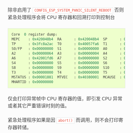
除非启用了
否则
CONFIG_ESP_SYSTEM_PANIC_SILENT_REBOOT
紧急处理程序会将 CPU 寄存器和回溯打印到控制台
Core
0
register
dump
:
MEPC
:
0x420048b4
RA
:
0x420048b4
SP
:
0x3f
TP
:
0x3fc8a2ac
T0
:
0x40057fa6
T1
:
0x00
S0
/
FP
:
0x00000000
S1
:
0x00000000
A0
:
0x00
A2
:
0x00000064
A3
:
0x00000004
A4
:
0x00
A6
:
0x42001fd6
A7
:
0x00000000
S2
:
0x00
S4
:
0x00000000
S5
:
0x00000000
S6
:
0x00
S8
:
0x00000000
S9
:
0x00000000
S10
:
0x00
T3
:
0x00000000
T4
:
0x00000000
T5
:
0x00
MSTATUS
:
0x00001881
MTVEC
:
0x40380001
MCAUSE
:
0x00
MHARTID
:
0x00000000
仅会打印异常帧中 CPU 寄存器的值，即引发 CPU 异常
或者其它严重错误时刻的值。
紧急处理程序如果是因
而调用，则不会打印寄
abort()
存器转储。