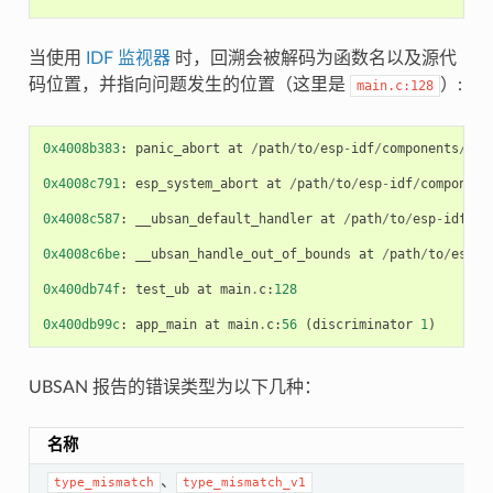
当使用
IDF 监视器
时，回溯会被解码为函数名以及源代
码位置，并指向问题发生的位置（这里是
）:
main.c:128
0x4008b383
:
panic_abort
at
/
path
/
to
/
esp
-
idf
/
components
/
esp
0x4008c791
:
esp_system_abort
at
/
path
/
to
/
esp
-
idf
/
component
0x4008c587
:
__ubsan_default_handler
at
/
path
/
to
/
esp
-
idf
/
co
0x4008c6be
:
__ubsan_handle_out_of_bounds
at
/
path
/
to
/
esp
-
i
0x400db74f
:
test_ub
at
main
.
c
:
128
0x400db99c
:
app_main
at
main
.
c
:
56
(
discriminator
1
)
UBSAN 报告的错误类型为以下几种：
名称
、
type_mismatch
type_mismatch_v1