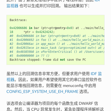
监视器
也可以生成并打印回溯。 输出结果如下：
Backtrace
:
0x42006686
in
bar
(
ptr
=
ptr
@entry
=
0x0
)
at
../
main
/
hello_wor
18
*
ptr
=
0x42424242
;
#0  0x42006686 in bar (ptr=ptr@entry=0x0) at ../main/hello
#1  0x42006692 in foo () at ../main/hello_world_main.c:22
#2  0x420066ac in app_main () at ../main/hello_world_main.
#3  0x42015ece in main_task (args=<optimized out>) at /Use
#4  0x403859b8 in vPortEnterCritical () at /Users/user/esp
#5  0x00000000 in ?? ()
Backtrace
stopped
:
frame
did
not
save
the
PC
虽然以上的回溯信息非常方便，但要求用户使用
IDF 监
视器
。因此，如果用户希望使用其它的串口监控软件也
能显示堆栈回溯信息，则需要在 menuconfig 中启用
CONFIG_ESP_SYSTEM_USE_EH_FRAME
选项。
该选项会让编译器为项目的每个函数生成 DWARF 信
息。然后，当 CPU 异常发生时，紧急处理程序将解析这