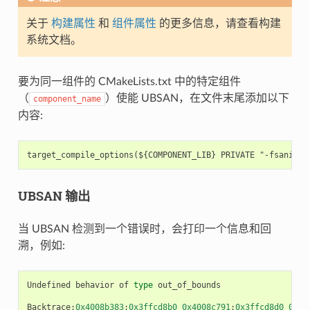
关于
构建属性
和
组件属性
的更多信息，请查看构建
系统文档。
要为同一组件的 CMakeLists.txt 中的特定组件
（
）使能 UBSAN，在文件末尾添加以下
component_name
内容:
UBSAN 输出
当 UBSAN 检测到一个错误时，会打印一个信息和回
溯，例如:
Undefined
behavior
of
type
out_of_bounds
Backtrace
:
0x4008b383
:
0x3ffcd8b0
0x4008c791
:
0x3ffcd8d0
0x40