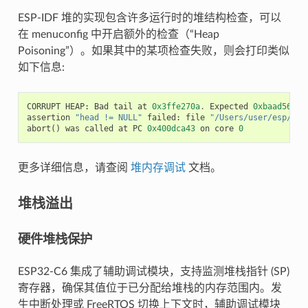
ESP-IDF 堆的实现包含许多运行时的堆结构检查，可以
在 menuconfig 中开启额外的检查（“Heap
Poisoning”）。如果其中的某项检查失败，则会打印类似
如下信息:
CORRUPT
HEAP
:
Bad
tail
at
0x3ffe270a
.
Expected
0xbaad5678
assertion
"head != NULL"
failed
:
file
"/Users/user/esp/esp
abort
()
was
called
at
PC
0x400dca43
on
core
0
更多详细信息，请查阅
堆内存调试
文档。
堆栈溢出
硬件堆栈保护
ESP32-C6 集成了辅助调试模块，支持监测堆栈指针 (SP)
寄存器，确保其值位于已分配给堆栈的内存范围内。发
生中断处理或 FreeRTOS 切换上下文时，辅助调试模块