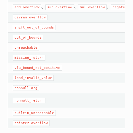
、
、
、
add_overflow
sub_overflow
mul_overflow
negate_ov
divrem_overflow
shift_out_of_bounds
out_of_bounds
unreachable
missing_return
vla_bound_not_positive
load_invalid_value
nonnull_arg
nonnull_return
builtin_unreachable
pointer_overflow