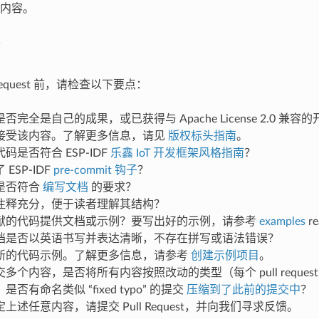
内容。
 Request 前，请检查以下要点：
否完全是自己的成果，或已获得与 Apache License 2.0 兼
接受该内容。了解更多信息，请见
版权标头指南
。
码是否符合 ESP-IDF
乐鑫 IoT 开发框架风格指南
？
ESP-IDF
pre-commit 钩子
？
是否符合
编写文档
的要求？
注释充分，便于读者理解其结构？
献的代码提供文档或示例？要写出好的示例，请参考
examples
r
档是否以英语书写并表达清晰，不存在拼写或语法错误？
新的代码示例。了解更多信息，请参考
创建示例项目
。
多个内容，是否将所有内容按照改动的类型（每个 pull reque
否有命名类似 “fixed typo” 的提交
压缩到了此前的提交中
？
上述任意内容，请提交 Pull Request，并向我们寻求反馈。