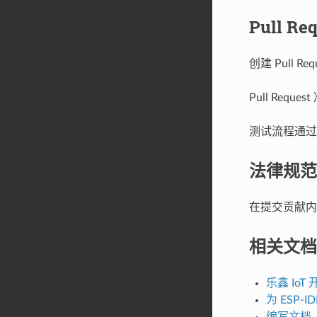
Pull R
创建 Pull
Pull Re
测试流程通过后
法律规范
在提交贡献
相关文档
乐鑫 Io
为 ESP-I
编写文档