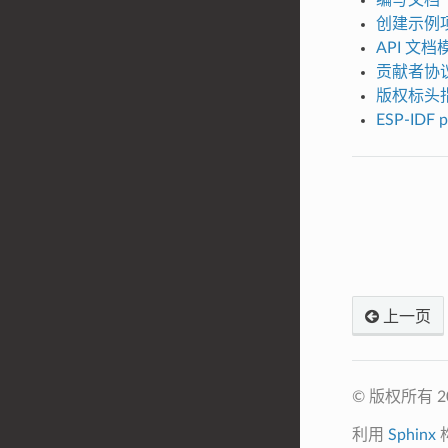
创建示例
API 文档
贡献者协
版权标头
ESP-IDF 
上一页
© 版权所有 
利用
Sphinx