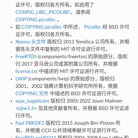
证许可，版权归各方所有。如启用了
CONFIG_LIBC_PICOLIBC
，请参阅
COPYING.picolibc
。
如
COPYING.picolibc
中所述，
Picolibc
经 BSD 许可
证许可，版权归各方所有。
Xtensa 头文件
版权归 2013 Tensilica 公司所有，并根
据各头文件中复制的 MIT 许可证进行许可。
FreeRTOS
(components/freertos) 的原始部分，版权
归 2017 亚马逊公司或其附属公司所有，并根据
license.txt
中描述的 MIT 许可证进行许可。
LWIP
(components/lwip) 的原始部分，版权归
2001、2002 瑞典计算机科学研究所所有，根据
COPYING 文件
中描述的 BSD 许可证进行许可。
wpa_supplicant
版权归 2003-2022 Jouni Malinen
<
j
@
w1
.
fi
> 及其他贡献者所有，并根据 BSD 许可证进
行许可。
Fast PBKDF2
版权归 2015 Joseph Birr-Pixton 所
有，并根据 CC0 公共领域奉献许可证进行许可。
FreeBSD net80211
版权归 2004-2008 Sam Leffler 和