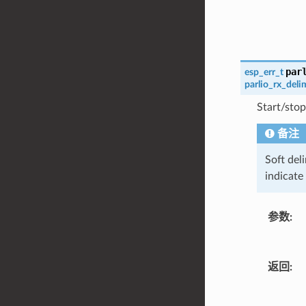
par
esp_err_t
parlio_rx_deli
Start/stop
备注
Soft del
indicate
参数
:
返回
: