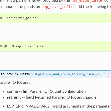
r file is a part of the API provided by the
comp
esp_driver_parlio
 component depends on
, add the following t
esp_driver_parlio
lio_new_rx_unit
(
const
parlio_rx_unit_config_t
*
config
,
parlio_rx_unit_
arallel IO RX unit.
config
--
[in]
Parallel IO RX unit configuration
ret_unit
--
[out]
Returned Parallel IO RX unit handle
ESP_ERR_INVALID_ARG Invalid arguments in the parameter li