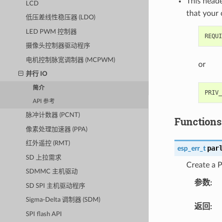
This heade
LCD
that your
低压差线性稳压器 (LDO)
LED PWM 控制器
摄像头控制器驱动程序
电机控制脉宽调制器 (MCPWM)
or
并行 IO
简介
API 参考
脉冲计数器 (PCNT)
Functions
像素处理加速器 (PPA)
红外遥控 (RMT)
par
esp_err_t
SD 上拉需求
Create a P
SDMMC 主机驱动
参数
:
SD SPI 主机驱动程序
Sigma-Delta 调制器 (SDM)
返回
:
SPI flash API