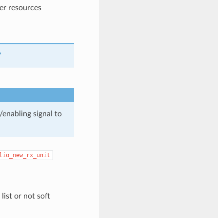
r resources
,
/enabling signal to
lio_new_rx_unit
st or not soft