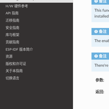
备注
H/W 硬件参考
This fun
API 指南
installe
迁移指南
安全指南
备注
库与框架
The enab
贡献指南
ESP-IDF 版本简介
备注
资源
版权和许可证
There're
关于本指南
切换语言
参数
:
返回
: