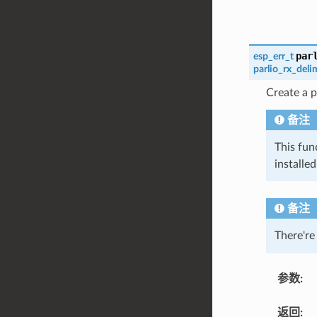
par
esp_err_t
parlio_rx_deli
Create a p
备注
This fun
installe
备注
There're
参数
:
返回
: