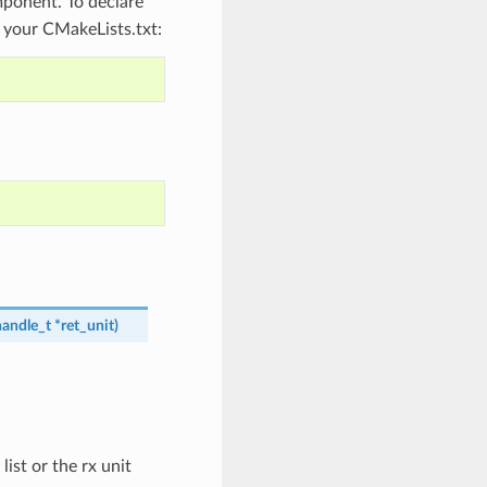
onent. To declare
o your CMakeLists.txt:
handle_t
*
ret_unit
)
st or the rx unit