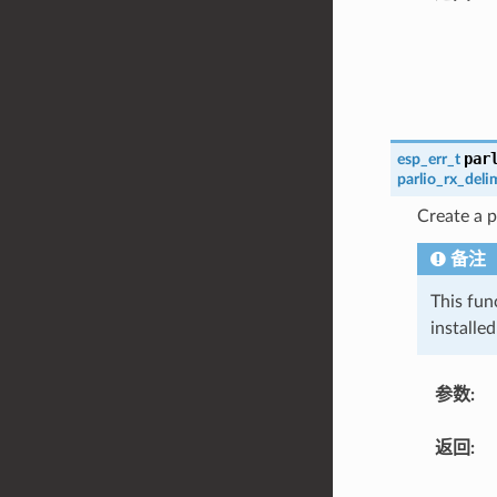
par
esp_err_t
parlio_rx_deli
Create a p
备注
This fun
installe
参数
:
返回
: