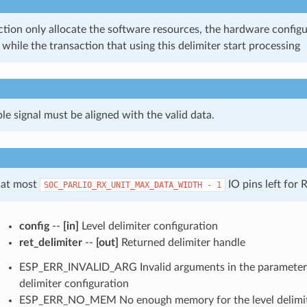
ction only allocate the software resources, the hardware configur
d while the transaction that using this delimiter start processing
le signal must be aligned with the valid data.
 at most
IO pins left for
SOC_PARLIO_RX_UNIT_MAX_DATA_WIDTH
-
1
config
--
[in]
Level delimiter configuration
ret_delimiter
--
[out]
Returned delimiter handle
ESP_ERR_INVALID_ARG Invalid arguments in the parameter li
delimiter configuration
ESP_ERR_NO_MEM No enough memory for the level delimit