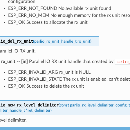
configuration
ESP_ERR_NOT_FOUND No available rx unit found
ESP_ERR_NO_MEM No enough memory for the rx unit reso
ESP_OK Success to allocate the rx unit
lio_del_rx_unit
(
parlio_rx_unit_handle_t
rx_unit
)
arallel IO RX unit.
rx_unit
--
[in]
Parallel IO RX unit handle that created by
parlio
ESP_ERR_INVALID_ARG rx_unit is NULL
ESP_ERR_INVALID_STATE The rx unit is enabled, can't delet
ESP_OK Success to delete the rx unit
lio_new_rx_level_delimiter
(
const
parlio_rx_level_delimiter_config_t
miter_handle_t
*
ret_delimiter
)
vel delimiter.