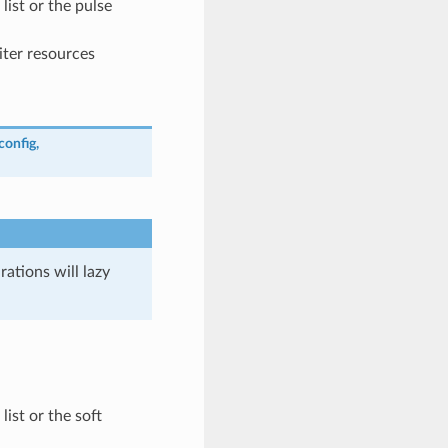
ist or the pulse
er resources
config
,
ations will lazy
st or the soft