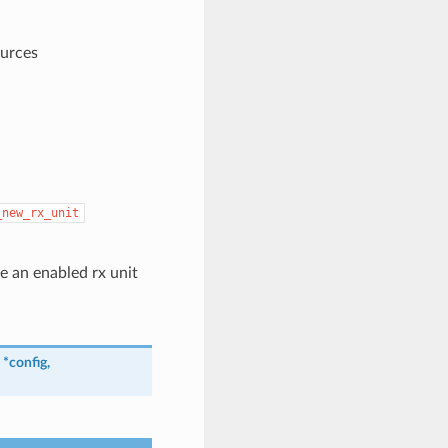
urces
_new_rx_unit
e an enabled rx unit
*
config
,