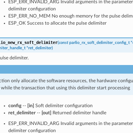
ESP_ERR_INVALID_ARG Invalid arguments in the parameter l
delimiter configuration
ESP_ERR_NO_MEM No enough memory for the pulse delimit
ESP_OK Success to allocate the pulse delimiter
lio_new_rx_soft_delimiter
(
const
parlio_rx_soft_delimiter_config_t
*
miter_handle_t
*
ret_delimiter
)
ulse delimiter.
ction only allocate the software resources, the hardware configur
d while the transaction that using this delimiter start processing
config
--
[in]
Soft delimiter configuration
ret_delimiter
--
[out]
Returned delimiter handle
ESP_ERR_INVALID_ARG Invalid arguments in the parameter li
delimiter configuration