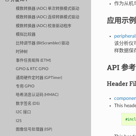
作为从机
模数转换器 (ADC) 单次转换模式驱动
模数转换器 (ADC) 连续转换模式驱动
应用示例
模数转换器 (ADC) 校准驱动程序
模拟比较器
peripheral
该分析仪
比特调节器 (BitScrambler) 驱动
样数据保存至
时钟树
事件任务矩阵 (ETM)
API 参考
GPIO & RTC GPIO
通用硬件定时器 (GPTimer)
Header Fi
专用 GPIO
哈希消息认证码 (HMAC)
components
数字签名 (DS)
This heade
I2C 接口
#incl
I2S
图像信号处理器 (ISP)