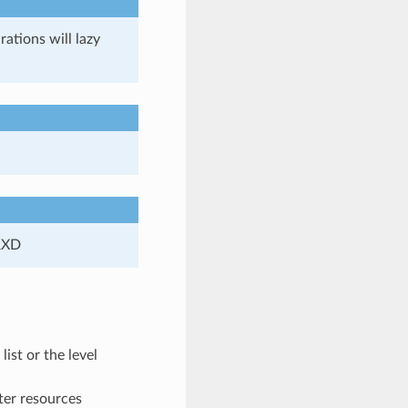
ations will lazy
 RXD
st or the level
er resources