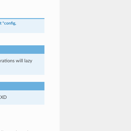
t
*
config
,
ations will lazy
 RXD