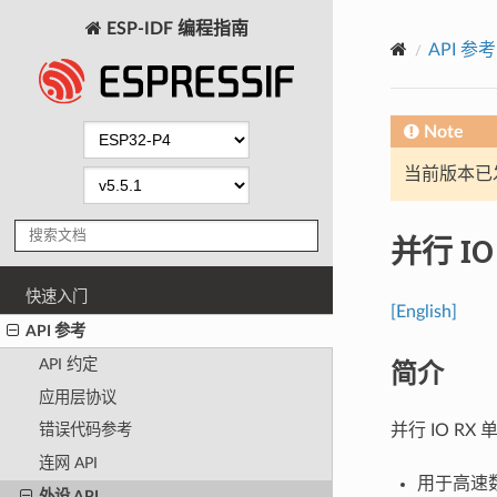
ESP-IDF 编程指南
API 参考
Note
当前版本已发布
并行 I
快速入门
[English]
API 参考
简介
API 约定
应用层协议
并行 IO R
错误代码参考
连网 API
用于高速
外设 API