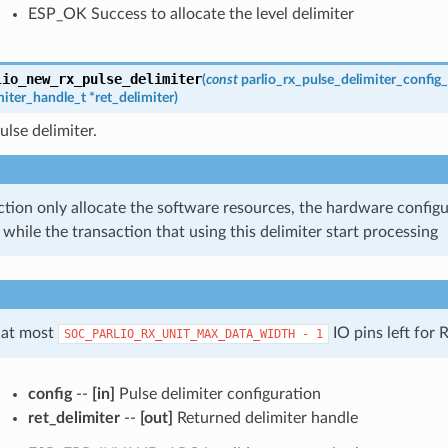
ESP_OK Success to allocate the level delimiter
lio_new_rx_pulse_delimiter
(
const
parlio_rx_pulse_delimiter_config_
miter_handle_t
*
ret_delimiter
)
ulse delimiter.
ction only allocate the software resources, the hardware configur
d while the transaction that using this delimiter start processing
 at most
IO pins left for
SOC_PARLIO_RX_UNIT_MAX_DATA_WIDTH
-
1
config
--
[in]
Pulse delimiter configuration
ret_delimiter
--
[out]
Returned delimiter handle