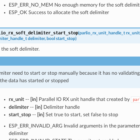
ESP_ERR_NO_MEM No enough memory for the soft delimite
ESP_OK Success to allocate the soft delimiter
lio_rx_soft_delimiter_start_stop
(
parlio_rx_unit_handle_t
rx_unit
miter_handle_t
delimiter
,
bool
start_stop
)
 the soft delimiter.
imiter need to start or stop manually because it has no validating
 the data has started or stopped
rx_unit
--
[in]
Parallel IO RX unit handle that created by
par
delimiter
--
[in]
Delimiter handle
start_stop
--
[in]
Set true to start, set false to stop
ESP_ERR_INVALID_ARG Invalid arguments in the parameter li
delimiter