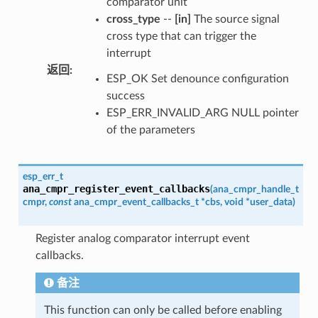
comparator unit
cross_type
--
[in]
The source signal
cross type that can trigger the
interrupt
返回
:
ESP_OK Set denounce configuration
success
ESP_ERR_INVALID_ARG NULL pointer
of the parameters
esp_err_t
ana_cmpr_register_event_callbacks
(
ana_cmpr_handle_t
cmpr
,
const
ana_cmpr_event_callbacks_t
*
cbs
,
void
*
user_data
)
Register analog comparator interrupt event
callbacks.
备注
This function can only be called before enabling