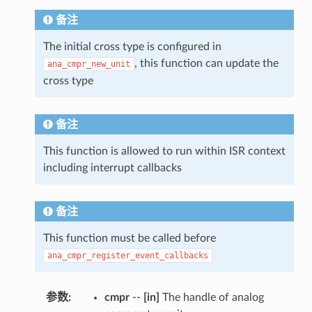
备注
The initial cross type is configured in
, this function can update the
ana_cmpr_new_unit
cross type
备注
This function is allowed to run within ISR context
including interrupt callbacks
备注
This function must be called before
ana_cmpr_register_event_callbacks
参数
:
cmpr
--
[in]
The handle of analog