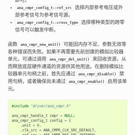
即可。
选择内部参考电压或外
ana_cmpr_config_t::ref_src
部参考信号为参考信号源。
选择哪种类型的跨零
ana_cmpr_config_t::cross_type
信号可以触发中断。
函数
可能因内存不足、参数无效等
ana_cmpr_new_unit()
各种错误而失败。如果不再需要先前创建的模拟比较器
单元，可通过调用
来回收资源，从
ana_cmpr_del_unit()
而释放底层硬件通道的资源供其他用途。在删除模拟比
较器单元句柄之前，首先应通过
禁
ana_cmpr_disable()
用句柄，或者确保尚未通过
启用该单
ana_cmpr_enable()
元。
#include
"driver/ana_cmpr.h"
ana_cmpr_handle_t
cmpr
=
NULL
;
ana_cmpr_config_t
config
=
{
.
unit
=
0
,
.
clk_src
=
ANA_CMPR_CLK_SRC_DEFAULT
,
.
ref_src
=
ANA_CMPR_REF_SRC_INTERNAL
,