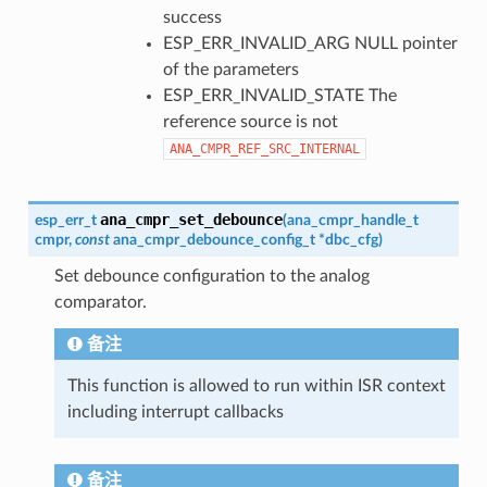
success
ESP_ERR_INVALID_ARG NULL pointer
of the parameters
ESP_ERR_INVALID_STATE The
reference source is not
ANA_CMPR_REF_SRC_INTERNAL
ana_cmpr_set_debounce
esp_err_t
(
ana_cmpr_handle_t
cmpr
,
const
ana_cmpr_debounce_config_t
*
dbc_cfg
)
Set debounce configuration to the analog
comparator.
备注
This function is allowed to run within ISR context
including interrupt callbacks
备注