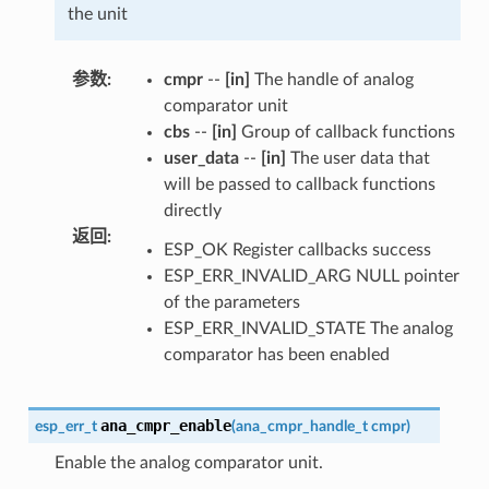
the unit
参数
:
cmpr
--
[in]
The handle of analog
comparator unit
cbs
--
[in]
Group of callback functions
user_data
--
[in]
The user data that
will be passed to callback functions
directly
返回
:
ESP_OK Register callbacks success
ESP_ERR_INVALID_ARG NULL pointer
of the parameters
ESP_ERR_INVALID_STATE The analog
comparator has been enabled
ana_cmpr_enable
esp_err_t
(
ana_cmpr_handle_t
cmpr
)
Enable the analog comparator unit.