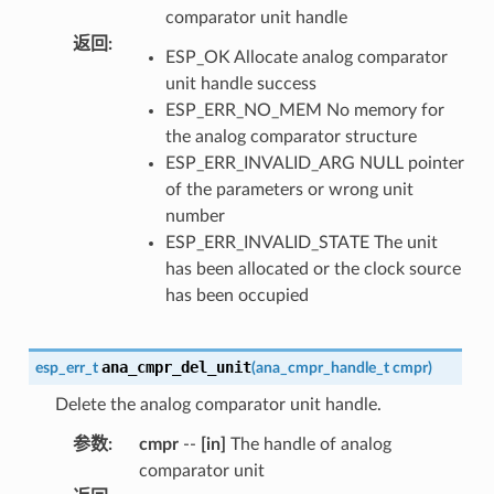
comparator unit handle
返回
:
ESP_OK Allocate analog comparator
unit handle success
ESP_ERR_NO_MEM No memory for
the analog comparator structure
ESP_ERR_INVALID_ARG NULL pointer
of the parameters or wrong unit
number
ESP_ERR_INVALID_STATE The unit
has been allocated or the clock source
has been occupied
ana_cmpr_del_unit
esp_err_t
(
ana_cmpr_handle_t
cmpr
)
Delete the analog comparator unit handle.
参数
:
cmpr
--
[in]
The handle of analog
comparator unit