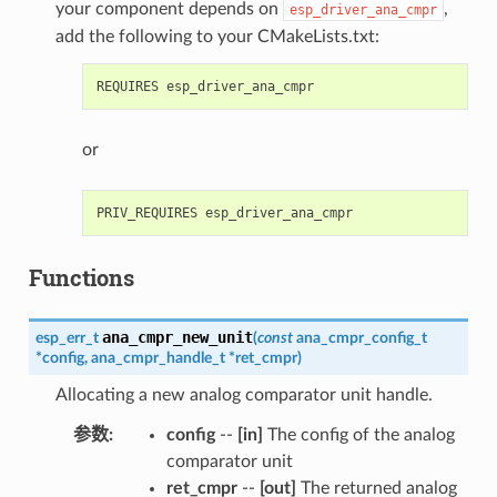
your component depends on
,
esp_driver_ana_cmpr
add the following to your CMakeLists.txt:
or
Functions
ana_cmpr_new_unit
esp_err_t
(
const
ana_cmpr_config_t
*
config
,
ana_cmpr_handle_t
*
ret_cmpr
)
Allocating a new analog comparator unit handle.
参数
:
config
--
[in]
The config of the analog
comparator unit
ret_cmpr
--
[out]
The returned analog