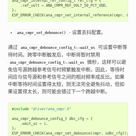
ana_cmpr_internal_ref_config_t
ref_cfg
=
{
.
ref_volt
=
ANA_CMPR_REF_VOLT_50_PCT_VDD
,
};
ESP_ERROR_CHECK
(
ana_cmpr_set_internal_reference
(
cmpr
,
&
ref
- 设置去抖配置。
ana_cmpr_set_debounce()
通过
可设置中断等
ana_cmpr_debounce_config_t::wait_us
待时间。跨零中断触发后，中断将暂时禁用
微秒，这样可以避
ana_cmpr_debounce_config_t::wait_us
免信号源跨越参考信号时频繁触发中断。因此，等待时
间应与信号源和参考信号之间的相对频率成反比。如果
中断等待时间设置得太短，则无法完全避免抖动，但如
果设置得太长，则可能会错过下一个跨越中断。
#include
"driver/ana_cmpr.h"
ana_cmpr_debounce_config_t
dbc_cfg
=
{
.
wait_us
=
1
,
};
ESP_ERROR_CHECK
(
ana_cmpr_set_debounce
(
cmpr
,
&
dbc_cfg
));