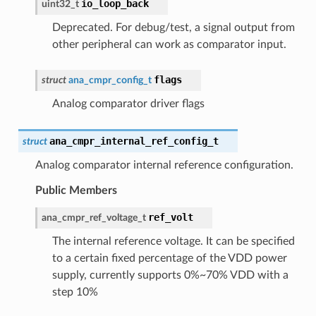
io_loop_back
uint32_t
Deprecated. For debug/test, a signal output from
other peripheral can work as comparator input.
flags
struct
ana_cmpr_config_t
Analog comparator driver flags
ana_cmpr_internal_ref_config_t
struct
Analog comparator internal reference configuration.
Public Members
ref_volt
ana_cmpr_ref_voltage_t
The internal reference voltage. It can be specified
to a certain fixed percentage of the VDD power
supply, currently supports 0%~70% VDD with a
step 10%