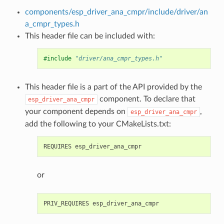
components/esp_driver_ana_cmpr/include/driver/an
a_cmpr_types.h
This header file can be included with:
#include
"driver/ana_cmpr_types.h"
This header file is a part of the API provided by the
component. To declare that
esp_driver_ana_cmpr
your component depends on
,
esp_driver_ana_cmpr
add the following to your CMakeLists.txt:
or