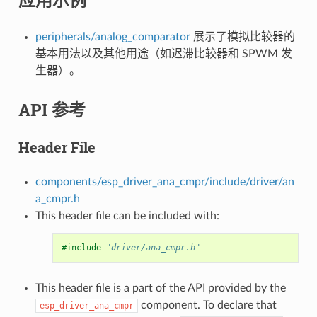
peripherals/analog_comparator
展示了模拟比较器的
基本用法以及其他用途（如迟滞比较器和 SPWM 发
生器）。
API 参考
Header File
components/esp_driver_ana_cmpr/include/driver/an
a_cmpr.h
This header file can be included with:
#include
"driver/ana_cmpr.h"
This header file is a part of the API provided by the
component. To declare that
esp_driver_ana_cmpr