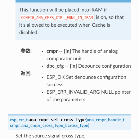
This function will be placed into IRAM if
is on, so that
CONFIG_ANA_CMPR_CTRL_FUNC_IN_IRAM
it's allowed to be executed when Cache is
disabled
参数
:
cmpr
--
[in]
The handle of analog
comparator unit
dbc_cfg
--
[in]
Debounce configuration
返回
:
ESP_OK Set denounce configuration
success
ESP_ERR_INVALID_ARG NULL pointer
of the parameters
ana_cmpr_set_cross_type
esp_err_t
(
ana_cmpr_handle_t
cmpr
,
ana_cmpr_cross_type_t
cross_type
)
Set the source signal cross type.