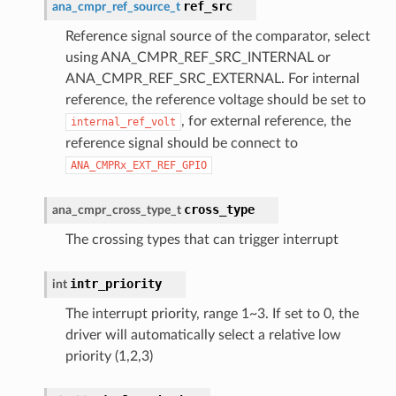
ref_src
ana_cmpr_ref_source_t
Reference signal source of the comparator, select
using ANA_CMPR_REF_SRC_INTERNAL or
ANA_CMPR_REF_SRC_EXTERNAL. For internal
reference, the reference voltage should be set to
, for external reference, the
internal_ref_volt
reference signal should be connect to
ANA_CMPRx_EXT_REF_GPIO
cross_type
ana_cmpr_cross_type_t
The crossing types that can trigger interrupt
intr_priority
int
The interrupt priority, range 1~3. If set to 0, the
driver will automatically select a relative low
priority (1,2,3)