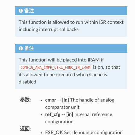
备注
This function is allowed to run within ISR context
including interrupt callbacks
备注
This function will be placed into IRAM if
is on, so that
CONFIG_ANA_CMPR_CTRL_FUNC_IN_IRAM
it's allowed to be executed when Cache is
disabled
参数
:
cmpr
--
[in]
The handle of analog
comparator unit
ref_cfg
--
[in]
Internal reference
configuration
返回
:
ESP_OK Set denounce configuration