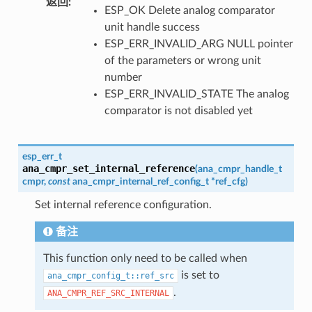
返回
:
ESP_OK Delete analog comparator
unit handle success
ESP_ERR_INVALID_ARG NULL pointer
of the parameters or wrong unit
number
ESP_ERR_INVALID_STATE The analog
comparator is not disabled yet
esp_err_t
ana_cmpr_set_internal_reference
(
ana_cmpr_handle_t
cmpr
,
const
ana_cmpr_internal_ref_config_t
*
ref_cfg
)
Set internal reference configuration.
备注
This function only need to be called when
is set to
ana_cmpr_config_t::ref_src
.
ANA_CMPR_REF_SRC_INTERNAL