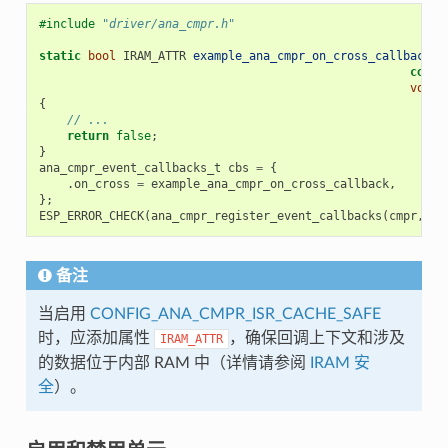
#include
"driver/ana_cmpr.h"
static
bool
IRAM_ATTR
example_ana_cmpr_on_cross_callback
(
a
const
void
{
// ...
return
false
;
}
ana_cmpr_event_callbacks_t
cbs
=
{
.
on_cross
=
example_ana_cmpr_on_cross_callback
,
};
ESP_ERROR_CHECK
(
ana_cmpr_register_event_callbacks
(
cmpr
,
&
c
备注
当启用
CONFIG_ANA_CMPR_ISR_CACHE_SAFE
时，应添加属性
，确保回调上下文和涉及
IRAM_ATTR
的数据位于内部 RAM 中（详情请参阅
IRAM 安
全
）。