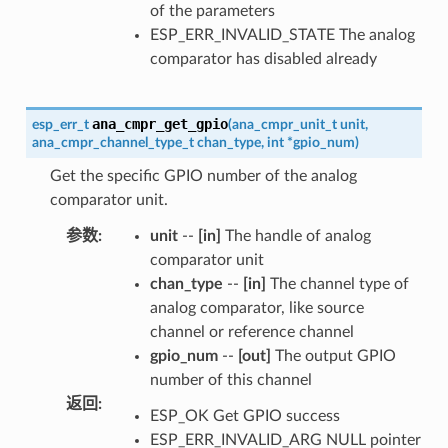
of the parameters
ESP_ERR_INVALID_STATE The analog
comparator has disabled already
ana_cmpr_get_gpio
esp_err_t
(
ana_cmpr_unit_t
unit
,
ana_cmpr_channel_type_t
chan_type
,
int
*
gpio_num
)
Get the specific GPIO number of the analog
comparator unit.
参数
:
unit
--
[in]
The handle of analog
comparator unit
chan_type
--
[in]
The channel type of
analog comparator, like source
channel or reference channel
gpio_num
--
[out]
The output GPIO
number of this channel
返回
:
ESP_OK Get GPIO success
ESP_ERR_INVALID_ARG NULL pointer