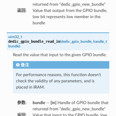
returned from "dedic_gpio_new_bundle"
返回
:
Value that output from the GPIO bundle,
low bit represents low member in the
bundle
uint32_t
dedic_gpio_bundle_read_in
(
dedic_gpio_bundle_handle_t
bundle
)
Read the value that input to the given GPIO bundle.
备注
For performance reasons, this function doesn't
check the validity of any parameters, and is
placed in IRAM.
参数
:
bundle
--
[in]
Handle of GPIO bundle that
returned from "dedic_gpio_new_bundle"
返回
:
Value that input to the GPIO bundle, low