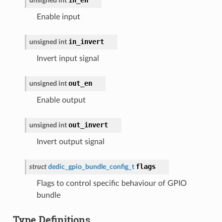
unsigned
int
Enable input
in_invert
unsigned
int
Invert input signal
out_en
unsigned
int
Enable output
out_invert
unsigned
int
Invert output signal
flags
struct
dedic_gpio_bundle_config_t
Flags to control specific behaviour of GPIO
bundle
Type Definitions