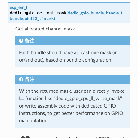
esp_err_t
dedic_gpio_get_out_mask
(
dedic_gpio_bundle_handle_t
bundle
,
uint32_t
*
mask
)
Get allocated channel mask.
备注
Each bundle should have at least one mask (in
or/and out), based on bundle configuration.
备注
With the returned mask, user can directly invoke
LL function like "dedic_gpio_cpu_ll_write_mask"
or write assembly code with dedicated GPIO
instructions, to get better performance on GPIO
manipulation.