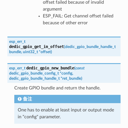
offset failed because of invalid
argument
ESP_FAIL: Get channel offset failed
because of other error
esp_err_t
dedic_gpio_get_in_offset
(
dedic_gpio_bundle_handle_t
bundle
,
uint32_t
*
offset
)
dedic_gpio_new_bundle
esp_err_t
(
const
dedic_gpio_bundle_config_t
*
config
,
dedic_gpio_bundle_handle_t
*
ret_bundle
)
Create GPIO bundle and return the handle.
备注
One has to enable at least input or output mode
in "config" parameter.