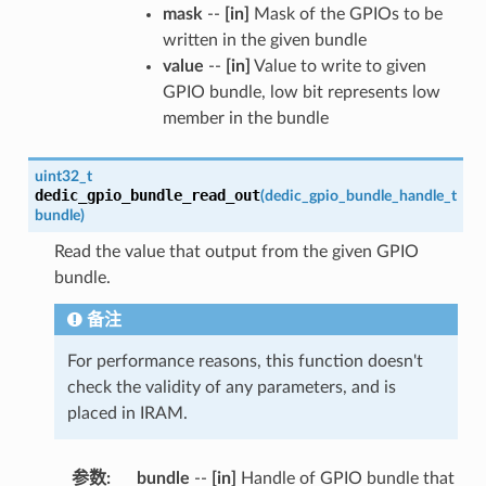
mask
--
[in]
Mask of the GPIOs to be
written in the given bundle
value
--
[in]
Value to write to given
GPIO bundle, low bit represents low
member in the bundle
uint32_t
dedic_gpio_bundle_read_out
(
dedic_gpio_bundle_handle_t
bundle
)
Read the value that output from the given GPIO
bundle.
备注
For performance reasons, this function doesn't
check the validity of any parameters, and is
placed in IRAM.
参数
:
bundle
--
[in]
Handle of GPIO bundle that