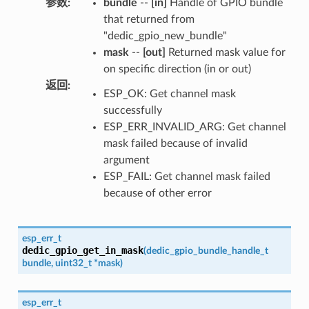
参数
:
bundle
--
[in]
Handle of GPIO bundle
that returned from
"dedic_gpio_new_bundle"
mask
--
[out]
Returned mask value for
on specific direction (in or out)
返回
:
ESP_OK: Get channel mask
successfully
ESP_ERR_INVALID_ARG: Get channel
mask failed because of invalid
argument
ESP_FAIL: Get channel mask failed
because of other error
esp_err_t
dedic_gpio_get_in_mask
(
dedic_gpio_bundle_handle_t
bundle
,
uint32_t
*
mask
)
esp_err_t