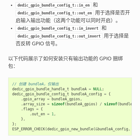
和
dedic_gpio_bundle_config_t::in_en
用于选择是否开
dedic_gpio_bundle_config_t::out_en
启输入输出功能（这两个功能可以同时开启）。
和
dedic_gpio_bundle_config_t::in_invert
用于选择是
dedic_gpio_bundle_config_t::out_invert
否反转 GPIO 信号。
以下代码展示了如何安装只有输出功能的 GPIO 捆绑
包：
// 创建 bundleA，仅输出
dedic_gpio_bundle_handle_t
bundleA
=
NULL
;
dedic_gpio_bundle_config_t
bundleA_config
=
{
.
gpio_array
=
bundleA_gpios
,
.
array_size
=
sizeof
(
bundleA_gpios
)
/
sizeof
(
bundleA_g
.
flags
=
{
.
out_en
=
1
,
},
};
ESP_ERROR_CHECK
(
dedic_gpio_new_bundle
(
&
bundleA_config
,
&
bu