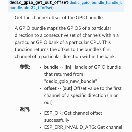
dedic_gpio_get_out_offset
(
dedic_gpio_bundle_handle_t
bundle
,
uint32_t
*
offset
)
Get the channel offset of the GPIO bundle.
A GPIO bundle maps the GPIOS of a particular
direction to a consecutive set of channels within a
particular GPIO bank of a particular CPU. This
function returns the offset to the bundle's first
channel of a particular direction within the bank.
参数
:
bundle
--
[in]
Handle of GPIO bundle
that returned from
"dedic_gpio_new_bundle"
offset
--
[out]
Offset value to the first
channel of a specific direction (in or
out)
返回
:
ESP_OK: Get channel offset
successfully
ESP_ERR_INVALID_ARG: Get channel