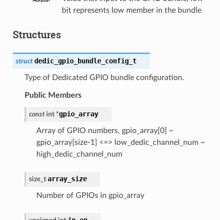
bit represents low member in the bundle
Structures
dedic_gpio_bundle_config_t
struct
Type of Dedicated GPIO bundle configuration.
Public Members
gpio_array
const
int
*
Array of GPIO numbers, gpio_array[0] ~
gpio_array[size-1] <=> low_dedic_channel_num ~
high_dedic_channel_num
array_size
size_t
Number of GPIOs in gpio_array
in_en