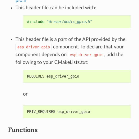
pio.h
This header file can be included with:
#include
"driver/dedic_gpio.h"
This header file is a part of the API provided by the
component. To declare that your
esp_driver_gpio
component depends on
, add the
esp_driver_gpio
following to your CMakeLists.txt:
or
Functions