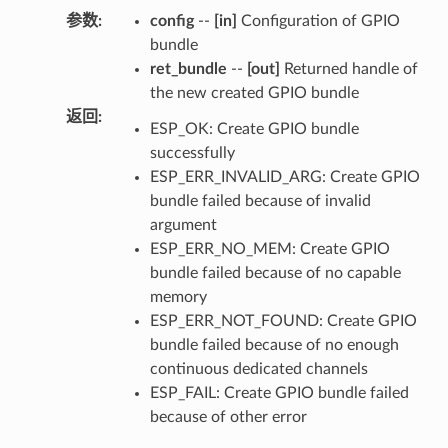
参数
:
config
--
[in]
Configuration of GPIO
bundle
ret_bundle
--
[out]
Returned handle of
the new created GPIO bundle
返回
:
ESP_OK: Create GPIO bundle
successfully
ESP_ERR_INVALID_ARG: Create GPIO
bundle failed because of invalid
argument
ESP_ERR_NO_MEM: Create GPIO
bundle failed because of no capable
memory
ESP_ERR_NOT_FOUND: Create GPIO
bundle failed because of no enough
continuous dedicated channels
ESP_FAIL: Create GPIO bundle failed
because of other error