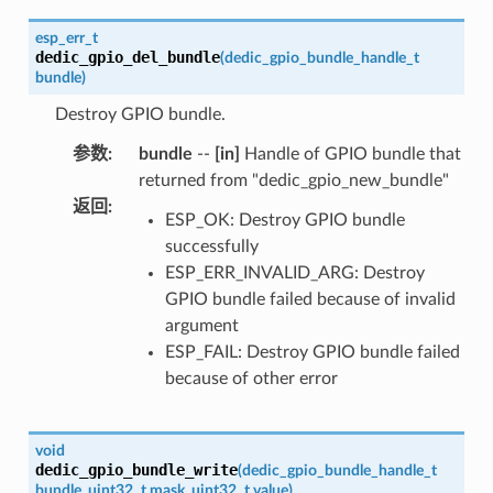
esp_err_t
dedic_gpio_del_bundle
(
dedic_gpio_bundle_handle_t
bundle
)
Destroy GPIO bundle.
参数
:
bundle
--
[in]
Handle of GPIO bundle that
returned from "dedic_gpio_new_bundle"
返回
:
ESP_OK: Destroy GPIO bundle
successfully
ESP_ERR_INVALID_ARG: Destroy
GPIO bundle failed because of invalid
argument
ESP_FAIL: Destroy GPIO bundle failed
because of other error
void
dedic_gpio_bundle_write
(
dedic_gpio_bundle_handle_t
bundle
,
uint32_t
mask
,
uint32_t
value
)