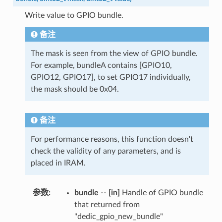
Write value to GPIO bundle.
备注
The mask is seen from the view of GPIO bundle.
For example, bundleA contains [GPIO10,
GPIO12, GPIO17], to set GPIO17 individually,
the mask should be 0x04.
备注
For performance reasons, this function doesn't
check the validity of any parameters, and is
placed in IRAM.
参数
:
bundle
--
[in]
Handle of GPIO bundle
that returned from
"dedic_gpio_new_bundle"