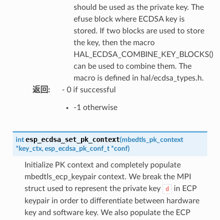
should be used as the private key. The
efuse block where ECDSA key is
stored. If two blocks are used to store
the key, then the macro
HAL_ECDSA_COMBINE_KEY_BLOCKS()
can be used to combine them. The
macro is defined in hal/ecdsa_types.h.
返回
:
- 0 if successful
-1 otherwise
esp_ecdsa_set_pk_context
int
(
mbedtls_pk_context
*
key_ctx
,
esp_ecdsa_pk_conf_t
*
conf
)
Initialize PK context and completely populate
mbedtls_ecp_keypair context. We break the MPI
struct used to represent the private key
in ECP
d
keypair in order to differentiate between hardware
key and software key. We also populate the ECP