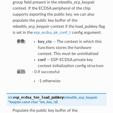
group field present in the mbedtls_ecp_keypair
context. If the ECDSA peripheral of the chip
supports exporting the public key, we can also
populate the public key buffer of the
mbedtls_ecp_keypair context if the load_pubkey flag
is set in the
esp_ecdsa_pk_conf_t
config argument.
参数
:
key_ctx
-- The context in which this
functions stores the hardware
context. This must be uninitialized
conf
-- ESP-ECDSA private key
context initialization config structure
返回
:
- 0 if successful
-1 otherwise
esp_ecdsa_tee_load_pubkey
int
(
mbedtls_ecp_keypair
*
keypair
,
const
char
*
tee_key_id
)
Populate the public key buffer of the