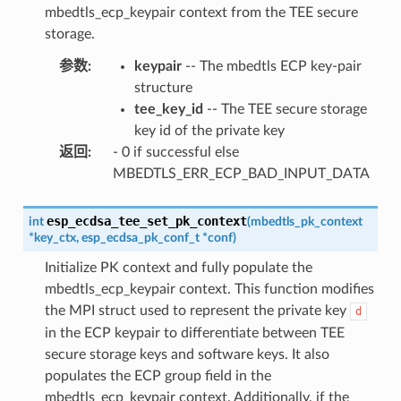
mbedtls_ecp_keypair context from the TEE secure
storage.
参数
:
keypair
-- The mbedtls ECP key-pair
structure
tee_key_id
-- The TEE secure storage
key id of the private key
返回
:
- 0 if successful else
MBEDTLS_ERR_ECP_BAD_INPUT_DATA
esp_ecdsa_tee_set_pk_context
int
(
mbedtls_pk_context
*
key_ctx
,
esp_ecdsa_pk_conf_t
*
conf
)
Initialize PK context and fully populate the
mbedtls_ecp_keypair context. This function modifies
the MPI struct used to represent the private key
d
in the ECP keypair to differentiate between TEE
secure storage keys and software keys. It also
populates the ECP group field in the
mbedtls_ecp_keypair context. Additionally, if the