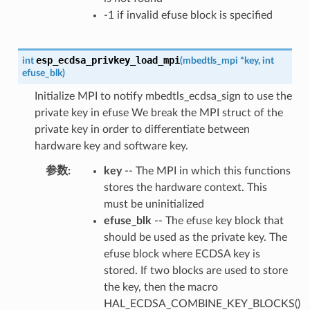
-1 if invalid efuse block is specified
esp_ecdsa_privkey_load_mpi
int
(
mbedtls_mpi
*
key
,
int
efuse_blk
)
Initialize MPI to notify mbedtls_ecdsa_sign to use the
private key in efuse We break the MPI struct of the
private key in order to differentiate between
hardware key and software key.
参数
:
key
-- The MPI in which this functions
stores the hardware context. This
must be uninitialized
efuse_blk
-- The efuse key block that
should be used as the private key. The
efuse block where ECDSA key is
stored. If two blocks are used to store
the key, then the macro
HAL_ECDSA_COMBINE_KEY_BLOCKS()