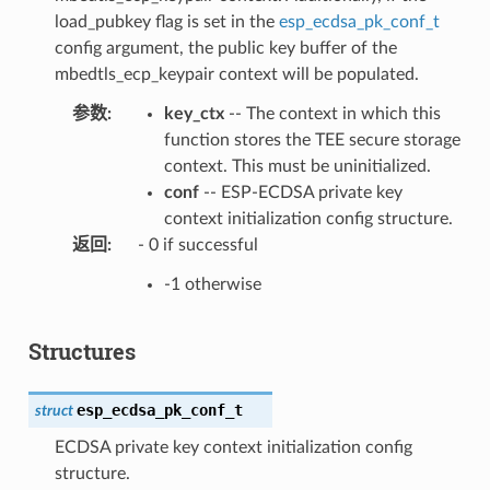
load_pubkey flag is set in the
esp_ecdsa_pk_conf_t
config argument, the public key buffer of the
mbedtls_ecp_keypair context will be populated.
参数
:
key_ctx
-- The context in which this
function stores the TEE secure storage
context. This must be uninitialized.
conf
-- ESP-ECDSA private key
context initialization config structure.
返回
:
- 0 if successful
-1 otherwise
Structures
esp_ecdsa_pk_conf_t
struct
ECDSA private key context initialization config
structure.