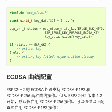
#include
"esp_efuse.h"
const
uint8_t
key_data
[
32
]
=
{
...
};
esp_err_t
status
=
esp_efuse_write_key
(
EFUSE_BLK_KEY0
,
ESP_EFUSE_KEY_PURPOSE_ECDSA_KEY
,
key_data
,
sizeof
(
key_data
));
if
(
status
==
ESP_OK
)
{
// written key
}
else
{
// writing key failed, maybe written already
}
ECDSA 曲线配置
ESP32-H2 的 ECDSA 外设支持 ECDSA-P192 和
ECDSA-P256 两种曲线操作。但从 ESP32-H2 版本 1.2
开始，默认仅启用 ECDSA-P256 操作。可以通过以下配
置项启用 ECDSA-P192 操作：