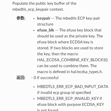
Populate the public key buffer of the
mbedtls_ecp_keypair context.
参数
:
keypair
-- The mbedtls ECP key-pair
structure
efuse_blk
-- The efuse key block that
should be used as the private key. The
efuse block where ECDSA key is
stored. If two blocks are used to store
the key, then the macro
HAL_ECDSA_COMBINE_KEY_BLOCKS()
can be used to combine them. The
macro is defined in hal/ecdsa_types.h.
返回
:
- 0 if successful
MBEDTLS_ERR_ECP_BAD_INPUT_DATA
if invalid ecp group id specified
MBEDTLS_ERR_ECP_INVALID_KEY if
efuse block with purpose ECDSA_KEY
is not found