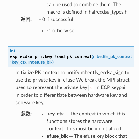
can be used to combine them. The
macro is defined in hal/ecdsa_types.h.
返回
:
- 0 if successful
-1 otherwise
int
esp_ecdsa_privkey_load_pk_context
(
mbedtls_pk_context
*
key_ctx
,
int
efuse_blk
)
Initialize PK context to notify mbedtls_ecdsa_sign to
use the private key in efuse We break the MPI struct
used to represent the private key
in ECP keypair
d
in order to differentiate between hardware key and
software key.
参数
:
key_ctx
-- The context in which this
functions stores the hardware
context. This must be uninitialized
efuse_blk
-- The efuse key block that