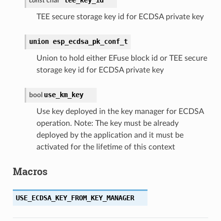
const
char
*
TEE secure storage key id for ECDSA private key
union
esp_ecdsa_pk_conf_t
Union to hold either EFuse block id or TEE secure
storage key id for ECDSA private key
use_km_key
bool
Use key deployed in the key manager for ECDSA
operation. Note: The key must be already
deployed by the application and it must be
activated for the lifetime of this context
Macros
USE_ECDSA_KEY_FROM_KEY_MANAGER