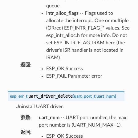
queue.
intr_alloc_flags
-- Flags used to
allocate the interrupt. One or multiple
(ORred) ESP_INTR_FLAG_* values. See
esp_intr_alloc.h for more info. Do not
set ESP_INTR_FLAG_IRAM here (the
driver's ISR handler is not located in
IRAM)
返回
:
ESP_OK Success
ESP_FAIL Parameter error
uart_driver_delete
esp_err_t
(
uart_port_t
uart_num
)
Uninstall UART driver.
参数
:
uart_num
-- UART port number, the max
port number is (UART_NUM_MAX -1).
返回
:
ESP_OK Success