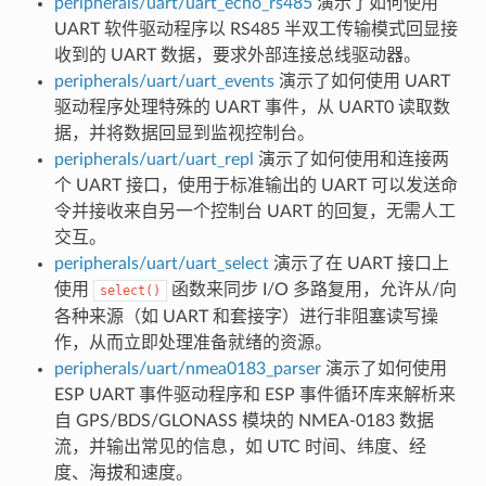
peripherals/uart/uart_echo_rs485
演示了如何使用
UART 软件驱动程序以 RS485 半双工传输模式回显接
收到的 UART 数据，要求外部连接总线驱动器。
peripherals/uart/uart_events
演示了如何使用 UART
驱动程序处理特殊的 UART 事件，从 UART0 读取数
据，并将数据回显到监视控制台。
peripherals/uart/uart_repl
演示了如何使用和连接两
个 UART 接口，使用于标准输出的 UART 可以发送命
令并接收来自另一个控制台 UART 的回复，无需人工
交互。
peripherals/uart/uart_select
演示了在 UART 接口上
使用
函数来同步 I/O 多路复用，允许从/向
select()
各种来源（如 UART 和套接字）进行非阻塞读写操
作，从而立即处理准备就绪的资源。
peripherals/uart/nmea0183_parser
演示了如何使用
ESP UART 事件驱动程序和 ESP 事件循环库来解析来
自 GPS/BDS/GLONASS 模块的 NMEA-0183 数据
流，并输出常见的信息，如 UTC 时间、纬度、经
度、海拔和速度。