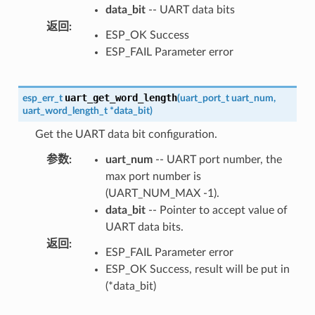
data_bit
-- UART data bits
返回
:
ESP_OK Success
ESP_FAIL Parameter error
uart_get_word_length
esp_err_t
(
uart_port_t
uart_num
,
uart_word_length_t
*
data_bit
)
Get the UART data bit configuration.
参数
:
uart_num
-- UART port number, the
max port number is
(UART_NUM_MAX -1).
data_bit
-- Pointer to accept value of
UART data bits.
返回
:
ESP_FAIL Parameter error
ESP_OK Success, result will be put in
(*data_bit)