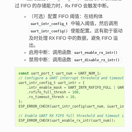
过 FIFO 的存储能力时，Rx FIFO 会触发中断。
（可选）配置 FIFO 阈值：在结构体
中输入阈值，然后调用
uart_intr_config_t
使能配置。这有助于驱动
uart_intr_config()
及时处理 RX FIFO 中的数据，避免 FIFO 溢
出。
启用中断：调用函数
uart_enable_rx_intr()
禁用中断：调用函数
uart_disable_rx_intr()
const
uart_port_t
uart_num
=
UART_NUM_1
;
// Configure a UART interrupt threshold and timeout
uart_intr_config_t
uart_intr
=
{
.
intr_enable_mask
=
UART_INTR_RXFIFO_FULL
|
UART_IN
.
rxfifo_full_thresh
=
100
,
.
rx_timeout_thresh
=
10
,
};
ESP_ERROR_CHECK
(
uart_intr_config
(
uart_num
,
&
uart_intr
))
// Enable UART RX FIFO full threshold and timeout inter
ESP_ERROR_CHECK
(
uart_enable_rx_intr
(
uart_num
));