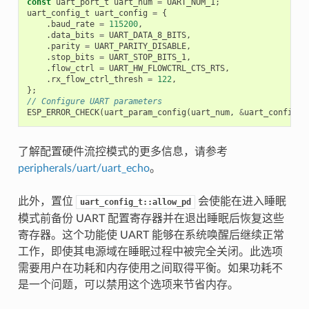
const
uart_port_t
uart_num
=
UART_NUM_1
;
uart_config_t
uart_config
=
{
.
baud_rate
=
115200
,
.
data_bits
=
UART_DATA_8_BITS
,
.
parity
=
UART_PARITY_DISABLE
,
.
stop_bits
=
UART_STOP_BITS_1
,
.
flow_ctrl
=
UART_HW_FLOWCTRL_CTS_RTS
,
.
rx_flow_ctrl_thresh
=
122
,
};
// Configure UART parameters
ESP_ERROR_CHECK
(
uart_param_config
(
uart_num
,
&
uart_config
))
了解配置硬件流控模式的更多信息，请参考
peripherals/uart/uart_echo
。
此外，置位
会使能在进入睡眠
uart_config_t::allow_pd
模式前备份 UART 配置寄存器并在退出睡眠后恢复这些
寄存器。这个功能使 UART 能够在系统唤醒后继续正常
工作，即使其电源域在睡眠过程中被完全关闭。此选项
需要用户在功耗和内存使用之间取得平衡。如果功耗不
是一个问题，可以禁用这个选项来节省内存。