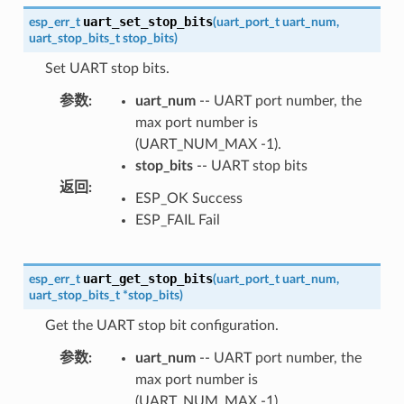
uart_set_stop_bits
esp_err_t
(
uart_port_t
uart_num
,
uart_stop_bits_t
stop_bits
)
Set UART stop bits.
参数
:
uart_num
-- UART port number, the
max port number is
(UART_NUM_MAX -1).
stop_bits
-- UART stop bits
返回
:
ESP_OK Success
ESP_FAIL Fail
uart_get_stop_bits
esp_err_t
(
uart_port_t
uart_num
,
uart_stop_bits_t
*
stop_bits
)
Get the UART stop bit configuration.
参数
:
uart_num
-- UART port number, the
max port number is
(UART_NUM_MAX -1).