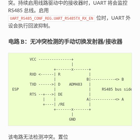
突。持续启用线路驱动中的接收器时，UART 将会监控
RS485 总线。启用
位时，UART 外
UART_RS485_CONF_REG.UART_RS485TX_RX_EN
设会执行回波抑制。
电路 B：无冲突检测的手动切换发射器/接收器
        VCC ---------------+

                           |

                   +-------x-------+

        RXD <------| R             |

                   |              B|-----------<> B

        TXD ------>| D    ADM483   |

ESP                |               |     RS485 bus side

        RTS --+--->| DE            |

              |    |              A|-----------<> A

              +----| /RE           |

                   +-------x-------+

                           |

该电路无法检测冲突。置位