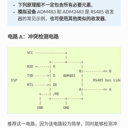
下列原理图不一定包含所有必要元素
。
模拟设备
ADM483 和 ADM2483 是 RS485 收发
器的常见示例，
也可使用其他类似的收发器
。
电路 A：冲突检测电路
        VCC ---------------+

                           |

                   +-------x-------+

        RXD <------| R             |

                   |              B|----------<> B

        TXD ------>| D    ADM483   |

ESP                |               |     RS485 bus side

        RTS ------>| DE            |

                   |              A|----------<> A

              +----| /RE           |

              |    +-------x-------+

              |            |

推荐这一电路，因为该电路较为简单，同时能够检测冲