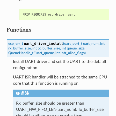
Functions
uart_driver_install
esp_err_t
(
uart_port_t
uart_num
,
int
rx_buffer_size
,
int
tx_buffer_size
,
int
queue_size
,
QueueHandle_t
*
uart_queue
,
int
intr_alloc_flags
)
Install UART driver and set the UART to the default
configuration.
UART ISR handler will be attached to the same CPU
core that this function is running on.
备注
Rx_buffer_size should be greater than
UART_HW_FIFO_LEN(uart_num). Tx_buffer_size
should be either zero or greater than