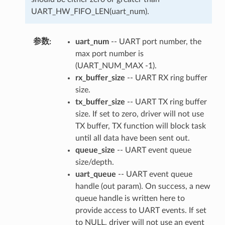
UART_HW_FIFO_LEN(uart_num).
参数
:
uart_num
-- UART port number, the
max port number is
(UART_NUM_MAX -1).
rx_buffer_size
-- UART RX ring buffer
size.
tx_buffer_size
-- UART TX ring buffer
size. If set to zero, driver will not use
TX buffer, TX function will block task
until all data have been sent out.
queue_size
-- UART event queue
size/depth.
uart_queue
-- UART event queue
handle (out param). On success, a new
queue handle is written here to
provide access to UART events. If set
to NULL, driver will not use an event