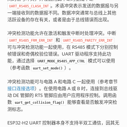
。术语冲突表示发送的数据报与另
UART_RS485_CLASH_INT
一端接收到的数据报不同。数据冲突通常与总线上其他
活跃设备的存在有关，或者是由于总线错误而出现。
冲突检测功能允许在激活和触发中断时处理冲突。中断
和
UART_RS485_FRM_ERR_INT
UART_RS485_PARITY_ERR_INT
可与冲突检测功能一起使用，在 RS485 模式下分别控制
帧错误和奇偶校验位错误。UART 驱动程序支持此功
能，通过选择
模式可以使用
UART_MODE_RS485_APP_CTRL
（参考函数
）。
uart_set_mode()
冲突检测功能可与电路 A 和电路 C 一起使用（参考章节
接口连接选项
）。在使用电路 A 或 B 时，连接到总线驱
动 DE 管脚的 RTS 管脚应由用户应用程序控制。调用函
数
能够查看是否触发冲突检
uart_get_collision_flag()
测标志。
ESP32-H2 UART 控制器本身不支持半双工通信，因其无