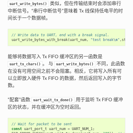
类似，但在传输结束时会添加串行
uart_write_bytes()
中断信号。“串行中断信号”意味着 Tx 线保持低电平的时
间长于一个数据帧。
// Write data to UART, end with a break signal.
uart_write_bytes_with_break
(
uart_num
,
"test break
\n
"
,
strle
能够将数据写入 Tx FIFO 缓冲区的另一函数是
。 与
不同，此函数
uart_tx_chars()
uart_write_bytes()
在没有可用空间之前不会阻塞。相反，它将写入所有可
以立即放入硬件 Tx FIFO 的数据，然后返回写入的字节
数。
“配套”函数
用于监听 Tx FIFO 缓冲
uart_wait_tx_done()
区的状态，并在缓冲区为空时返回。
// Wait for packet to be sent
const
uart_port_t
uart_num
=
UART_NUM_1
;