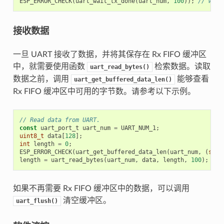
ESP_ERROR_CHECK
(
uart_wait_tx_done
(
uart_num
,
100
));
// wait
接收数据
一旦 UART 接收了数据，并将其保存在 Rx FIFO 缓冲区
中，就需要使用函数
检索数据。读取
uart_read_bytes()
数据之前，调用
能够查看
uart_get_buffered_data_len()
Rx FIFO 缓冲区中可用的字节数。请参考以下示例。
// Read data from UART.
const
uart_port_t
uart_num
=
UART_NUM_1
;
uint8_t
data
[
128
];
int
length
=
0
;
ESP_ERROR_CHECK
(
uart_get_buffered_data_len
(
uart_num
,
(
size
length
=
uart_read_bytes
(
uart_num
,
data
,
length
,
100
);
如果不再需要 Rx FIFO 缓冲区中的数据，可以调用
清空缓冲区。
uart_flush()