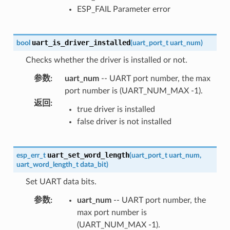
ESP_FAIL Parameter error
uart_is_driver_installed
bool
(
uart_port_t
uart_num
)
Checks whether the driver is installed or not.
参数
:
uart_num
-- UART port number, the max
port number is (UART_NUM_MAX -1).
返回
:
true driver is installed
false driver is not installed
uart_set_word_length
esp_err_t
(
uart_port_t
uart_num
,
uart_word_length_t
data_bit
)
Set UART data bits.
参数
:
uart_num
-- UART port number, the
max port number is
(UART_NUM_MAX -1).