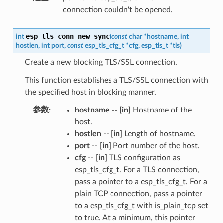
connection couldn't be opened.
esp_tls_conn_new_sync
int
(
const
char
*
hostname
,
int
hostlen
,
int
port
,
const
esp_tls_cfg_t
*
cfg
,
esp_tls_t
*
tls
)
Create a new blocking TLS/SSL connection.
This function establishes a TLS/SSL connection with
the specified host in blocking manner.
参数
:
hostname
--
[in]
Hostname of the
host.
hostlen
--
[in]
Length of hostname.
port
--
[in]
Port number of the host.
cfg
--
[in]
TLS configuration as
esp_tls_cfg_t. For a TLS connection,
pass a pointer to a esp_tls_cfg_t. For a
plain TCP connection, pass a pointer
to a esp_tls_cfg_t with is_plain_tcp set
to true. At a minimum, this pointer