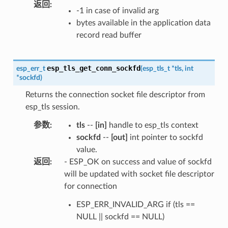
返回
:
-1 in case of invalid arg
bytes available in the application data
record read buffer
esp_tls_get_conn_sockfd
esp_err_t
(
esp_tls_t
*
tls
,
int
*
sockfd
)
Returns the connection socket file descriptor from
esp_tls session.
参数
:
tls
--
[in]
handle to esp_tls context
sockfd
--
[out]
int pointer to sockfd
value.
返回
:
- ESP_OK on success and value of sockfd
will be updated with socket file descriptor
for connection
ESP_ERR_INVALID_ARG if (tls ==
NULL || sockfd == NULL)