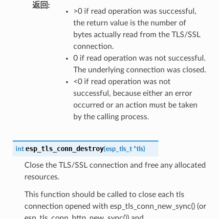
返回
:
>0 if read operation was successful,
the return value is the number of
bytes actually read from the TLS/SSL
connection.
0 if read operation was not successful.
The underlying connection was closed.
<0 if read operation was not
successful, because either an error
occurred or an action must be taken
by the calling process.
esp_tls_conn_destroy
int
(
esp_tls_t
*
tls
)
Close the TLS/SSL connection and free any allocated
resources.
This function should be called to close each tls
connection opened with esp_tls_conn_new_sync() (or
esp_tls_conn_http_new_sync()) and