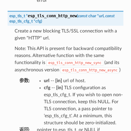
error
esp_tls_conn_http_new
esp_tls_t
*
(
const
char
*
url
,
const
esp_tls_cfg_t
*
cfg
)
Create a new blocking TLS/SSL connection with a
given "HTTP" url.
Note: This API is present for backward compatibility
reasons. Alternative function with the same
functionality is
(and its
esp_tls_conn_http_new_sync
asynchronous version
)
esp_tls_conn_http_new_async
参数
:
url
--
[in]
url of host.
cfg
--
[in]
TLS configuration as
esp_tls_cfg_t. If you wish to open non-
TLS connection, keep this NULL. For
TLS connection, a pass pointer to
'esp_tls_cfg_t'. At a minimum, this
structure should be zero-initialized.
返回
:
pointer to esp_tls_t, or NULL if