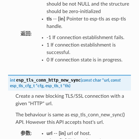
should be not NULL and the structure
should be zero-initialized
tls
--
[in]
Pointer to esp-tls as esp-tls
handle.
返回
:
-1 If connection establishment fails.
1 If connection establishment is
successful.
0 If connection state is in progress.
esp_tls_conn_http_new_sync
int
(
const
char
*
url
,
const
esp_tls_cfg_t
*
cfg
,
esp_tls_t
*
tls
)
Create a new blocking TLS/SSL connection with a
given "HTTP" url.
The behaviour is same as esp_tls_conn_new_sync()
API. However this API accepts host's url.
参数
:
url
--
[in]
url of host.