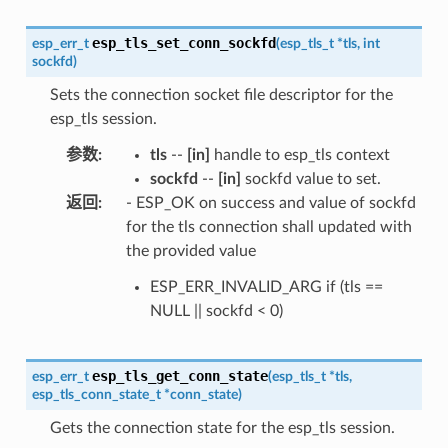
esp_tls_set_conn_sockfd
esp_err_t
(
esp_tls_t
*
tls
,
int
sockfd
)
Sets the connection socket file descriptor for the
esp_tls session.
参数
:
tls
--
[in]
handle to esp_tls context
sockfd
--
[in]
sockfd value to set.
返回
:
- ESP_OK on success and value of sockfd
for the tls connection shall updated with
the provided value
ESP_ERR_INVALID_ARG if (tls ==
NULL || sockfd < 0)
esp_tls_get_conn_state
esp_err_t
(
esp_tls_t
*
tls
,
esp_tls_conn_state_t
*
conn_state
)
Gets the connection state for the esp_tls session.