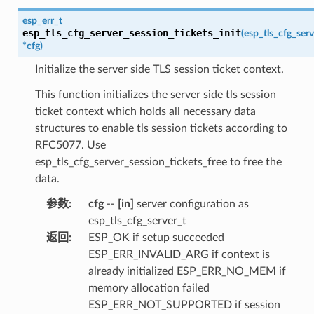
esp_err_t
esp_tls_cfg_server_session_tickets_init
(
esp_tls_cfg_serv
*
cfg
)
Initialize the server side TLS session ticket context.
This function initializes the server side tls session
ticket context which holds all necessary data
structures to enable tls session tickets according to
RFC5077. Use
esp_tls_cfg_server_session_tickets_free to free the
data.
参数
:
cfg
--
[in]
server configuration as
esp_tls_cfg_server_t
返回
:
ESP_OK if setup succeeded
ESP_ERR_INVALID_ARG if context is
already initialized ESP_ERR_NO_MEM if
memory allocation failed
ESP_ERR_NOT_SUPPORTED if session