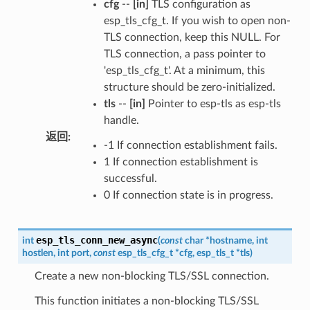
cfg
--
[in]
TLS configuration as
esp_tls_cfg_t. If you wish to open non-
TLS connection, keep this NULL. For
TLS connection, a pass pointer to
'esp_tls_cfg_t'. At a minimum, this
structure should be zero-initialized.
tls
--
[in]
Pointer to esp-tls as esp-tls
handle.
返回
:
-1 If connection establishment fails.
1 If connection establishment is
successful.
0 If connection state is in progress.
esp_tls_conn_new_async
int
(
const
char
*
hostname
,
int
hostlen
,
int
port
,
const
esp_tls_cfg_t
*
cfg
,
esp_tls_t
*
tls
)
Create a new non-blocking TLS/SSL connection.
This function initiates a non-blocking TLS/SSL