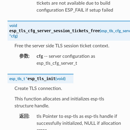
tickets are not available due to build
configuration ESP_FAIL if setup failed
void
esp_tls_cfg_server_session_tickets_free
(
esp_tls_cfg_serv
*
cfg
)
Free the server side TLS session ticket context.
参数
:
cfg
-- server configuration as
esp_tls_cfg_server_t
esp_tls_init
esp_tls_t
*
(
void
)
Create TLS connection.
This function allocates and initializes esp-tls
structure handle.
返回
:
tls Pointer to esp-tls as esp-tls handle if
successfully initialized, NULL if allocation