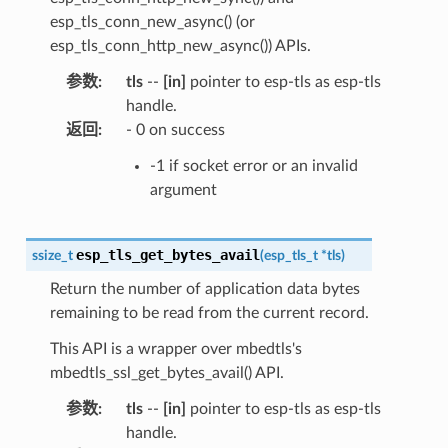
esp_tls_conn_new_async() (or
esp_tls_conn_http_new_async()) APIs.
参数
:
tls
--
[in]
pointer to esp-tls as esp-tls
handle.
返回
:
- 0 on success
-1 if socket error or an invalid
argument
esp_tls_get_bytes_avail
ssize_t
(
esp_tls_t
*
tls
)
Return the number of application data bytes
remaining to be read from the current record.
This API is a wrapper over mbedtls's
mbedtls_ssl_get_bytes_avail() API.
参数
:
tls
--
[in]
pointer to esp-tls as esp-tls
handle.