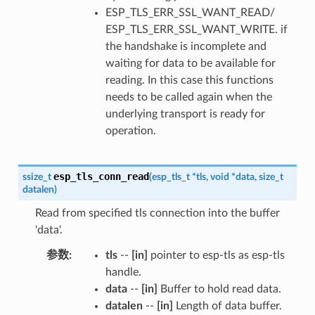
ESP_TLS_ERR_SSL_WANT_READ/
ESP_TLS_ERR_SSL_WANT_WRITE. if
the handshake is incomplete and
waiting for data to be available for
reading. In this case this functions
needs to be called again when the
underlying transport is ready for
operation.
esp_tls_conn_read
ssize_t
(
esp_tls_t
*
tls
,
void
*
data
,
size_t
datalen
)
Read from specified tls connection into the buffer
'data'.
参数
:
tls
--
[in]
pointer to esp-tls as esp-tls
handle.
data
--
[in]
Buffer to hold read data.
datalen
--
[in]
Length of data buffer.