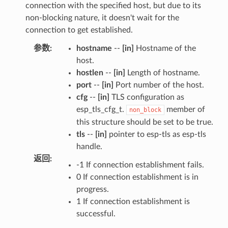
connection with the specified host, but due to its
non-blocking nature, it doesn't wait for the
connection to get established.
参数
:
hostname
--
[in]
Hostname of the
host.
hostlen
--
[in]
Length of hostname.
port
--
[in]
Port number of the host.
cfg
--
[in]
TLS configuration as
esp_tls_cfg_t.
member of
non_block
this structure should be set to be true.
tls
--
[in]
pointer to esp-tls as esp-tls
handle.
返回
:
-1 If connection establishment fails.
0 If connection establishment is in
progress.
1 If connection establishment is
successful.