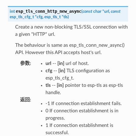
esp_tls_conn_http_new_async
int
(
const
char
*
url
,
const
esp_tls_cfg_t
*
cfg
,
esp_tls_t
*
tls
)
Create a new non-blocking TLS/SSL connection with
a given "HTTP" url.
The behaviour is same as esp_tls_conn_new_async()
API. However this API accepts host's url.
参数
:
url
--
[in]
url of host.
cfg
--
[in]
TLS configuration as
esp_tls_cfg_t.
tls
--
[in]
pointer to esp-tls as esp-tls
handle.
返回
:
-1 If connection establishment fails.
0 If connection establishment is in
progress.
1 If connection establishment is
successful.