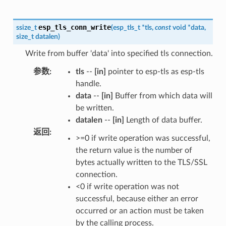
esp_tls_conn_write
ssize_t
(
esp_tls_t
*
tls
,
const
void
*
data
,
size_t
datalen
)
Write from buffer 'data' into specified tls connection.
参数
:
tls
--
[in]
pointer to esp-tls as esp-tls
handle.
data
--
[in]
Buffer from which data will
be written.
datalen
--
[in]
Length of data buffer.
返回
:
>=0 if write operation was successful,
the return value is the number of
bytes actually written to the TLS/SSL
connection.
<0 if write operation was not
successful, because either an error
occurred or an action must be taken
by the calling process.