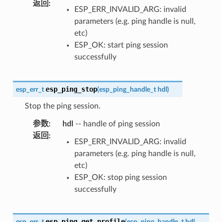
返回
:
ESP_ERR_INVALID_ARG: invalid
parameters (e.g. ping handle is null,
etc)
ESP_OK: start ping session
successfully
esp_ping_stop
esp_err_t
(
esp_ping_handle_t
hdl
)
Stop the ping session.
参数
:
hdl
-- handle of ping session
返回
:
ESP_ERR_INVALID_ARG: invalid
parameters (e.g. ping handle is null,
etc)
ESP_OK: stop ping session
successfully
esp_ping_get_profile
esp_err_t
(
esp_ping_handle_t
hdl
,