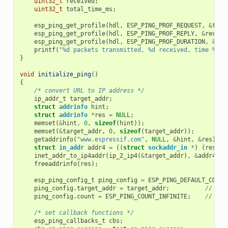
uint32_t
received
;
uint32_t
total_time_ms
;
esp_ping_get_profile
(
hdl
,
ESP_PING_PROF_REQUEST
,
&
tran
esp_ping_get_profile
(
hdl
,
ESP_PING_PROF_REPLY
,
&
receiv
esp_ping_get_profile
(
hdl
,
ESP_PING_PROF_DURATION
,
&
tot
printf
(
"%d packets transmitted, %d received, time %dms
}
void
initialize_ping
()
{
/* convert URL to IP address */
ip_addr_t
target_addr
;
struct
addrinfo
hint
;
struct
addrinfo
*
res
=
NULL
;
memset
(
&
hint
,
0
,
sizeof
(
hint
));
memset
(
&
target_addr
,
0
,
sizeof
(
target_addr
));
getaddrinfo
(
"www.espressif.com"
,
NULL
,
&
hint
,
&
res
);
struct
in_addr
addr4
=
((
struct
sockaddr_in
*
)
(
res
->
a
inet_addr_to_ip4addr
(
ip_2_ip4
(
&
target_addr
),
&
addr4
);
freeaddrinfo
(
res
);
esp_ping_config_t
ping_config
=
ESP_PING_DEFAULT_CONFI
ping_config
.
target_addr
=
target_addr
;
// tar
ping_config
.
count
=
ESP_PING_COUNT_INFINITE
;
// pin
/* set callback functions */
esp_ping_callbacks_t
cbs
;