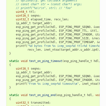
// optionally, get callback arguments
// const char* str = (const char*) args;
// printf("%s\r\n", str); // "foo"
uint8_t
ttl
;
uint16_t
seqno
;
uint32_t
elapsed_time
,
recv_len
;
ip_addr_t
target_addr
;
esp_ping_get_profile
(
hdl
,
ESP_PING_PROF_SEQNO
,
&
seqno
,
esp_ping_get_profile
(
hdl
,
ESP_PING_PROF_TTL
,
&
ttl
,
siz
esp_ping_get_profile
(
hdl
,
ESP_PING_PROF_IPADDR
,
&
targe
esp_ping_get_profile
(
hdl
,
ESP_PING_PROF_SIZE
,
&
recv_le
esp_ping_get_profile
(
hdl
,
ESP_PING_PROF_TIMEGAP
,
&
elap
printf
(
"%d bytes from %s icmp_seq=%d ttl=%d time=%d ms
recv_len
,
inet_ntoa
(
target_addr
.
u_addr
.
ip4
),
se
}
static
void
test_on_ping_timeout
(
esp_ping_handle_t
hdl
,
vo
{
uint16_t
seqno
;
ip_addr_t
target_addr
;
esp_ping_get_profile
(
hdl
,
ESP_PING_PROF_SEQNO
,
&
seqno
,
esp_ping_get_profile
(
hdl
,
ESP_PING_PROF_IPADDR
,
&
targe
printf
(
"From %s icmp_seq=%d timeout
\n
"
,
inet_ntoa
(
targ
}
static
void
test_on_ping_end
(
esp_ping_handle_t
hdl
,
void
*
{
uint32_t
transmitted
;