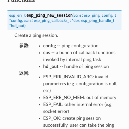
esp_ping_new_session
esp_err_t
(
const
esp_ping_config_t
*
config
,
const
esp_ping_callbacks_t
*
cbs
,
esp_ping_handle_t
*
hdl_out
)
Create a ping session.
参数
:
config
-- ping configuration
cbs
-- a bunch of callback functions
invoked by internal ping task
hdl_out
-- handle of ping session
返回
:
ESP_ERR_INVALID_ARG: invalid
parameters (e.g. configuration is null,
etc)
ESP_ERR_NO_MEM: out of memory
ESP_FAIL: other internal error (e.g.
socket error)
ESP_OK: create ping session
successfully, user can take the ping