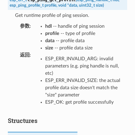
esp_ping_profile_t
profile
,
void
*
data
,
uint32_t
size
)
Get runtime profile of ping session.
参数
:
hdl
-- handle of ping session
profile
-- type of profile
data
-- profile data
size
-- profile data size
返回
:
ESP_ERR_INVALID_ARG: invalid
parameters (e.g. ping handle is null,
etc)
ESP_ERR_INVALID_SIZE: the actual
profile data size doesn't match the
"size" parameter
ESP_OK: get profile successfully
Structures