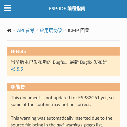
ESP-IDF 编程指南
API 参考
应用层协议
ICMP 回显
Note
当前版本已发布新的 Bugfix。最新 Bugfix 发布是
v5.5.5
警告
This document is not updated for ESP32C61 yet, so
some of the content may not be correct.
This warning was automatically inserted due to the
source file being in the
add_warnings_pages
list.