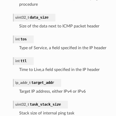
procedure
data_size
uint32_t
Size of the data next to ICMP packet header
tos
int
Type of Service, a field specified in the IP header
ttl
int
Time to Live,a field specified in the IP header
target_addr
ip_addr_t
Target IP address, either IPv4 or IPv6
task_stack_size
uint32_t
Stack size of internal ping task