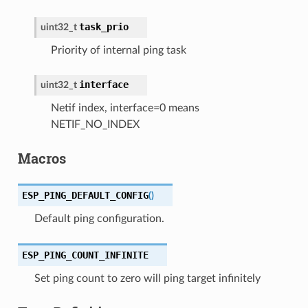
task_prio
uint32_t
Priority of internal ping task
interface
uint32_t
Netif index, interface=0 means
NETIF_NO_INDEX
Macros
ESP_PING_DEFAULT_CONFIG
(
)
Default ping configuration.
ESP_PING_COUNT_INFINITE
Set ping count to zero will ping target infinitely