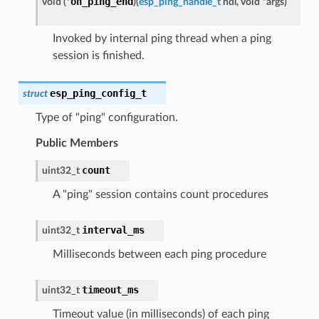
on_ping_end
void
(
*
)
(
esp_ping_handle_t
hdl
,
void
*
args
)
Invoked by internal ping thread when a ping
session is finished.
esp_ping_config_t
struct
Type of "ping" configuration.
Public Members
count
uint32_t
A "ping" session contains count procedures
interval_ms
uint32_t
Milliseconds between each ping procedure
timeout_ms
uint32_t
Timeout value (in milliseconds) of each ping