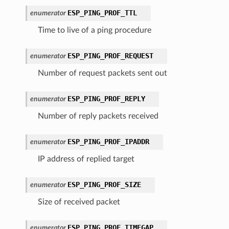
ESP_PING_PROF_TTL
enumerator
Time to live of a ping procedure
ESP_PING_PROF_REQUEST
enumerator
Number of request packets sent out
ESP_PING_PROF_REPLY
enumerator
Number of reply packets received
ESP_PING_PROF_IPADDR
enumerator
IP address of replied target
ESP_PING_PROF_SIZE
enumerator
Size of received packet
ESP_PING_PROF_TIMEGAP
enumerator