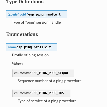
Type Definitions
esp_ping_handle_t
typedef
void
*
Type of "ping" session handle.
Enumerations
esp_ping_profile_t
enum
Profile of ping session.
Values:
ESP_PING_PROF_SEQNO
enumerator
Sequence number of a ping procedure
ESP_PING_PROF_TOS
enumerator
Type of service of a ping procedure