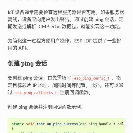
IoT 设备通常需要检查远程服务器是否可用。如果服务器
离线，设备应向用户发出警告。通过创建 ping 会话，定
期发送或解析 ICMP echo 数据包，就能实现这一功能。
为简化这一过程方便用户操作，ESP-IDF 提供了一些好
用的 API。
创建 ping 会话
要创建 ping 会话，首先需填写
，指
esp_ping_config_t
定目标芯片 IP 地址、间隔时间等配置。此外，还可以通
过
注册回调函数。
esp_ping_callbacks_t
创建 ping 会话并注册回调函数示例：
static
void
test_on_ping_success
(
esp_ping_handle_t
hdl
,
vo
{