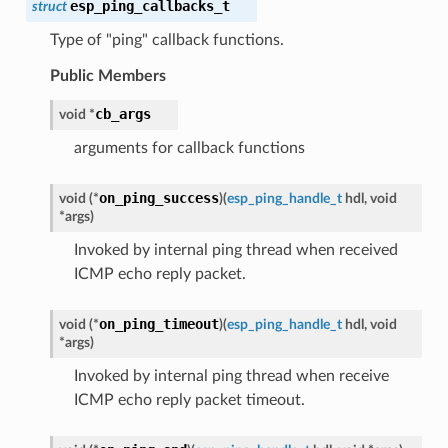
esp_ping_callbacks_t
struct
Type of "ping" callback functions.
Public Members
cb_args
void
*
arguments for callback functions
on_ping_success
void
(
*
)
(
esp_ping_handle_t
hdl
,
void
*
args
)
Invoked by internal ping thread when received
ICMP echo reply packet.
on_ping_timeout
void
(
*
)
(
esp_ping_handle_t
hdl
,
void
*
args
)
Invoked by internal ping thread when receive
ICMP echo reply packet timeout.