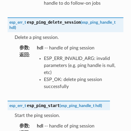
handle to do follow-on jobs
esp_ping_delete_session
esp_err_t
(
esp_ping_handle_t
hdl
)
Delete a ping session.
参数
:
hdl
-- handle of ping session
返回
:
ESP_ERR_INVALID_ARG: invalid
parameters (e.g. ping handle is null,
etc)
ESP_OK: delete ping session
successfully
esp_ping_start
esp_err_t
(
esp_ping_handle_t
hdl
)
Start the ping session.
参数
:
hdl
-- handle of ping session