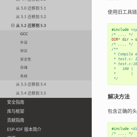
从 5.0 迁移到 5.1
使用旧工具链
从 5.1 迁移到 5.2
从 5.2 迁移到 5.3
#include
<s
/* .... */
GCC
DIR
*
dir
=
外设
/* .... */
/**
协议
 * Compile 
 * test.c: 
安全性
 * test.c:1
存储
 *   100 | 
 *       | 
系统
 */
从 5.3 迁移到 5.4
从 5.4 迁移到 5.5
解决方法
安全指南
包含正确的头
库与框架
贡献指南
#include
<d
ESP-IDF 版本简介
/* .... */