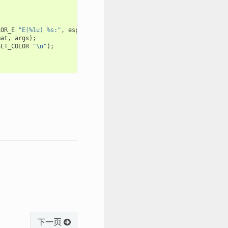
LOR_E
"E(%lu) %s:"
,
esp_log_timestamp
(),
OT_PLAT_LOG_TAG
);
mat
,
args
);
SET_COLOR
"
\n
"
);
下一页