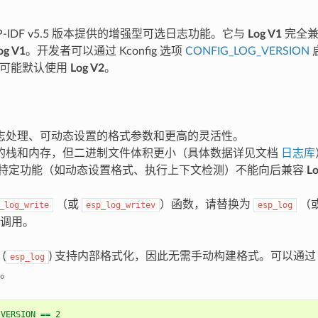
SP-IDF v5.5 版本提供的增强型可选日志功能。它与
Log V1
完全兼
og V1
。开发者可以通过 Kconfig 选项
CONFIG_LOG_VERSION
 版本可能默认使用
Log V2
。
志处理、可动态设置的格式参数和更高的灵活性。
的栈和内存，但二进制文件体积更小（具体数据详见文档
日志库
特定功能（如动态设置格式、执行上下文检测）不能向后兼容
Lo
（或
）函数，请替换为
（
_log_write
esp_log_writev
esp_log
调用。
(
) 支持内部格式化，因此无需手动构建格式。可以通
esp_log
。
_VERSION == 2