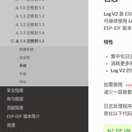
从 5.0 迁移到 5.1
Log V2
是 E
从 5.1 迁移到 5.2
可继续使用
L
从 5.2 迁移到 5.3
ESP-IDF
从 5.3 迁移到 5.4
从 5.4 迁移到 5.5
特性
构建系统
集中化日
安全性
消耗更多
系统
Log V2
的
外设
协议
如需使用
esp
安全指南
减少一层嵌套
库与框架
日志处理程序 
贡献指南
简化以下代码
ESP-IDF 版本简介
资源
#if ESP_LOG