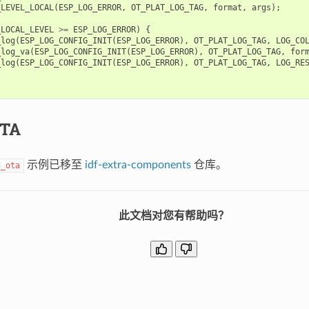
_LEVEL_LOCAL
(
ESP_LOG_ERROR
,
OT_PLAT_LOG_TAG
,
format
,
args
);
_LOCAL_LEVEL
>=
ESP_LOG_ERROR
)
{
_log
(
ESP_LOG_CONFIG_INIT
(
ESP_LOG_ERROR
),
OT_PLAT_LOG_TAG
,
LOG_CO
_log_va
(
ESP_LOG_CONFIG_INIT
(
ESP_LOG_ERROR
),
OT_PLAT_LOG_TAG
,
for
_log
(
ESP_LOG_CONFIG_INIT
(
ESP_LOG_ERROR
),
OT_PLAT_LOG_TAG
,
LOG_RE
TA
示例已移至
idf-extra-components
仓库。
d_ota
此文档对您有帮助吗？