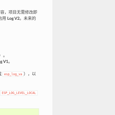
容，项目无需修改即
启用
Log V2
。未来的
）。
g V1
。
或
），以
esp_log_va
过
ESP_LOG_LEVEL_LOCAL