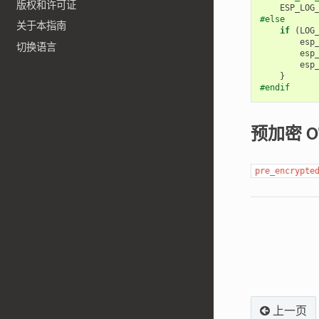
版权和许可证
ESP_LOG
#else
关于本指南
if
(
LOG
esp
切换语言
esp
esp
}
#endif
预加密 O
pre_encrypte
上一页