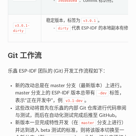
-
：commit 标识符。
346d6b0ea
稳定版本，标签为
。
v3.0.1
v3.0.1-
-
代表 ESP-IDF 的本地副本有修改
dirty
dirty
Git 工作流
乐鑫 ESP-IDF 团队的 (Git) 开发工作流程如下：
新的改动总是在 master 分支（最新版本）上进行。
master 分支上的 ESP-IDF 版本总带有
标签，
-dev
表示“正在开发中”，例
。
v3.1-dev
这些改动将首先在乐鑫的内部 Git 仓库进行代码审阅
与测试，而后在自动化测试完成后推至 GitHub。
新版本一旦完成特性开发（在
分支上进行）
master
并达到进入 beta 测试的标准，则将该版本切换至一