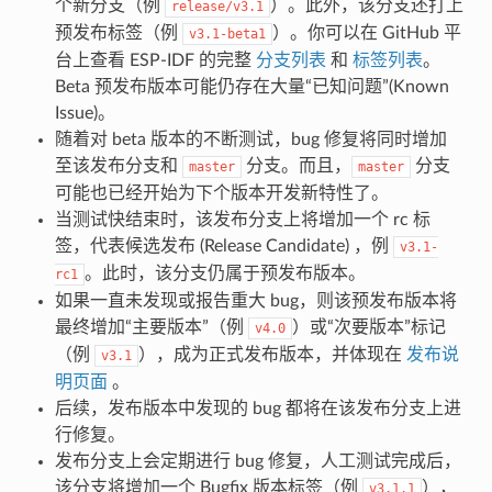
个新分支（例
）。此外，该分支还打上
release/v3.1
预发布标签（例
）。你可以在 GitHub 平
v3.1-beta1
台上查看 ESP-IDF 的完整
分支列表
和
标签列表
。
Beta 预发布版本可能仍存在大量“已知问题”(Known
Issue)。
随着对 beta 版本的不断测试，bug 修复将同时增加
至该发布分支和
分支。而且，
分支
master
master
可能也已经开始为下个版本开发新特性了。
当测试快结束时，该发布分支上将增加一个 rc 标
签，代表候选发布 (Release Candidate) ，例
v3.1-
。此时，该分支仍属于预发布版本。
rc1
如果一直未发现或报告重大 bug，则该预发布版本将
最终增加“主要版本”（例
）或“次要版本”标记
v4.0
（例
），成为正式发布版本，并体现在
发布说
v3.1
明页面
。
后续，发布版本中发现的 bug 都将在该发布分支上进
行修复。
发布分支上会定期进行 bug 修复，人工测试完成后，
该分支将增加一个 Bugfix 版本标签（例
），
v3.1.1