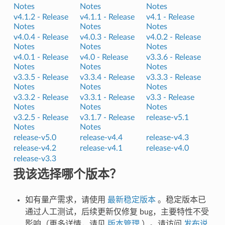
Notes
Notes
Notes
v4.1.2 -
Release
v4.1.1 -
Release
v4.1 -
Release
Notes
Notes
Notes
v4.0.4 -
Release
v4.0.3 -
Release
v4.0.2 -
Release
Notes
Notes
Notes
v4.0.1 -
Release
v4.0 -
Release
v3.3.6 -
Release
Notes
Notes
Notes
v3.3.5 -
Release
v3.3.4 -
Release
v3.3.3 -
Release
Notes
Notes
Notes
v3.3.2 -
Release
v3.3.1 -
Release
v3.3 -
Release
Notes
Notes
Notes
v3.2.5 -
Release
v3.1.7 -
Release
release-v5.1
Notes
Notes
release-v5.0
release-v4.4
release-v4.3
release-v4.2
release-v4.1
release-v4.0
release-v3.3
我该选择哪个版本？
如有量产需求，请使用
最新稳定版本
。稳定版本已
通过人工测试，后续更新仅修复 bug，主要特性不受
影响（更多详情，请见
版本管理
）。请访问
发布说