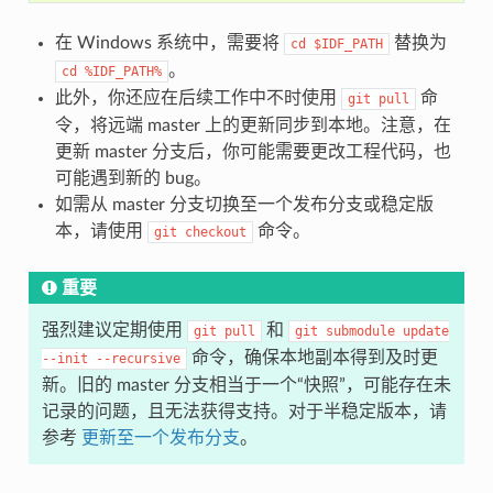
在 Windows 系统中，需要将
替换为
cd
$IDF_PATH
。
cd
%IDF_PATH%
此外，你还应在后续工作中不时使用
命
git
pull
令，将远端 master 上的更新同步到本地。注意，在
更新 master 分支后，你可能需要更改工程代码，也
可能遇到新的 bug。
如需从 master 分支切换至一个发布分支或稳定版
本，请使用
命令。
git
checkout
重要
强烈建议定期使用
和
git
pull
git
submodule
update
命令，确保本地副本得到及时更
--init
--recursive
新。旧的 master 分支相当于一个“快照”，可能存在未
记录的问题，且无法获得支持。对于半稳定版本，请
参考
更新至一个发布分支
。