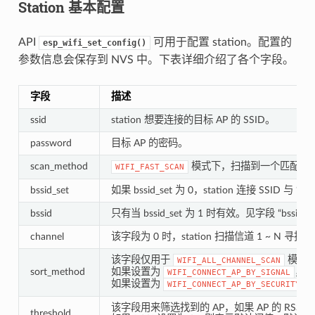
Station 基本配置
API
可用于配置 station。配置的
esp_wifi_set_config()
参数信息会保存到 NVS 中。下表详细介绍了各个字段。
字段
描述
ssid
station 想要连接的目标 AP 的 SSID。
password
目标 AP 的密码。
scan_method
模式下，扫描到一个匹配的 
WIFI_FAST_SCAN
bssid_set
如果 bssid_set 为 0，station 连接 SSID 
bssid
只有当 bssid_set 为 1 时有效。见字段 “bssid_s
channel
该字段为 0 时，station 扫描信道 1 ~ N
该字段仅用于
模式
WIFI_ALL_CHANNEL_SCAN
sort_method
如果设置为
，所
WIFI_CONNECT_AP_BY_SIGNAL
如果设置为
，
WIFI_CONNECT_AP_BY_SECURITY
该字段用来筛选找到的 AP，如果 AP 的 RS
threshold