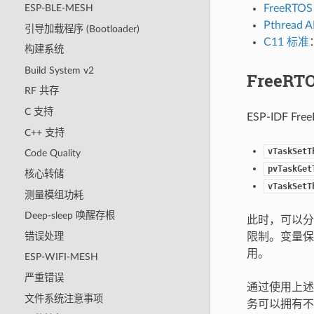
FreeRTOS
ESP-BLE-MESH
Pthread A
引导加载程序 (Bootloader)
C11 标准
构建系统
Build System v2
FreeRT
RF 共存
C 支持
ESP-IDF 
C++ 支持
vTaskSetT
Code Quality
pvTaskGet
核心转储
vTaskSetT
测量模组功耗
Deep-sleep 唤醒存根
此时，可以
错误处理
限制。变量保存
用。
ESP-WIFI-MESH
严重错误
通过使用上述
文件系统注意事项
务可以拥有不同