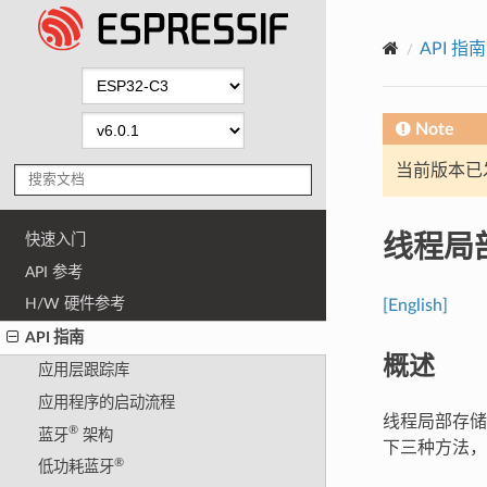
API 指南
Note
当前版本已发布
线程局
快速入门
API 参考
H/W 硬件参考
[English]
API 指南
概述
应用层跟踪库
应用程序的启动流程
线程局部存储 
®
蓝牙
架构
下三种方法，
®
低功耗蓝牙