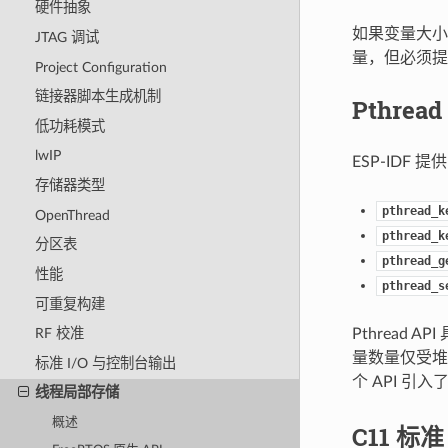
硬件抽象
如果变量大小
JTAG 调试
量，但必须提
Project Configuration
链接器脚本生成机制
Pthread
低功耗模式
lwIP
ESP-IDF 
存储器类型
pthread_k
OpenThread
pthread_k
分区表
pthread_g
性能
pthread_s
可重复构建
Pthread A
RF 校准
量数量仅受堆上
标准 I/O 与控制台输出
个 API 引
线程局部存储
概述
C11 标准