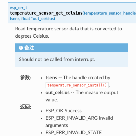
esp_err_t
temperature_sensor_get_celsius
(
temperature_sensor_handle
tsens
,
float
*
out_celsius
)
Read temperature sensor data that is converted to
degrees Celsius.
备注
Should not be called from interrupt.
参数
:
tsens
-- The handle created by
.
temperature_sensor_install()
out_celsius
-- The measure output
value.
返回
:
ESP_OK Success
ESP_ERR_INVALID_ARG invalid
arguments
ESP_ERR_INVALID_STATE