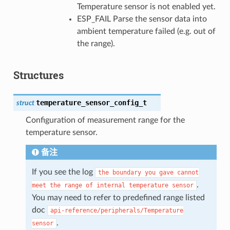
Temperature sensor is not enabled yet.
ESP_FAIL Parse the sensor data into
ambient temperature failed (e.g. out of
the range).
Structures
temperature_sensor_config_t
struct
Configuration of measurement range for the
temperature sensor.
备注
If you see the log
the
boundary
you
gave
cannot
.
meet
the
range
of
internal
temperature
sensor
You may need to refer to predefined range listed
doc
api-reference/peripherals/Temperature
.
sensor