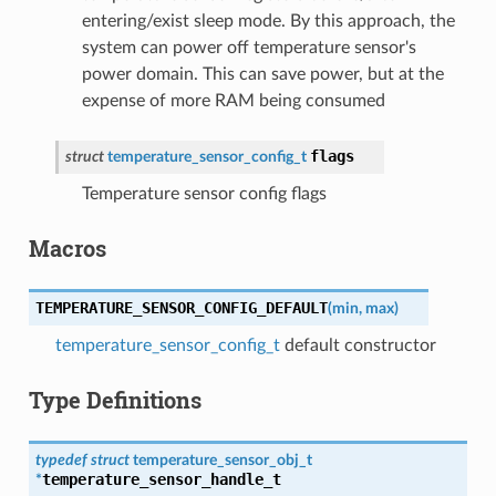
entering/exist sleep mode. By this approach, the
system can power off temperature sensor's
power domain. This can save power, but at the
expense of more RAM being consumed
flags
struct
temperature_sensor_config_t
Temperature sensor config flags
Macros
TEMPERATURE_SENSOR_CONFIG_DEFAULT
(
min
,
max
)
temperature_sensor_config_t
default constructor
Type Definitions
typedef
struct
temperature_sensor_obj_t
temperature_sensor_handle_t
*