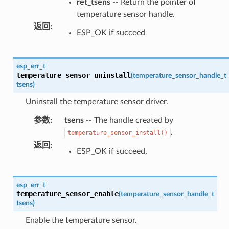
ret_tsens
-- Return the pointer of
temperature sensor handle.
返回
:
ESP_OK if succeed
esp_err_t
temperature_sensor_uninstall
(
temperature_sensor_handle_t
tsens
)
Uninstall the temperature sensor driver.
参数
:
tsens
-- The handle created by
.
temperature_sensor_install()
返回
:
ESP_OK if succeed.
esp_err_t
temperature_sensor_enable
(
temperature_sensor_handle_t
tsens
)
Enable the temperature sensor.