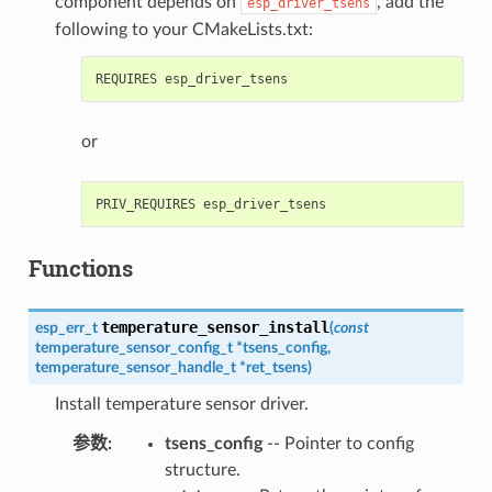
component depends on
, add the
esp_driver_tsens
following to your CMakeLists.txt:
or
Functions
temperature_sensor_install
esp_err_t
(
const
temperature_sensor_config_t
*
tsens_config
,
temperature_sensor_handle_t
*
ret_tsens
)
Install temperature sensor driver.
参数
:
tsens_config
-- Pointer to config
structure.