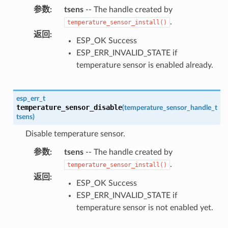
参数
:
tsens
-- The handle created by
.
temperature_sensor_install()
返回
:
ESP_OK Success
ESP_ERR_INVALID_STATE if
temperature sensor is enabled already.
esp_err_t
temperature_sensor_disable
(
temperature_sensor_handle_t
tsens
)
Disable temperature sensor.
参数
:
tsens
-- The handle created by
.
temperature_sensor_install()
返回
:
ESP_OK Success
ESP_ERR_INVALID_STATE if
temperature sensor is not enabled yet.