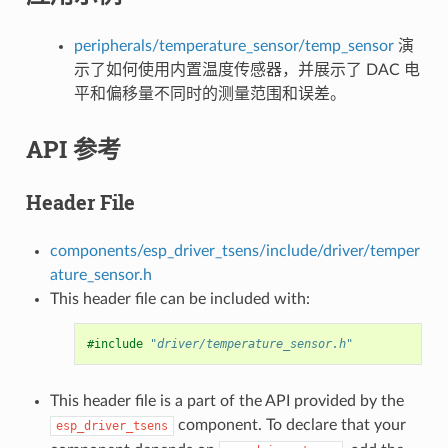
peripherals/temperature_sensor/temp_sensor
演
示了如何使用内置温度传感器，并展示了 DAC 电
平和偏移量不同时的测量范围和误差。
API 参考
Header File
components/esp_driver_tsens/include/driver/temper
ature_sensor.h
This header file can be included with:
#include
"driver/temperature_sensor.h"
This header file is a part of the API provided by the
component. To declare that your
esp_driver_tsens