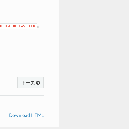
。
DC_USE_RC_FAST_CLK
下一页
Download HTML