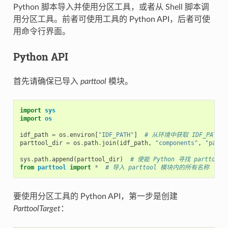
Python 脚本导入并使用分区工具，或者从 Shell 脚本调
用分区工具。前者可使用工具的 Python API，后者可使
用命令行界面。
Python API
首先请确保已导入
parttool
模块。
import
sys
import
os
idf_path
=
os
.
environ
[
"IDF_PATH"
]
# 从环境中获取 IDF_PATH 
parttool_dir
=
os
.
path
.
join
(
idf_path
,
"components"
,
"parti
sys
.
path
.
append
(
parttool_dir
)
# 使能 Python 寻找 parttool
from
parttool
import
*
# 导入 parttool 模块内的所有名称
要使用分区工具的 Python API，第一步是创建
ParttoolTarget
：