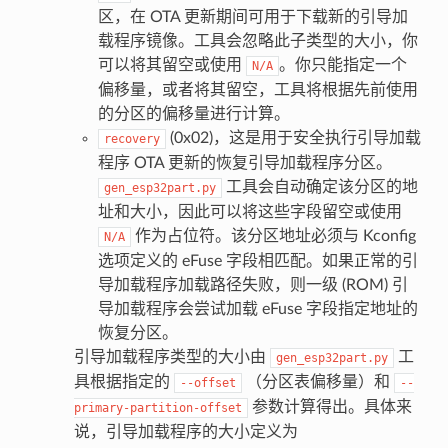
区，在 OTA 更新期间可用于下载新的引导加
载程序镜像。工具会忽略此子类型的大小，你
可以将其留空或使用
。你只能指定一个
N/A
偏移量，或者将其留空，工具将根据先前使用
的分区的偏移量进行计算。
(0x02)，这是用于安全执行引导加载
recovery
程序 OTA 更新的恢复引导加载程序分区。
工具会自动确定该分区的地
gen_esp32part.py
址和大小，因此可以将这些字段留空或使用
作为占位符。该分区地址必须与 Kconfig
N/A
选项定义的 eFuse 字段相匹配。如果正常的引
导加载程序加载路径失败，则一级 (ROM) 引
导加载程序会尝试加载 eFuse 字段指定地址的
恢复分区。
引导加载程序类型的大小由
工
gen_esp32part.py
具根据指定的
（分区表偏移量）和
--offset
--
参数计算得出。具体来
primary-partition-offset
说，引导加载程序的大小定义为