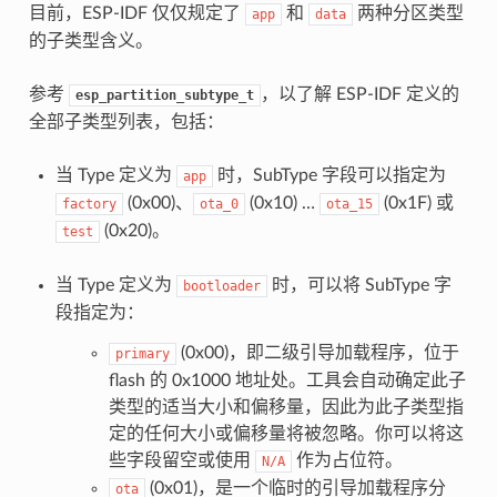
目前，ESP-IDF 仅仅规定了
和
两种分区类型
app
data
的子类型含义。
参考
，以了解 ESP-IDF 定义的
esp_partition_subtype_t
全部子类型列表，包括：
当 Type 定义为
时，SubType 字段可以指定为
app
(0x00)、
(0x10) …
(0x1F) 或
factory
ota_0
ota_15
(0x20)。
test
当 Type 定义为
时，可以将 SubType 字
bootloader
段指定为：
(0x00)，即二级引导加载程序，位于
primary
flash 的 0x1000 地址处。工具会自动确定此子
类型的适当大小和偏移量，因此为此子类型指
定的任何大小或偏移量将被忽略。你可以将这
些字段留空或使用
作为占位符。
N/A
(0x01)，是一个临时的引导加载程序分
ota