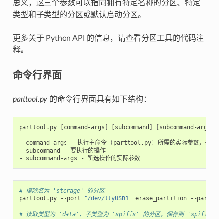
思义，这三个参数可以指向拥有特定名称的分区、特定
类型和子类型的分区或默认启动分区。
更多关于 Python API 的信息，请查看分区工具的代码注
释。
命令行界面
parttool.py
的命令行界面具有如下结构：
parttool.py
[
command-args
]
[
subcommand
]
[
subcommand-args
]
-
command-args
-
执行主命令
(
parttool.py
)
所需的实际参数，多与目
-
subcommand
-
要执行的操作

-
subcommand-args
-
# 擦除名为 'storage' 的分区
parttool.py
--port
"/dev/ttyUSB1"
erase_partition
--partit
# 读取类型为 'data'、子类型为 'spiffs' 的分区，保存到 'spiffs.b