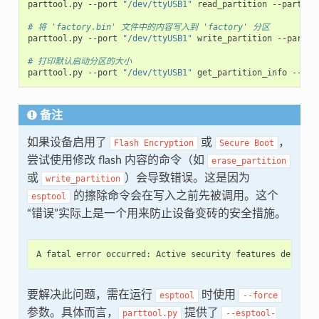
parttool.py
--port
"/dev/ttyUSB1"
read_partition
--partiti
# 将 'factory.bin' 文件中的内容写入到 'factory' 分区
parttool.py
--port
"/dev/ttyUSB1"
write_partition
--partit
# 打印默认启动分区的大小
parttool.py
--port
"/dev/ttyUSB1"
get_partition_info
--par
备注
如果设备启用了
或
，
Flash
Encryption
Secure
Boot
尝试使用修改 flash 内容的命令（如
erase_partition
或
）会导致错误。这是因为
write_partition
的擦除命令会在写入之前先被调用。这个
esptool
“错误”实际上是一个用来防止设备变砖的安全措施。
要解决此问题，需在运行
时使用
esptool
--force
参数。具体而言，
提供了
parttool.py
--esptool-