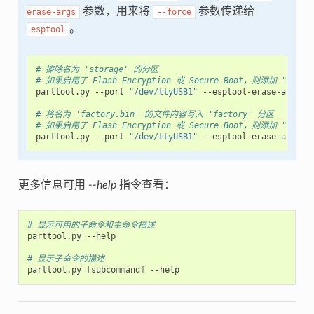
参数，用来将
参数传递给
erase-args
--force
。
esptool
# 擦除名为 'storage' 的分区
# 如果启用了 Flash Encryption 或 Secure Boot，则添加 "--espto
parttool.py
--port
"/dev/ttyUSB1"
--esptool-erase-args
=
f
# 将名为 'factory.bin' 的文件内容写入 'factory' 分区
# 如果启用了 Flash Encryption 或 Secure Boot，则添加 "--espto
parttool.py
--port
"/dev/ttyUSB1"
--esptool-erase-args
=
f
更多信息可用
--help
指令查看：
# 显示可用的子命令和主命令描述
parttool.py
--help

# 显示子命令的描述
parttool.py
[
subcommand
]