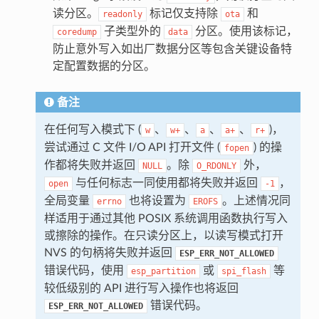
读分区。
标记仅支持除
和
readonly
ota
子类型外的
分区。使用该标记，
coredump
data
防止意外写入如出厂数据分区等包含关键设备特
定配置数据的分区。
备注
在任何写入模式下 (
、
、
、
、
)，
w
w+
a
a+
r+
尝试通过 C 文件 I/O API 打开文件 (
) 的操
fopen
作都将失败并返回
。除
外，
NULL
O_RDONLY
与任何标志一同使用都将失败并返回
，
open
-1
全局变量
也将设置为
。上述情况同
errno
EROFS
样适用于通过其他 POSIX 系统调用函数执行写入
或擦除的操作。在只读分区上，以读写模式打开
NVS 的句柄将失败并返回
ESP_ERR_NOT_ALLOWED
错误代码，使用
或
等
esp_partition
spi_flash
较低级别的 API 进行写入操作也将返回
错误代码。
ESP_ERR_NOT_ALLOWED