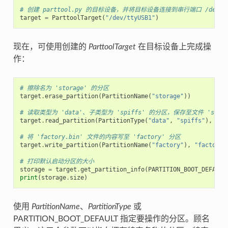
# 创建 parttool.py 的目标设备，并将目标设备连接到串行端口 /dev/tt
target
=
ParttoolTarget
(
"/dev/ttyUSB1"
)
现在，可使用创建的
ParttoolTarget
在目标设备上完成操
作：
# 擦除名为 'storage' 的分区
target
.
erase_partition
(
PartitionName
(
"storage"
))
# 读取类型为 'data'、子类型为 'spiffs' 的分区，保存至文件 'spiffs
target
.
read_partition
(
PartitionType
(
"data"
,
"spiffs"
),
"sp
# 将 'factory.bin' 文件的内容写至 'factory' 分区
target
.
write_partition
(
PartitionName
(
"factory"
),
"factory.
# 打印默认启动分区的大小
storage
=
target
.
get_partition_info
(
PARTITION_BOOT_DEFAULT
print
(
storage
.
size
)
使用
PartitionName
、
PartitionType
或
PARTITION_BOOT_DEFAULT 指定要操作的分区。顾名