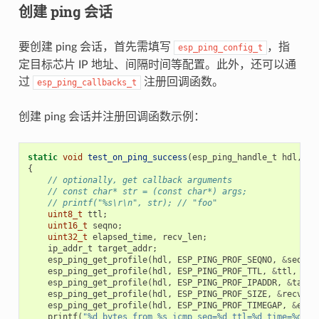
创建 ping 会话
要创建 ping 会话，首先需填写
，指
esp_ping_config_t
定目标芯片 IP 地址、间隔时间等配置。此外，还可以通
过
注册回调函数。
esp_ping_callbacks_t
创建 ping 会话并注册回调函数示例：
static
void
test_on_ping_success
(
esp_ping_handle_t
hdl
,
vo
{
// optionally, get callback arguments
// const char* str = (const char*) args;
// printf("%s\r\n", str); // "foo"
uint8_t
ttl
;
uint16_t
seqno
;
uint32_t
elapsed_time
,
recv_len
;
ip_addr_t
target_addr
;
esp_ping_get_profile
(
hdl
,
ESP_PING_PROF_SEQNO
,
&
seqno
,
esp_ping_get_profile
(
hdl
,
ESP_PING_PROF_TTL
,
&
ttl
,
siz
esp_ping_get_profile
(
hdl
,
ESP_PING_PROF_IPADDR
,
&
targe
esp_ping_get_profile
(
hdl
,
ESP_PING_PROF_SIZE
,
&
recv_le
esp_ping_get_profile
(
hdl
,
ESP_PING_PROF_TIMEGAP
,
&
elap
printf
(
"%d bytes from %s icmp_seq=%d ttl=%d time=%d ms