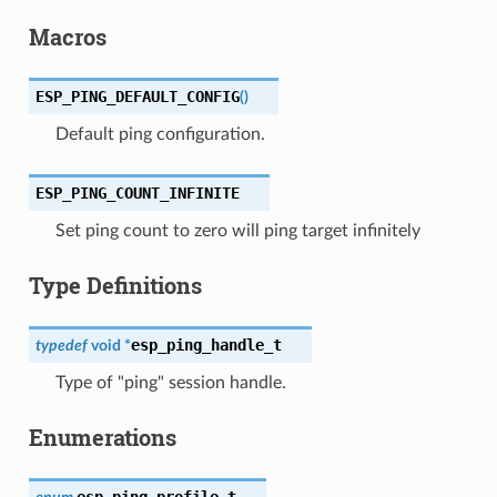
Macros
ESP_PING_DEFAULT_CONFIG
(
)
Default ping configuration.
ESP_PING_COUNT_INFINITE
Set ping count to zero will ping target infinitely
Type Definitions
esp_ping_handle_t
typedef
void
*
Type of "ping" session handle.
Enumerations
esp_ping_profile_t