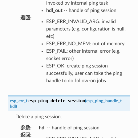
invoked by internal ping task
hdl_out
-- handle of ping session
返回
:
ESP_ERR_INVALID_ARG: invalid
parameters (e.g. configuration is null,
etc)
ESP_ERR_NO_MEM: out of memory
ESP_FAIL: other internal error (e.g.
socket error)
ESP_OK: create ping session
successfully, user can take the ping
handle to do follow-on jobs
esp_ping_delete_session
esp_err_t
(
esp_ping_handle_t
hdl
)
Delete a ping session.
参数
:
hdl
-- handle of ping session
返回
: