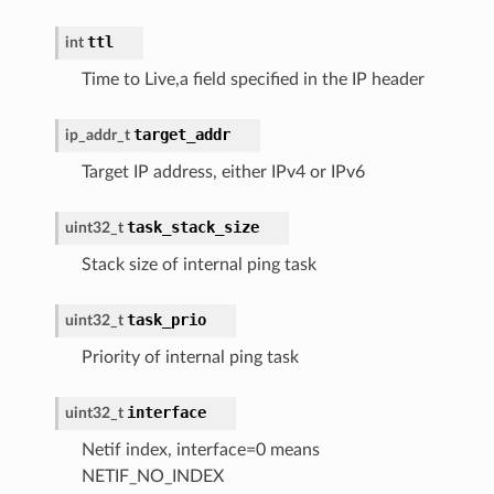
ttl
int
Time to Live,a field specified in the IP header
target_addr
ip_addr_t
Target IP address, either IPv4 or IPv6
task_stack_size
uint32_t
Stack size of internal ping task
task_prio
uint32_t
Priority of internal ping task
interface
uint32_t
Netif index, interface=0 means
NETIF_NO_INDEX