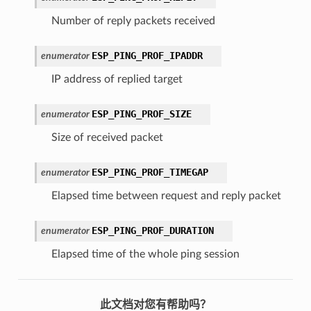
Number of reply packets received
ESP_PING_PROF_IPADDR
enumerator
IP address of replied target
ESP_PING_PROF_SIZE
enumerator
Size of received packet
ESP_PING_PROF_TIMEGAP
enumerator
Elapsed time between request and reply packet
ESP_PING_PROF_DURATION
enumerator
Elapsed time of the whole ping session
此文档对您有帮助吗？