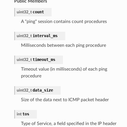
Public Members
count
uint32_t
A "ping" session contains count procedures
interval_ms
uint32_t
Milliseconds between each ping procedure
timeout_ms
uint32_t
Timeout value (in milliseconds) of each ping
procedure
data_size
uint32_t
Size of the data next to ICMP packet header
tos
int
Type of Service, a field specified in the IP header