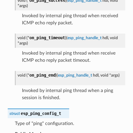
on_ping_success
void
(
*
)
(
esp_ping_handle_t
hdl
,
void
*
args
)
Invoked by internal ping thread when received
ICMP echo reply packet.
on_ping_timeout
void
(
*
)
(
esp_ping_handle_t
hdl
,
void
*
args
)
Invoked by internal ping thread when receive
ICMP echo reply packet timeout.
on_ping_end
void
(
*
)
(
esp_ping_handle_t
hdl
,
void
*
args
)
Invoked by internal ping thread when a ping
session is finished.
esp_ping_config_t
struct
Type of "ping" configuration.