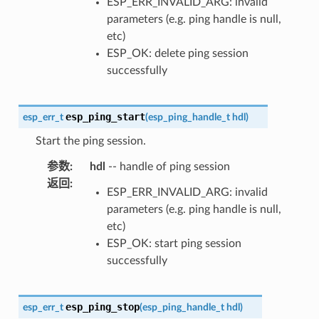
ESP_ERR_INVALID_ARG: invalid
parameters (e.g. ping handle is null,
etc)
ESP_OK: delete ping session
successfully
esp_ping_start
esp_err_t
(
esp_ping_handle_t
hdl
)
Start the ping session.
参数
:
hdl
-- handle of ping session
返回
:
ESP_ERR_INVALID_ARG: invalid
parameters (e.g. ping handle is null,
etc)
ESP_OK: start ping session
successfully
esp_ping_stop
esp_err_t
(
esp_ping_handle_t
hdl
)