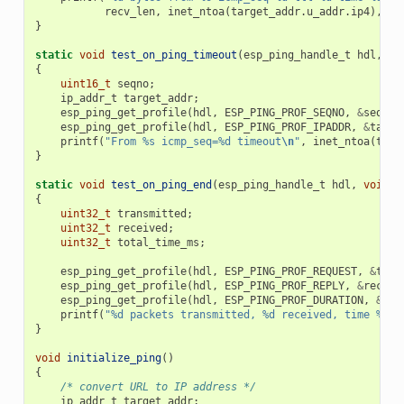
recv_len
,
inet_ntoa
(
target_addr
.
u_addr
.
ip4
),
se
}
static
void
test_on_ping_timeout
(
esp_ping_handle_t
hdl
,
vo
{
uint16_t
seqno
;
ip_addr_t
target_addr
;
esp_ping_get_profile
(
hdl
,
ESP_PING_PROF_SEQNO
,
&
seqno
,
esp_ping_get_profile
(
hdl
,
ESP_PING_PROF_IPADDR
,
&
targe
printf
(
"From %s icmp_seq=%d timeout
\n
"
,
inet_ntoa
(
targ
}
static
void
test_on_ping_end
(
esp_ping_handle_t
hdl
,
void
*
{
uint32_t
transmitted
;
uint32_t
received
;
uint32_t
total_time_ms
;
esp_ping_get_profile
(
hdl
,
ESP_PING_PROF_REQUEST
,
&
tran
esp_ping_get_profile
(
hdl
,
ESP_PING_PROF_REPLY
,
&
receiv
esp_ping_get_profile
(
hdl
,
ESP_PING_PROF_DURATION
,
&
tot
printf
(
"%d packets transmitted, %d received, time %dms
}
void
initialize_ping
()
{
/* convert URL to IP address */
ip_addr_t
target_addr
;