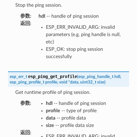
Stop the ping session.
参数
:
hdl
-- handle of ping session
返回
:
ESP_ERR_INVALID_ARG: invalid
parameters (e.g. ping handle is null,
etc)
ESP_OK: stop ping session
successfully
esp_ping_get_profile
esp_err_t
(
esp_ping_handle_t
hdl
,
esp_ping_profile_t
profile
,
void
*
data
,
uint32_t
size
)
Get runtime profile of ping session.
参数
:
hdl
-- handle of ping session
profile
-- type of profile
data
-- profile data
size
-- profile data size
返回
:
ESP_ERR_INVALID_ARG: invalid