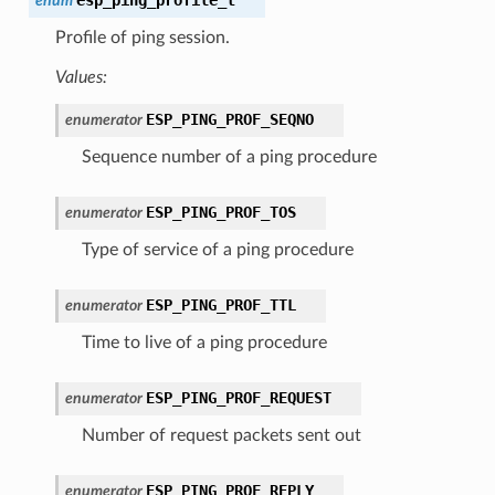
enum
Profile of ping session.
Values:
ESP_PING_PROF_SEQNO
enumerator
Sequence number of a ping procedure
ESP_PING_PROF_TOS
enumerator
Type of service of a ping procedure
ESP_PING_PROF_TTL
enumerator
Time to live of a ping procedure
ESP_PING_PROF_REQUEST
enumerator
Number of request packets sent out
ESP_PING_PROF_REPLY
enumerator