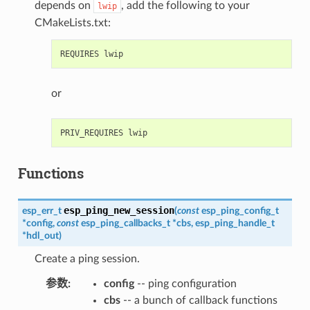
depends on
, add the following to your
lwip
CMakeLists.txt:
or
Functions
esp_ping_new_session
esp_err_t
(
const
esp_ping_config_t
*
config
,
const
esp_ping_callbacks_t
*
cbs
,
esp_ping_handle_t
*
hdl_out
)
Create a ping session.
参数
:
config
-- ping configuration
cbs
-- a bunch of callback functions