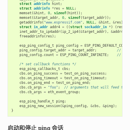
struct
addrinfo
hint
;
struct
addrinfo
*
res
=
NULL
;
memset
(
&
hint
,
0
,
sizeof
(
hint
));
memset
(
&
target_addr
,
0
,
sizeof
(
target_addr
));
getaddrinfo
(
"www.espressif.com"
,
NULL
,
&
hint
,
&
res
);
struct
in_addr
addr4
=
((
struct
sockaddr_in
*
)
(
res
->
a
inet_addr_to_ip4addr
(
ip_2_ip4
(
&
target_addr
),
&
addr4
);
freeaddrinfo
(
res
);
esp_ping_config_t
ping_config
=
ESP_PING_DEFAULT_CONFI
ping_config
.
target_addr
=
target_addr
;
// tar
ping_config
.
count
=
ESP_PING_COUNT_INFINITE
;
// pin
/* set callback functions */
esp_ping_callbacks_t
cbs
;
cbs
.
on_ping_success
=
test_on_ping_success
;
cbs
.
on_ping_timeout
=
test_on_ping_timeout
;
cbs
.
on_ping_end
=
test_on_ping_end
;
cbs
.
cb_args
=
"foo"
;
// arguments that will feed to a
cbs
.
cb_args
=
eth_event_group
;
esp_ping_handle_t
ping
;
esp_ping_new_session
(
&
ping_config
,
&
cbs
,
&
ping
);
}
启动和停止 ping 会话