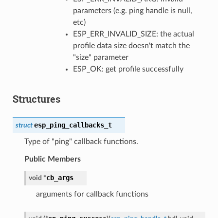
parameters (e.g. ping handle is null,
etc)
ESP_ERR_INVALID_SIZE: the actual
profile data size doesn't match the
"size" parameter
ESP_OK: get profile successfully
Structures
esp_ping_callbacks_t
struct
Type of "ping" callback functions.
Public Members
cb_args
void
*
arguments for callback functions