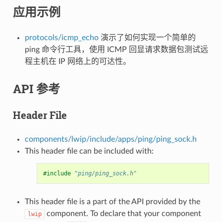
应用示例
protocols/icmp_echo
演示了如何实现一个简单的
ping 命令行工具，使用 ICMP 回显请求数据包测试远
程主机在 IP 网络上的可达性。
API 参考
Header File
components/lwip/include/apps/ping/ping_sock.h
This header file can be included with:
#include
"ping/ping_sock.h"
This header file is a part of the API provided by the
component. To declare that your component
lwip