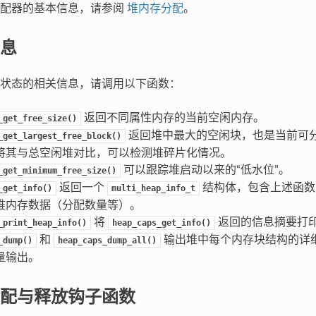
分配器的基本信息，请参阅
堆内存分配
。
息
状态的相关信息，请调用以下函数：
返回不同属性内存的当前空闲内存。
_get_free_size()
返回堆中最大的空闲块，也是当前可
_get_largest_free_block()
将其与总空闲堆对比，可以检测堆碎片化情况。
可以跟踪堆启动以来的“低水位”。
_get_minimum_free_size()
返回一个
结构体，包含上述函数
_get_info()
multi_heap_info_t
堆内存数据（分配数量等）。
将
返回的信息摘要打
_print_heap_info()
heap_caps_get_info()
和
输出堆中每个内存块结构的详
_dump()
heap_caps_dump_all()
量输出。
配与释放钩子函数