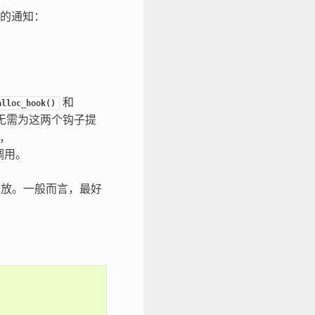
的通知：
和
alloc_hook()
无需为这两个钩子提
，
中调用。
释放。一般而言，最好