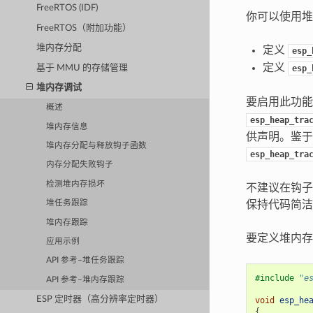
FreeRTOS (IDF)
你可以使用堆
FreeRTOS（附加功能）
堆内存分配
定义
esp_
定义
基于 MMU 的存储管理
esp_
堆内存调试
要启用此功
概述
esp_heap_tra
堆内存信息
供声明。鉴于
堆内存分配与释放钩子函数
esp_heap_tra
内存分配失败钩子
检测堆内存损坏
不建议在钩子
保持代码简洁
堆任务跟踪
堆内存跟踪
要定义堆内存
应用示例
API 参考–堆任务跟踪
#include
"e
API 参考–堆内存跟踪
ESP 定时器（高分辨率定时器）
void
esp_he
{