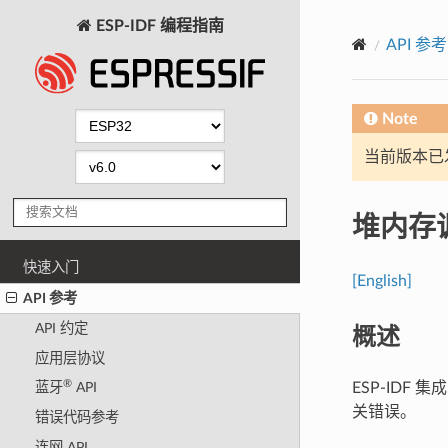
ESP-IDF 编程指南
API 参考
Note
当前版本已发布
堆内存
快速入门
[English]
API 参考
概述
API 约定
应用层协议
®
ESP-IDF 
蓝牙
API
关错误。
错误代码参考
连网 API