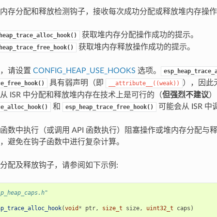
内存分配和释放检测钩子，接收每次成功分配或释放堆内存操作
获取堆内存分配操作成功的提示。
heap_trace_alloc_hook()
获取堆内存释放操作成功的提示。
heap_trace_free_hook()
能，请设置
CONFIG_HEAP_USE_HOOKS
选项。
esp_heap_trace_
具有弱声明（即
），因此
ce_free_hook()
__attribute__((weak))
从 ISR 中分配和释放堆内存在技术上是可行的（
但强烈不建议
）
和
可能会从 ISR 
ce_alloc_hook()
esp_heap_trace_free_hook()
函数中执行（或调用 API 函数执行）阻塞操作或堆内存分配与
，避免在钩子函数中进行复杂计算。
分配及释放钩子，请参阅如下示例:
sp_heap_caps.h"
ap_trace_alloc_hook
(
void
*
ptr
,
size_t
size
,
uint32_t
caps
)