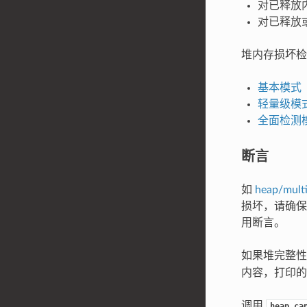
对已释放
对已释放
堆内存损坏检
基本模式（无
轻量级模
全面检测
断言
如
heap/mult
损坏，请确
用断言。
如果堆完整
内容，打印的
调用
heap_ca