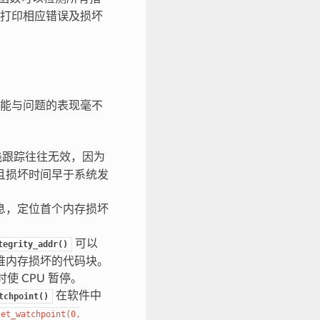
打印相应错误及损坏
能与问题的表现毫不
栈跟踪往往无效，因为
且损坏时间早于系统发
信息，定位首个内存损坏
可以
tegrity_addr()
堆内存损坏的代码块。
 CPU 暂停。
在软件中
tchpoint()
set_watchpoint(0,