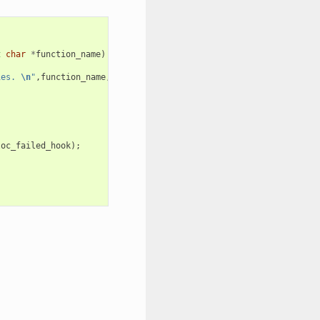
t
char
*
function_name
)
ies. 
\n
"
,
function_name
,
requested_size
,
caps
);
loc_failed_hook
);