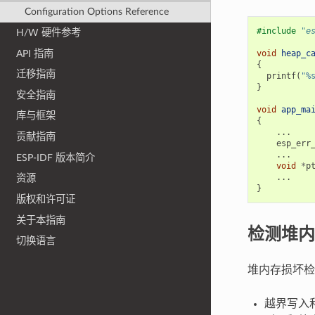
Configuration Options Reference
#include
"e
H/W 硬件参考
API 指南
void
heap_c
{
迁移指南
printf
(
"%
}
安全指南
void
app_ma
库与框架
{
...
贡献指南
esp_err
...
ESP-IDF 版本简介
void
*
p
...
资源
}
版权和许可证
关于本指南
检测堆内
切换语言
堆内存损坏检
越界写入