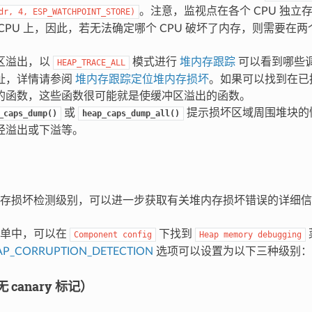
。注意，监视点在各个 CPU 独立
dr,
4,
ESP_WATCHPOINT_STORE)
CPU 上，因此，若无法确定哪个 CPU 破坏了内存，则需要在两个
区溢出，以
模式进行
堆内存跟踪
可以看到哪些
HEAP_TRACE_ALL
址，详情请参阅
堆内存跟踪定位堆内存损坏
。如果可以找到在已
的函数，这些函数很可能就是使缓冲区溢出的函数。
或
提示损坏区域周围堆块的
_caps_dump()
heap_caps_dump_all()
经溢出或下溢等。
存损坏检测级别，可以进一步获取有关堆内存损坏错误的详细信
菜单中，可以在
下找到
Component
config
Heap
memory
debugging
AP_CORRUPTION_DETECTION
选项可以设置为以下三种级别：
canary 标记）