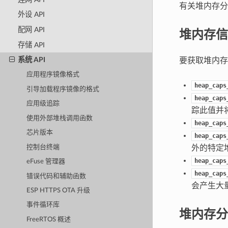
有关堆内存
外设 API
堆内存信
配网 API
存储 API
系统 API
要获取堆内存
应用程序镜像格式
heap_caps
引导加载程序镜像的格式
heap_caps
应用级追踪
踪此值并
使用外部堆栈调用函数
heap_caps
芯片版本
heap_caps
控制台终端
外的特定
heap_caps
eFuse 管理器
heap_caps
错误代码和辅助函数
会产生大
ESP HTTPS OTA 升级
事件循环库
堆内存分
FreeRTOS 概述