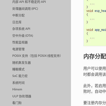
内部 API 和不稳定的 API
...
}
处理器间调用 (IPC)
void
esp_he
{
中断分配
...
}
日志库
杂项系统 API
void
app_ma
{
空中升级 (OTA)
...
}
性能监视器
电源管理
内存分配
POSIX 支持（包括 POSIX 线程支持）
随机数发生器
用户可以使
睡眠模式
时都会调用该
SoC 能力宏
系统时间
此外，若启
Himem
败时，自动中
ULP 协处理器
要注册内存分
看门狗