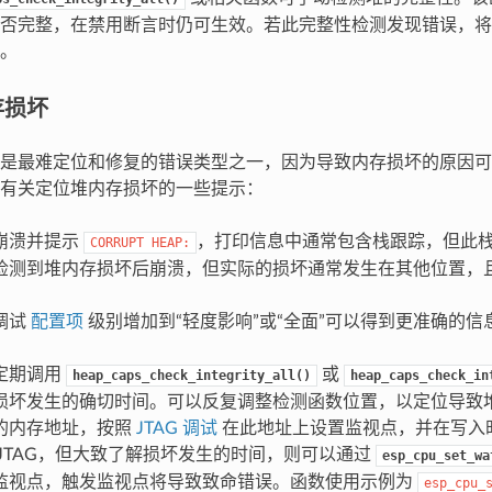
否完整，在禁用断言时仍可生效。若此完整性检测发现错误，将
。
存损坏
是最难定位和修复的错误类型之一，因为导致内存损坏的原因可
有关定位堆内存损坏的一些提示：
崩溃并提示
，打印信息中通常包含栈跟踪，但此
CORRUPT
HEAP:
检测到堆内存损坏后崩溃，但实际的损坏通常发生在其他位置，
。
调试
配置项
级别增加到“轻度影响”或“全面”可以得到更准确的
定期调用
或
heap_caps_check_integrity_all()
heap_caps_check_in
损坏发生的确切时间。可以反复调整检测函数位置，以定位导致
的内存地址，按照
JTAG 调试
在此地址上设置监视点，并在写入时使
 JTAG，但大致了解损坏发生的时间，则可以通过
esp_cpu_set_wa
监视点，触发监视点将导致致命错误。函数使用示例为
esp_cpu_