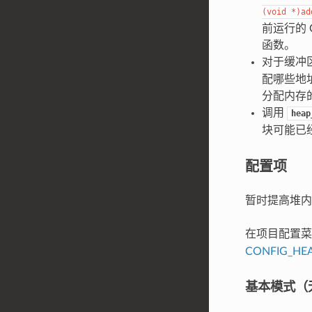
(void
*)ad
前运行的 
函数。
对于缓冲
配哪些地
分配内存
调用
heap
块可能已
配置项
暂时提高堆内
在项目配置
CONFIG_HE
基本模式（无 