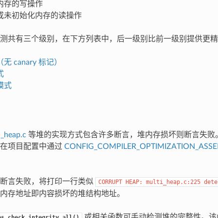
内存的写操作
或未初始化内存的读操作
测共有三个级别，在下方列表中，后一级别比前一级别提供更精
 canary 标记）
式
模式
i_heap.c
等堆的实现方式包含许多断言，堆内存损坏则断言失败
保在项目配置中通过
CONFIG_COMPILER_OPTIMIZATION_ASSE
性断言失败，将打印一行类似
CORRUPT
HEAP:
multi_heap.c:225
dete
内存地址即内容损坏的堆结构地址。
或相关函数可手动检测堆的完整性。该
ps_check_integrity_all()