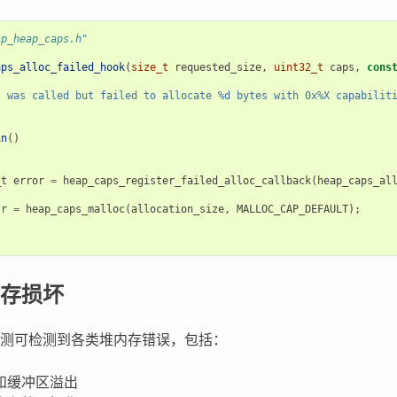
sp_heap_caps.h"
aps_alloc_failed_hook
(
size_t
requested_size
,
uint32_t
caps
,
cons
s was called but failed to allocate %d bytes with 0x%X capabilit
in
()
_t
error
=
heap_caps_register_failed_alloc_callback
(
heap_caps_al
tr
=
heap_caps_malloc
(
allocation_size
,
MALLOC_CAP_DEFAULT
);
存损坏
测可检测到各类堆内存错误，包括：
和缓冲区溢出