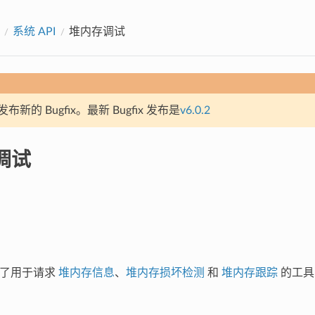
系统 API
堆内存调试
新的 Bugfix。最新 Bugfix 发布是
v6.0.2
调试
集成了用于请求
堆内存信息
、
堆内存损坏检测
和
堆内存跟踪
的工具