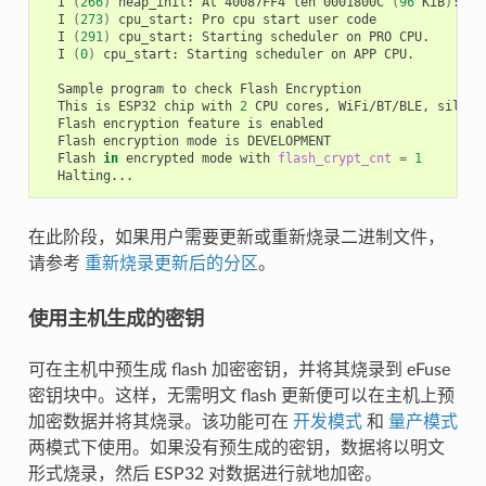
I
(
266
)
heap_init:
At
40087FF4
len
0001800C
(
96
KiB
)
:
I
(
273
)
cpu_start:
Pro
cpu
start
user
I
(
291
)
cpu_start:
Starting
scheduler
on
PRO
I
(
0
)
cpu_start:
Starting
scheduler
on
APP
CPU.

Sample
program
to
check
Flash
This
is
ESP32
chip
with
2
CPU
cores,
WiFi/BT/BLE,
silico
Flash
encryption
feature
is
Flash
encryption
mode
is
Flash
in
encrypted
mode
with
flash_crypt_cnt
=
1
在此阶段，如果用户需要更新或重新烧录二进制文件，
请参考
重新烧录更新后的分区
。
使用主机生成的密钥
可在主机中预生成 flash 加密密钥，并将其烧录到 eFuse
密钥块中。这样，无需明文 flash 更新便可以在主机上预
加密数据并将其烧录。该功能可在
开发模式
和
量产模式
两模式下使用。如果没有预生成的密钥，数据将以明文
形式烧录，然后 ESP32 对数据进行就地加密。