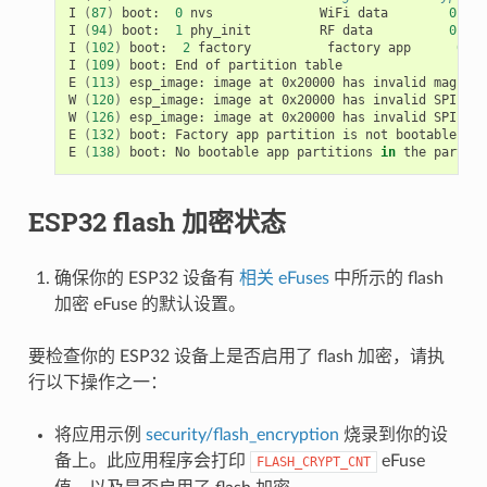
I
(
87
)
boot:
0
nvs
WiFi
data
01
02
I
(
94
)
boot:
1
phy_init
RF
data
01
01
I
(
102
)
boot:
2
factory
factory
app
00
0
I
(
109
)
boot:
End
of
partition
table

E
(
113
)
esp_image:
image
at
0x20000
has
invalid
magic
b
W
(
120
)
esp_image:
image
at
0x20000
has
invalid
SPI
mod
W
(
126
)
esp_image:
image
at
0x20000
has
invalid
SPI
siz
E
(
132
)
boot:
Factory
app
partition
is
not
bootable

E
(
138
)
boot:
No
bootable
app
partitions
in
the
partiti
ESP32 flash 加密状态
确保你的 ESP32 设备有
相关 eFuses
中所示的 flash
加密 eFuse 的默认设置。
要检查你的 ESP32 设备上是否启用了 flash 加密，请执
行以下操作之一：
将应用示例
security/flash_encryption
烧录到你的设
备上。此应用程序会打印
eFuse
FLASH_CRYPT_CNT