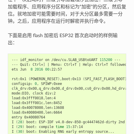
加载程序、应用程序分区和标记为“加密”的分区，然后复
位。就地加密可能需要时间，对于大分区最多需要一分
钟。之后，应用程序在运行时解密并执行命令。
下面是启用 flash 加密后 ESP32 首次启动时的样例输
出：
---
idf_monitor
on
/dev/cu.SLAB_USBtoUART
115200
---

---
Quit:
Ctrl+
]
|
Menu:
Ctrl+T
|
Help:
Ctrl+T
followed
by
ets
Jun
8
2016
00
:22:57

rst:0x1
(
POWERON_RESET
)
,boot:0x13
(
SPI_FAST_FLASH_BOOT
)
configsip:
0
,
SPIWP:0xee

clk_drv:0x00,q_drv:0x00,d_drv:0x00,cs0_drv:0x00,hd_drv:0x00
mode:DIO,
clock
div:2

load:0x3fff0018,len:4

load:0x3fff001c,len:8452

load:0x40078000,len:13608

load:0x40080400,len:6664

entry
0x40080764

I
(
28
)
boot:
ESP-IDF
v4.0-dev-850-gc4447462d-dirty
2nd
sta
I
(
29
)
boot:
compile
time
15
:37:14

I
(
30
)
boot:
Enabling
RNG
early
entropy
source...
