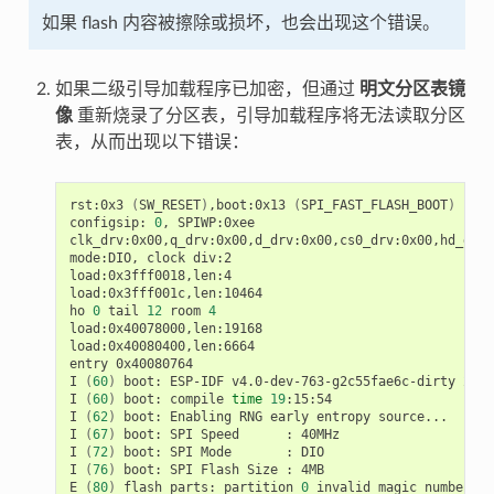
如果 flash 内容被擦除或损坏，也会出现这个错误。
如果二级引导加载程序已加密，但通过
明文分区表镜
像
重新烧录了分区表，引导加载程序将无法读取分区
表，从而出现以下错误：
rst:0x3
(
SW_RESET
)
,boot:0x13
(
SPI_FAST_FLASH_BOOT
)
configsip:
0
,
SPIWP:0xee

clk_drv:0x00,q_drv:0x00,d_drv:0x00,cs0_drv:0x00,hd_drv:
mode:DIO,
clock
div:2

load:0x3fff0018,len:4

load:0x3fff001c,len:10464

ho
0
tail
12
room
4
load:0x40078000,len:19168

load:0x40080400,len:6664

entry
0x40080764

I
(
60
)
boot:
ESP-IDF
v4.0-dev-763-g2c55fae6c-dirty
2nd
I
(
60
)
boot:
compile
time
19
:15:54

I
(
62
)
boot:
Enabling
RNG
early
entropy
source...

I
(
67
)
boot:
SPI
Speed
:
40MHz

I
(
72
)
boot:
SPI
Mode
:
DIO

I
(
76
)
boot:
SPI
Flash
Size
:
4MB

E
(
80
)
flash_parts:
partition
0
invalid
magic
number
0x