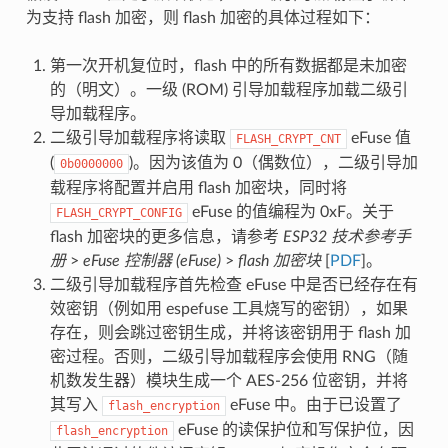
为支持 flash 加密，则 flash 加密的具体过程如下：
第一次开机复位时，flash 中的所有数据都是未加密
的（明文）。一级 (ROM) 引导加载程序加载二级引
导加载程序。
二级引导加载程序将读取
eFuse 值
FLASH_CRYPT_CNT
(
)。因为该值为 0（偶数位），二级引导加
0b0000000
载程序将配置并启用 flash 加密块，同时将
eFuse 的值编程为 0xF。关于
FLASH_CRYPT_CONFIG
flash 加密块的更多信息，请参考
ESP32 技术参考手
册
>
eFuse 控制器 (eFuse)
>
flash 加密块
[
PDF
]。
二级引导加载程序首先检查 eFuse 中是否已经存在有
效密钥（例如用 espefuse 工具烧写的密钥），如果
存在，则会跳过密钥生成，并将该密钥用于 flash 加
密过程。否则，二级引导加载程序会使用 RNG（随
机数发生器）模块生成一个 AES-256 位密钥，并将
其写入
eFuse 中。由于已设置了
flash_encryption
eFuse 的读保护位和写保护位，因
flash_encryption