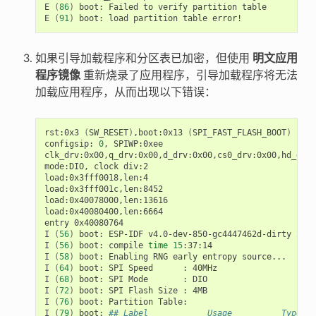
E
(
86
)
boot:
Failed
to
verify
partition
table

E
(
91
)
boot:
load
partition
table
如果引导加载程序和分区表已加密，但使用
明文应用
程序镜像
重新烧录了应用程序，引导加载程序将无法
加载应用程序，从而出现以下错误：
rst:0x3
(
SW_RESET
)
,boot:0x13
(
SPI_FAST_FLASH_BOOT
)
configsip:
0
,
SPIWP:0xee

clk_drv:0x00,q_drv:0x00,d_drv:0x00,cs0_drv:0x00,hd_drv:
mode:DIO,
clock
div:2

load:0x3fff0018,len:4

load:0x3fff001c,len:8452

load:0x40078000,len:13616

load:0x40080400,len:6664

entry
0x40080764

I
(
56
)
boot:
ESP-IDF
v4.0-dev-850-gc4447462d-dirty
2nd
I
(
56
)
boot:
compile
time
15
:37:14

I
(
58
)
boot:
Enabling
RNG
early
entropy
source...

I
(
64
)
boot:
SPI
Speed
:
40MHz

I
(
68
)
boot:
SPI
Mode
:
DIO

I
(
72
)
boot:
SPI
Flash
Size
:
4MB

I
(
76
)
boot:
Partition
Table:

I
(
79
)
boot:
## Label            Usage          Type ST