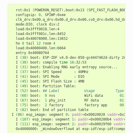
rst:0x1
(
POWERON_RESET
)
,boot:0x13
(
SPI_FAST_FLASH_BOOT
)
configsip:
0
,
mode:DIO,
clock
ho
0
tail
12
room
4
entry
I
(
30
)
boot:
ESP-IDF
v4.0-dev-850-gc4447462d-dirty
2nd
s
I
(
30
)
boot:
compile
time
16
I
(
31
)
boot:
Enabling
RNG
early
entropy
I
(
37
)
boot:
SPI
Speed
:
I
(
41
)
boot:
SPI
Mode
:
I
(
45
)
boot:
SPI
Flash
Size
:
I
(
49
)
boot:
Partition
I
(
52
)
boot:
## Label            Usage          Type ST 
I
(
60
)
boot:
0
nvs
WiFi
data
01
02
I
(
67
)
boot:
1
phy_init
RF
data
01
01
I
(
75
)
boot:
2
factory
factory
app
00
00
I
(
82
)
boot:
End
of
partition
table

I
(
86
)
esp_image:
segment
0
:
paddr
=
0x00020020
vaddr
=
0x3f40
I
(
107
)
esp_image:
segment
1
:
paddr
=
0x000280b4
vaddr
=
0x3
I
(
111
)
esp_image:
segment
2
:
paddr
=
0x00029f60
vaddr
=
0x4
0x40080000:
_WindowOverflow4
at
esp-idf/esp-idf/componen