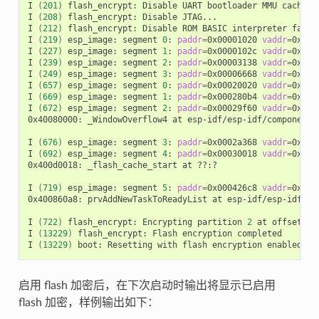
I
(
201
)
flash_encrypt:
Disable
UART
bootloader
MMU
cache...
I
(
208
)
flash_encrypt:
Disable
JTAG...

I
(
212
)
flash_encrypt:
Disable
ROM
BASIC
interpreter
fallb
I
(
219
)
esp_image:
segment
0
:
paddr
=
0x00001020
vaddr
=
0x3ff
I
(
227
)
esp_image:
segment
1
:
paddr
=
0x0000102c
vaddr
=
0x3ff
I
(
239
)
esp_image:
segment
2
:
paddr
=
0x00003138
vaddr
=
0x400
I
(
249
)
esp_image:
segment
3
:
paddr
=
0x00006668
vaddr
=
0x400
I
(
657
)
esp_image:
segment
0
:
paddr
=
0x00020020
vaddr
=
0x3f4
I
(
669
)
esp_image:
segment
1
:
paddr
=
0x000280b4
vaddr
=
0x3ff
I
(
672
)
esp_image:
segment
2
:
paddr
=
0x00029f60
vaddr
=
0x400
0x40080000:
_WindowOverflow4
at
esp-idf/esp-idf/components
I
(
676
)
esp_image:
segment
3
:
paddr
=
0x0002a368
vaddr
=
0x400
I
(
692
)
esp_image:
segment
4
:
paddr
=
0x00030018
vaddr
=
0x400
0x400d0018:
_flash_cache_start
at
??:?

I
(
719
)
esp_image:
segment
5
:
paddr
=
0x000426c8
vaddr
=
0x400
0x400860a8:
prvAddNewTaskToReadyList
at
esp-idf/esp-idf/co
I
(
722
)
flash_encrypt:
Encrypting
partition
2
at
offset
0x
I
(
13229
)
flash_encrypt:
Flash
encryption
completed

I
(
13229
)
boot:
Resetting
with
flash
encryption
启用 flash 加密后，在下次启动时输出将显示已启用
flash 加密，样例输出如下：