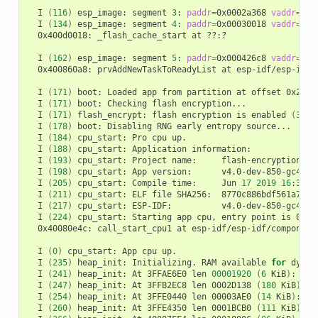
I
(
116
)
esp_image:
segment
3
:
paddr
=
0x0002a368
vaddr
=
0x4
I
(
134
)
esp_image:
segment
4
:
paddr
=
0x00030018
vaddr
=
0x4
0x400d0018:
_flash_cache_start
at
??:?

I
(
162
)
esp_image:
segment
5
:
paddr
=
0x000426c8
vaddr
=
0x4
0x400860a8:
prvAddNewTaskToReadyList
at
esp-idf/esp-idf/
I
(
171
)
boot:
Loaded
app
from
partition
at
offset
I
(
171
)
boot:
Checking
flash
I
(
171
)
flash_encrypt:
flash
encryption
is
enabled
(
3
pl
I
(
178
)
boot:
Disabling
RNG
early
entropy
I
(
184
)
cpu_start:
Pro
cpu
I
(
188
)
cpu_start:
Application
I
(
193
)
cpu_start:
Project
name:
I
(
198
)
cpu_start:
App
version:
I
(
205
)
cpu_start:
Compile
time:
Jun
17
2019
16
I
(
211
)
cpu_start:
ELF
file
SHA256:
I
(
217
)
cpu_start:
ESP-IDF:
I
(
224
)
cpu_start:
Starting
app
cpu,
entry
point
is
0x40080e4c:
call_start_cpu1
at
esp-idf/esp-idf/component
I
(
0
)
cpu_start:
App
cpu
I
(
235
)
heap_init:
Initializing.
RAM
available
for
dynam
I
(
241
)
heap_init:
At
3FFAE6E0
len
00001920
(
6
KiB
)
:
I
(
247
)
heap_init:
At
3FFB2EC8
len
0002D138
(
180
KiB
)
:
I
(
254
)
heap_init:
At
3FFE0440
len
00003AE0
(
14
KiB
)
:
I
(
260
)
heap_init:
At
3FFE4350
len
0001BCB0
(
111
KiB
)
: