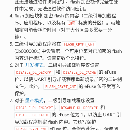
此无法通过软件访问密钥。flash 加密操作完全在硬
件中完成，无法通过软件访问密钥。
flash 加密块将加密 flash 的内容（二级引导加载程
序、应用程序、以及标有
标志的分区）。就地
加密
加密可能会耗些时间（对于大分区最多需要一分
钟）。
二级引导加载程序将在
FLASH_CRYPT_CNT
(0b0000001) 中设置第一个可用位来对已加密的 flash
内容进行标记。设置奇数个比特位。
对于
开发模式
，二级引导加载程序仅设置
和
的 eFuse
DISABLE_DL_DECRYPT
DISABLE_DL_CACHE
位，以便 UART 引导加载程序重新烧录加密的二进制
文件。此外，
的 eFuse 位不受写入
FLASH_CRYPT_CNT
保护。
对于
量产模式
，二级引导加载程序设置
、
和
DISABLE_DL_ENCRYPT
DISABLE_DL_DECRYPT
的 eFuse 位为 1，以防止 UART 引
DISABLE_DL_CACHE
导加载程序解密 flash 内容。它还写保护
eFuse 位。要修改此行为，请参阅
FLASH_CRYPT_CNT