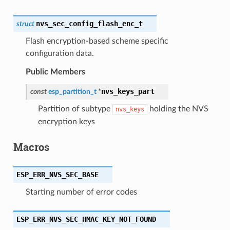
nvs_sec_config_flash_enc_t
struct
Flash encryption-based scheme specific
configuration data.
Public Members
nvs_keys_part
const
esp_partition_t
*
Partition of subtype
holding the NVS
nvs_keys
encryption keys
Macros
ESP_ERR_NVS_SEC_BASE
Starting number of error codes
ESP_ERR_NVS_SEC_HMAC_KEY_NOT_FOUND