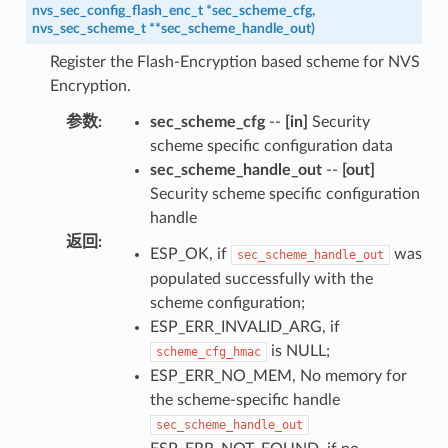
nvs_sec_config_flash_enc_t
*
sec_scheme_cfg
,
nvs_sec_scheme_t
*
*
sec_scheme_handle_out
)
Register the Flash-Encryption based scheme for NVS
Encryption.
参数
:
sec_scheme_cfg
--
[in]
Security
scheme specific configuration data
sec_scheme_handle_out
--
[out]
Security scheme specific configuration
handle
返回
:
ESP_OK, if
was
sec_scheme_handle_out
populated successfully with the
scheme configuration;
ESP_ERR_INVALID_ARG, if
is NULL;
scheme_cfg_hmac
ESP_ERR_NO_MEM, No memory for
the scheme-specific handle
sec_scheme_handle_out