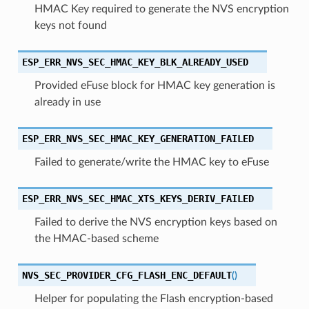
HMAC Key required to generate the NVS encryption
keys not found
ESP_ERR_NVS_SEC_HMAC_KEY_BLK_ALREADY_USED
Provided eFuse block for HMAC key generation is
already in use
ESP_ERR_NVS_SEC_HMAC_KEY_GENERATION_FAILED
Failed to generate/write the HMAC key to eFuse
ESP_ERR_NVS_SEC_HMAC_XTS_KEYS_DERIV_FAILED
Failed to derive the NVS encryption keys based on
the HMAC-based scheme
NVS_SEC_PROVIDER_CFG_FLASH_ENC_DEFAULT
(
)
Helper for populating the Flash encryption-based