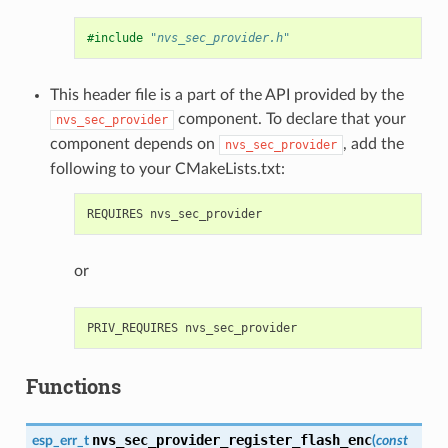
#include
"nvs_sec_provider.h"
This header file is a part of the API provided by the
component. To declare that your
nvs_sec_provider
component depends on
, add the
nvs_sec_provider
following to your CMakeLists.txt:
or
Functions
nvs_sec_provider_register_flash_enc
esp_err_t
(
const