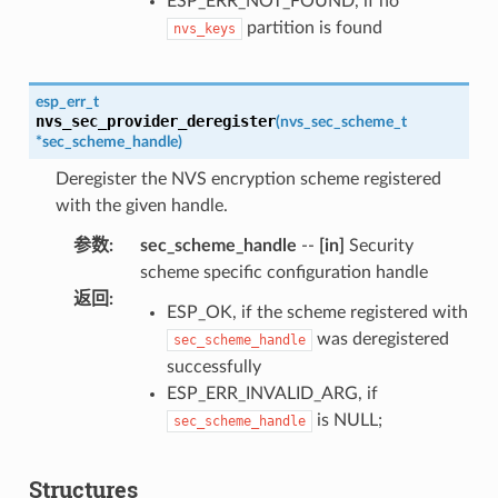
ESP_ERR_NOT_FOUND, if no
partition is found
nvs_keys
esp_err_t
nvs_sec_provider_deregister
(
nvs_sec_scheme_t
*
sec_scheme_handle
)
Deregister the NVS encryption scheme registered
with the given handle.
参数
:
sec_scheme_handle
--
[in]
Security
scheme specific configuration handle
返回
:
ESP_OK, if the scheme registered with
was deregistered
sec_scheme_handle
successfully
ESP_ERR_INVALID_ARG, if
is NULL;
sec_scheme_handle
Structures