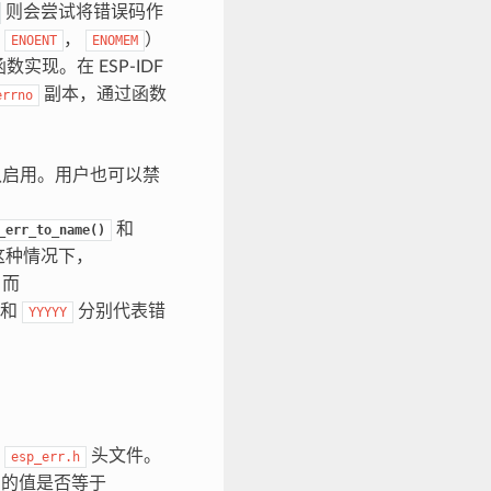
则会尝试将错误码作
如
，
）
ENOENT
ENOMEM
数实现。在 ESP-IDF
副本，通过函数
errno
默认启用。用户也可以禁
和
_err_to_name()
这种情况下，
，而
和
分别代表错
YYYYY
考
头文件。
esp_err.h
的值是否等于