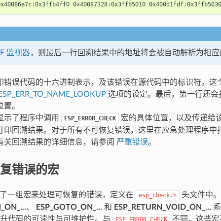
DF 监视器
，则最后一行回溯结果中的地址将会被自动解析为相应
印错误代码的十六进制表示，及该错误在源代码中的标识符。这
ESP_ERR_TO_NAME_LOOKUP
选项的设定。最后，第一行还会
位置。
显示了程序中调用
宏的具体位置，以及传递给
ESP_ERROR_CHECK
打印回溯结果。对于所有不可恢复错误，这里在应急处理程序中
有关回溯结果的详细信息，请参阅
严重错误
。
复错误的宏
 提供了一组宏来处理可恢复的错误，定义在
头文件中。
esp_check.h
_ON_...
、
ESP_GOTO_ON_...
和
ESP_RETURN_VOID_ON_...
系
提升代码的可读性与可维护性。与
不同，这些宏
ESP_ERROR_CHECK