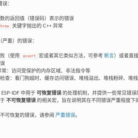
错误：
数的返回值（错误码）表示的错误
关键字抛出的 C++ 异常
throw
（严重）的错误：
失败（使用
宏或者其它类似方法，可参考
断言
）或者直
assert
误
 异常：访问受保护的内存区域、非法指令等
检查：看门狗超时、缓存访问错误、堆栈溢出、堆栈粉碎、堆栈
SP-IDF 中用于
可恢复错误
的处理机制，并提供一些常见错误
用于
不可恢复错误
的相关宏，旨在说明其在不同错误严重程度下
理不可恢复的错误，请参阅
严重错误
。