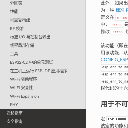
此外，如果
分区表
为一种
标准 
性能
定义在
errno
可重复构建
中，
是
errno
RF 校准
修改
errno
标准 I/O 与控制台输出
线程局部存储
该功能（即
用该功能，从
工具
CONFIG_ES
ESP32-C2 中的单元测试
esp_err_to_n
在主机上运行 ESP-IDF 应用程序
esp_err_to_n
Wi-Fi 驱动程序
esp_err_to_n
Wi-Fi 安全性
误代码的十六
Wi-Fi Expansion
用于不可
PHY
迁移指南
宏
ESP_ERROR_
安全指南
该宏的功能