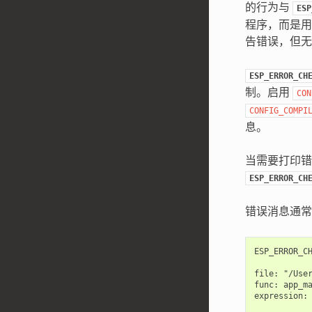
的行为与
ESP
程序，而是用
告错误，但无
ESP_ERROR_CH
制。启用
CON
CONFIG_COMPI
息。
当需要打印错
ESP_ERROR_CH
错误消息通常
ESP_ERROR_CH
file: "/User
func: app_ma
expression: 