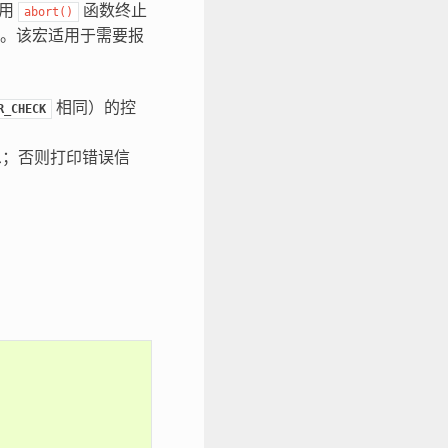
调用
函数终止
abort()
。该宏适用于需要报
相同）的控
R_CHECK
息；否则打印错误信