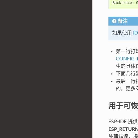
备注
如果使用
I
第一行打
CONFIG_
生的具体
下面几行
最后一行
的。更多
用于可恢
ESP-IDF
ESP_RETURN
处理错误，