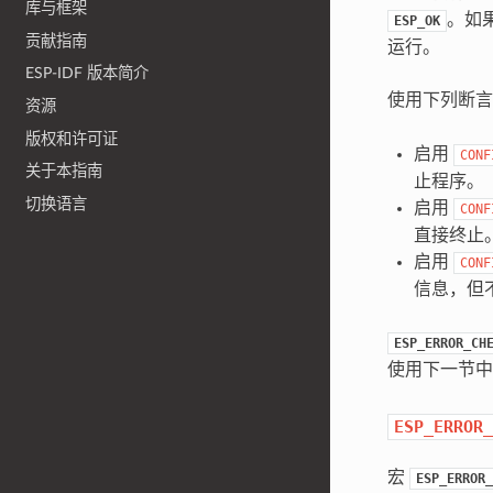
库与框架
。如
ESP_OK
贡献指南
运行。
ESP-IDF 版本简介
使用下列断
资源
版权和许可证
启用
CONF
关于本指南
止程序。
切换语言
启用
CONF
直接终止
启用
CONF
信息，但
ESP_ERROR_CH
使用下一节中
ESP_ERROR_
宏
ESP_ERROR_