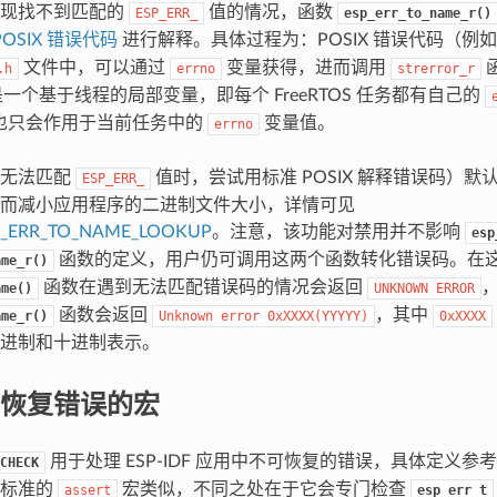
出现找不到匹配的
值的情况，函数
ESP_ERR_
esp_err_to_name_r()
POSIX 错误代码
进行解释。具体过程为：POSIX 错误代码（例
文件中，可以通过
变量获得，进而调用
函
.h
errno
strerror_r
一个基于线程的局部变量，即每个 FreeRTOS 任务都有自己的
也只会作用于当前任务中的
变量值。
errno
在无法匹配
值时，尝试用标准 POSIX 解释错误码）
ESP_ERR_
而减小应用程序的二进制文件大小，详情可见
P_ERR_TO_NAME_LOOKUP
。注意，该功能对禁用并不影响
esp
函数的定义，用户仍可调用这两个函数转化错误码。在
ame_r()
函数在遇到无法匹配错误码的情况会返回
ame()
UNKNOWN
ERROR
函数会返回
，其中
ame_r()
Unknown
error
0xXXXX(YYYYY)
0xXXXX
进制和十进制表示。
恢复错误的宏
用于处理 ESP-IDF 应用中不可恢复的错误，具体定义参
CHECK
和标准的
宏类似，不同之处在于它会专门检查
assert
esp_err_t