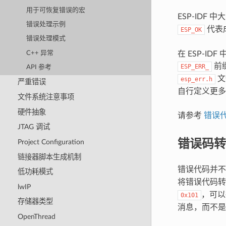
用于可恢复错误的宏
ESP-IDF
错误处理示例
代表
ESP_OK
错误处理模式
在 ESP-
C++ 异常
前
ESP_ERR_
API 参考
文
esp_err.h
严重错误
自行定义更多
文件系统注意事项
硬件抽象
请参考
错误
JTAG 调试
错误码转
Project Configuration
链接器脚本生成机制
错误代码并不直
低功耗模式
将错误代码
lwIP
，可以
0x101
存储器类型
消息，而不是
OpenThread