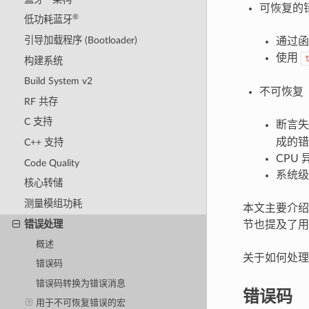
可恢复的
®
低功耗蓝牙
引导加载程序 (Bootloader)
通过函
使用
构建系统
Build System v2
不可恢复
RF 共存
C 支持
断言
成的错
C++ 支持
CPU
Code Quality
系统级
核心转储
测量模组功耗
本文主要介绍 E
错误处理
节也提及了
概述
关于如何处
错误码
错误码转换为错误消息
错误码
用于不可恢复错误的宏