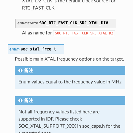
XTAL_D2_CLK is the default clock source for
RTC_FAST_CLK
SOC_RTC_FAST_CLK_SRC_XTAL_DIV
enumerator
Alias name for
SOC_RTC_FAST_CLK_SRC_XTAL_D2
soc_xtal_freq_t
enum
Possible main XTAL frequency options on the target.
备注
Enum values equal to the frequency value in MHz
备注
Not all frequency values listed here are
supported in IDF. Please check
SOC_XTAL_SUPPORT_XXX in soc_caps.h for the