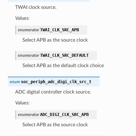
TWAI clock source.
Values:
TWAI_CLK_SRC_APB
enumerator
Select APB as the source clock
TWAI_CLK_SRC_DEFAULT
enumerator
Select APB as the default clock choice
soc_periph_adc_digi_clk_src_t
enum
ADC digital controller clock source.
Values:
ADC_DIGI_CLK_SRC_APB
enumerator
Select APB as the source clock