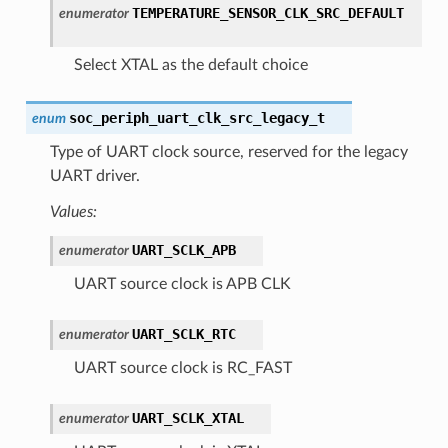
TEMPERATURE_SENSOR_CLK_SRC_DEFAULT
enumerator
Select XTAL as the default choice
soc_periph_uart_clk_src_legacy_t
enum
Type of UART clock source, reserved for the legacy
UART driver.
Values:
UART_SCLK_APB
enumerator
UART source clock is APB CLK
UART_SCLK_RTC
enumerator
UART source clock is RC_FAST
UART_SCLK_XTAL
enumerator