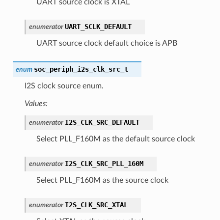
UART source clock is XTAL
UART_SCLK_DEFAULT
enumerator
UART source clock default choice is APB
soc_periph_i2s_clk_src_t
enum
I2S clock source enum.
Values:
I2S_CLK_SRC_DEFAULT
enumerator
Select PLL_F160M as the default source clock
I2S_CLK_SRC_PLL_160M
enumerator
Select PLL_F160M as the source clock
I2S_CLK_SRC_XTAL
enumerator