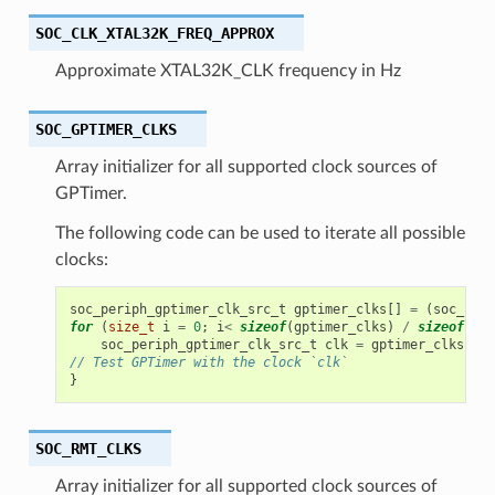
SOC_CLK_XTAL32K_FREQ_APPROX
Approximate XTAL32K_CLK frequency in Hz
SOC_GPTIMER_CLKS
Array initializer for all supported clock sources of
GPTimer.
The following code can be used to iterate all possible
clocks:
soc_periph_gptimer_clk_src_t
gptimer_clks
[]
=
(
soc_peri
for
(
size_t
i
=
0
;
i
<
sizeof
(
gptimer_clks
)
/
sizeof
(
gpt
soc_periph_gptimer_clk_src_t
clk
=
gptimer_clks
[
i
];
// Test GPTimer with the clock `clk`
}
SOC_RMT_CLKS
Array initializer for all supported clock sources of