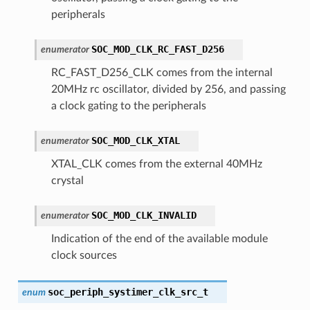
peripherals
SOC_MOD_CLK_RC_FAST_D256
enumerator
RC_FAST_D256_CLK comes from the internal
20MHz rc oscillator, divided by 256, and passing
a clock gating to the peripherals
SOC_MOD_CLK_XTAL
enumerator
XTAL_CLK comes from the external 40MHz
crystal
SOC_MOD_CLK_INVALID
enumerator
Indication of the end of the available module
clock sources
soc_periph_systimer_clk_src_t
enum