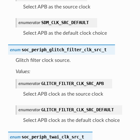
Select APB as the source clock
SDM_CLK_SRC_DEFAULT
enumerator
Select APB as the default clock choice
soc_periph_glitch_filter_clk_src_t
enum
Glitch filter clock source.
Values:
GLITCH_FILTER_CLK_SRC_APB
enumerator
Select APB clock as the source clock
GLITCH_FILTER_CLK_SRC_DEFAULT
enumerator
Select APB clock as the default clock choice
soc_periph_twai_clk_src_t
enum