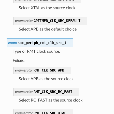
Select XTAL as the source clock
GPTIMER_CLK_SRC_DEFAULT
enumerator
Select APB as the default choice
soc_periph_rmt_clk_src_t
enum
Type of RMT clock source.
Values:
RMT_CLK_SRC_APB
enumerator
Select APB as the source clock
RMT_CLK_SRC_RC_FAST
enumerator
Select RC_FAST as the source clock
RMT_CLK_SRC_XTAL
enumerator