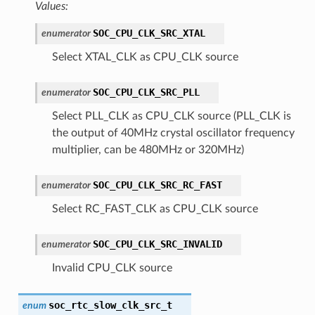
Values:
SOC_CPU_CLK_SRC_XTAL
enumerator
Select XTAL_CLK as CPU_CLK source
SOC_CPU_CLK_SRC_PLL
enumerator
Select PLL_CLK as CPU_CLK source (PLL_CLK is
the output of 40MHz crystal oscillator frequency
multiplier, can be 480MHz or 320MHz)
SOC_CPU_CLK_SRC_RC_FAST
enumerator
Select RC_FAST_CLK as CPU_CLK source
SOC_CPU_CLK_SRC_INVALID
enumerator
Invalid CPU_CLK source
soc_rtc_slow_clk_src_t
enum