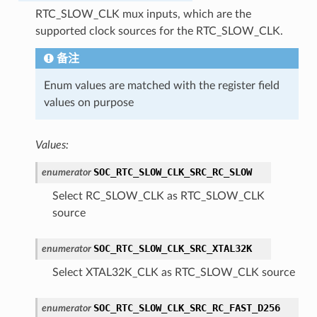
RTC_SLOW_CLK mux inputs, which are the
supported clock sources for the RTC_SLOW_CLK.
备注
Enum values are matched with the register field
values on purpose
Values:
SOC_RTC_SLOW_CLK_SRC_RC_SLOW
enumerator
Select RC_SLOW_CLK as RTC_SLOW_CLK
source
SOC_RTC_SLOW_CLK_SRC_XTAL32K
enumerator
Select XTAL32K_CLK as RTC_SLOW_CLK source
SOC_RTC_SLOW_CLK_SRC_RC_FAST_D256
enumerator