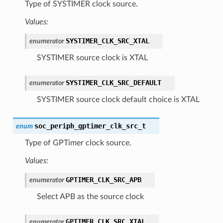
Type of SYSTIMER clock source.
Values:
SYSTIMER_CLK_SRC_XTAL
enumerator
SYSTIMER source clock is XTAL
SYSTIMER_CLK_SRC_DEFAULT
enumerator
SYSTIMER source clock default choice is XTAL
soc_periph_gptimer_clk_src_t
enum
Type of GPTimer clock source.
Values:
GPTIMER_CLK_SRC_APB
enumerator
Select APB as the source clock
GPTIMER_CLK_SRC_XTAL
enumerator