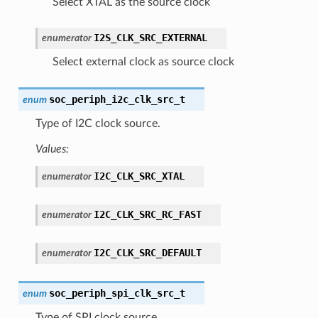
Select XTAL as the source clock
I2S_CLK_SRC_EXTERNAL
enumerator
Select external clock as source clock
soc_periph_i2c_clk_src_t
enum
Type of I2C clock source.
Values:
I2C_CLK_SRC_XTAL
enumerator
I2C_CLK_SRC_RC_FAST
enumerator
I2C_CLK_SRC_DEFAULT
enumerator
soc_periph_spi_clk_src_t
enum
Type of SPI clock source.