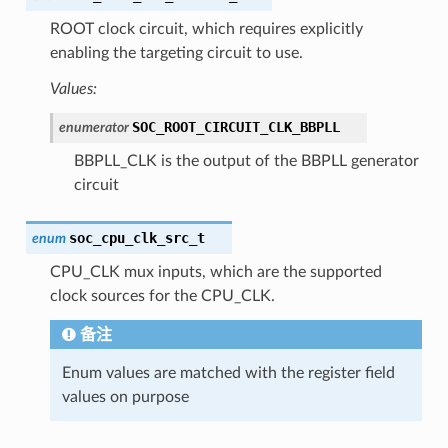
ROOT clock circuit, which requires explicitly
enabling the targeting circuit to use.
Values:
SOC_ROOT_CIRCUIT_CLK_BBPLL
enumerator
BBPLL_CLK is the output of the BBPLL generator
circuit
soc_cpu_clk_src_t
enum
CPU_CLK mux inputs, which are the supported
clock sources for the CPU_CLK.
备注
Enum values are matched with the register field
values on purpose