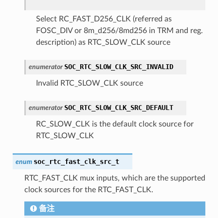
Select RC_FAST_D256_CLK (referred as
FOSC_DIV or 8m_d256/8md256 in TRM and reg.
description) as RTC_SLOW_CLK source
SOC_RTC_SLOW_CLK_SRC_INVALID
enumerator
Invalid RTC_SLOW_CLK source
SOC_RTC_SLOW_CLK_SRC_DEFAULT
enumerator
RC_SLOW_CLK is the default clock source for
RTC_SLOW_CLK
soc_rtc_fast_clk_src_t
enum
RTC_FAST_CLK mux inputs, which are the supported
clock sources for the RTC_FAST_CLK.
备注