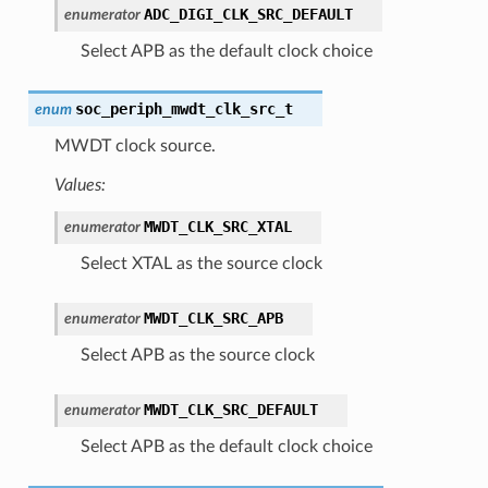
ADC_DIGI_CLK_SRC_DEFAULT
enumerator
Select APB as the default clock choice
soc_periph_mwdt_clk_src_t
enum
MWDT clock source.
Values:
MWDT_CLK_SRC_XTAL
enumerator
Select XTAL as the source clock
MWDT_CLK_SRC_APB
enumerator
Select APB as the source clock
MWDT_CLK_SRC_DEFAULT
enumerator
Select APB as the default clock choice