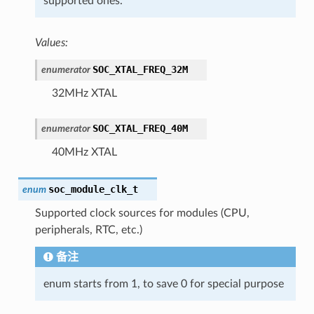
supported ones.
Values:
SOC_XTAL_FREQ_32M
enumerator
32MHz XTAL
SOC_XTAL_FREQ_40M
enumerator
40MHz XTAL
soc_module_clk_t
enum
Supported clock sources for modules (CPU,
peripherals, RTC, etc.)
备注
enum starts from 1, to save 0 for special purpose