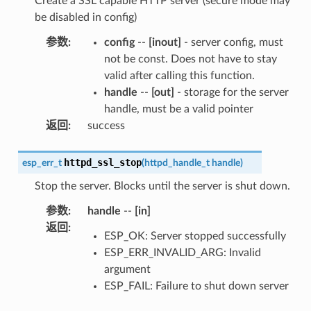
Create a SSL capable HTTP server (secure mode may
be disabled in config)
参数
:
config
--
[inout]
- server config, must
not be const. Does not have to stay
valid after calling this function.
handle
--
[out]
- storage for the server
handle, must be a valid pointer
返回
:
success
httpd_ssl_stop
esp_err_t
(
httpd_handle_t
handle
)
Stop the server. Blocks until the server is shut down.
参数
:
handle
--
[in]
返回
:
ESP_OK: Server stopped successfully
ESP_ERR_INVALID_ARG: Invalid
argument
ESP_FAIL: Failure to shut down server