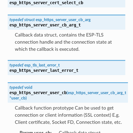
esp_https_server_cert_select_cb
typedef
struct
esp_https_server_user_cb_arg
esp_https_server_user_cb_arg_t
Callback data struct, contains the ESP-TLS
connection handle and the connection state at
which the callback is executed.
typedef
esp_tls_last_error_t
esp_https_server_last_error_t
typedef
void
esp_https_server_user_cb
(
esp_https_server_user_cb_arg_t
*
user_cb
)
Callback function prototype Can be used to get
connection or client information (SSL context) E.g.
Client certificate, Socket FD, Connection state, etc.
Param user_cb
:
Callback data struct