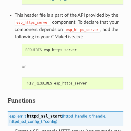
This header file is a part of the API provided by the
component. To declare that your
esp_https_server
component depends on
, add the
esp_https_server
following to your CMakeLists.txt:
or
Functions
httpd_ssl_start
esp_err_t
(
httpd_handle_t
*
handle
,
httpd_ssl_config_t
*
config
)