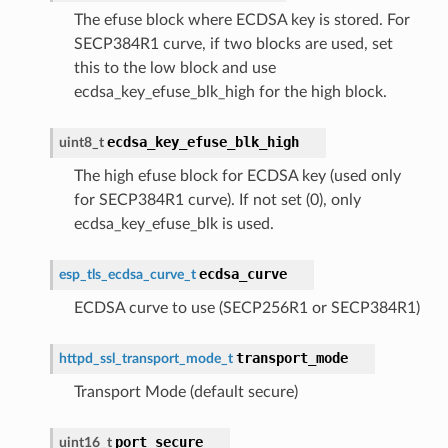
The efuse block where ECDSA key is stored. For
SECP384R1 curve, if two blocks are used, set
this to the low block and use
ecdsa_key_efuse_blk_high for the high block.
ecdsa_key_efuse_blk_high
uint8_t
The high efuse block for ECDSA key (used only
for SECP384R1 curve). If not set (0), only
ecdsa_key_efuse_blk is used.
ecdsa_curve
esp_tls_ecdsa_curve_t
ECDSA curve to use (SECP256R1 or SECP384R1)
transport_mode
httpd_ssl_transport_mode_t
Transport Mode (default secure)
port_secure
uint16_t