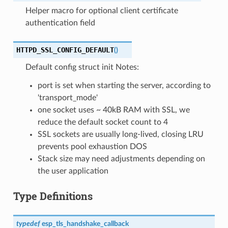
Helper macro for optional client certificate
authentication field
HTTPD_SSL_CONFIG_DEFAULT
(
)
Default config struct init Notes:
port is set when starting the server, according to
'transport_mode'
one socket uses ~ 40kB RAM with SSL, we
reduce the default socket count to 4
SSL sockets are usually long-lived, closing LRU
prevents pool exhaustion DOS
Stack size may need adjustments depending on
the user application
Type Definitions
typedef
esp_tls_handshake_callback