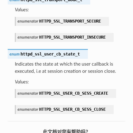
Values:
HTTPD_SSL_TRANSPORT_SECURE
enumerator
HTTPD_SSL_TRANSPORT_INSECURE
enumerator
httpd_ssl_user_cb_state_t
enum
Indicates the state at which the user callback is
executed, i.e at session creation or session close.
Values:
HTTPD_SSL_USER_CB_SESS_CREATE
enumerator
HTTPD_SSL_USER_CB_SESS_CLOSE
enumerator
此文档对您有帮助吗？