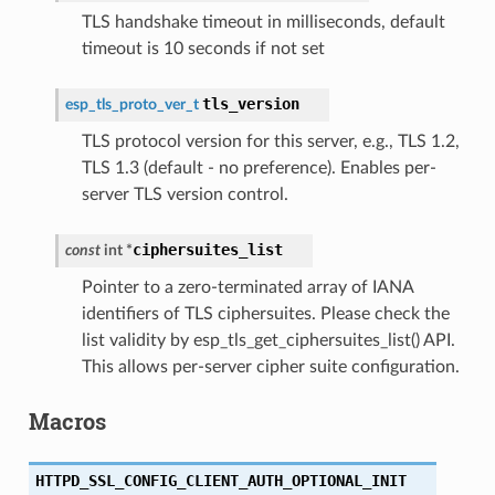
TLS handshake timeout in milliseconds, default
timeout is 10 seconds if not set
tls_version
esp_tls_proto_ver_t
TLS protocol version for this server, e.g., TLS 1.2,
TLS 1.3 (default - no preference). Enables per-
server TLS version control.
ciphersuites_list
const
int
*
Pointer to a zero-terminated array of IANA
identifiers of TLS ciphersuites. Please check the
list validity by esp_tls_get_ciphersuites_list() API.
This allows per-server cipher suite configuration.
Macros
HTTPD_SSL_CONFIG_CLIENT_AUTH_OPTIONAL_INIT