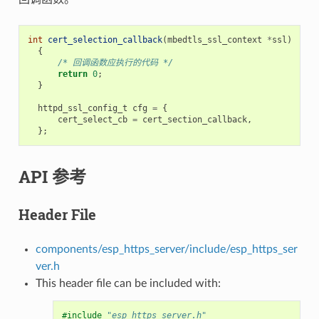
int
cert_selection_callback
(
mbedtls_ssl_context
*
ssl
)
{
/* 回调函数应执行的代码 */
return
0
;
}
httpd_ssl_config_t
cfg
=
{
cert_select_cb
=
cert_section_callback
,
};
API 参考
Header File
components/esp_https_server/include/esp_https_ser
ver.h
This header file can be included with:
#include
"esp_https_server.h"