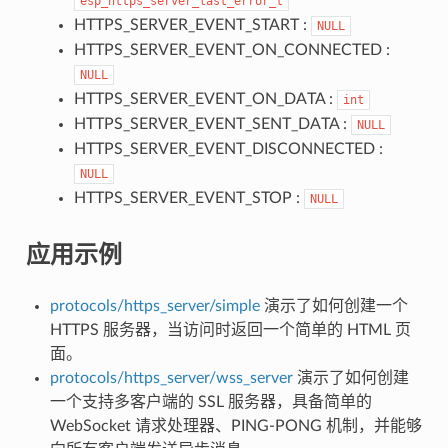
esp_https_server_last_error_t
HTTPS_SERVER_EVENT_START :
NULL
HTTPS_SERVER_EVENT_ON_CONNECTED :
NULL
HTTPS_SERVER_EVENT_ON_DATA :
int
HTTPS_SERVER_EVENT_SENT_DATA :
NULL
HTTPS_SERVER_EVENT_DISCONNECTED :
NULL
HTTPS_SERVER_EVENT_STOP :
NULL
应用示例
protocols/https_server/simple
演示了如何创建一个
HTTPS 服务器，当访问时返回一个简单的 HTML 页
面。
protocols/https_server/wss_server
演示了如何创建
一个支持多客户端的 SSL 服务器，具备简单的
WebSocket 请求处理器、PING-PONG 机制，并能够