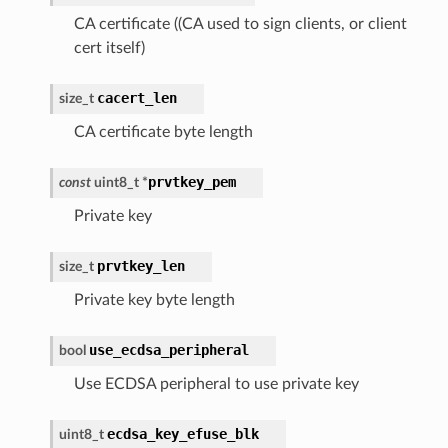
CA certificate ((CA used to sign clients, or client
cert itself)
cacert_len
size_t
CA certificate byte length
prvtkey_pem
const
uint8_t
*
Private key
prvtkey_len
size_t
Private key byte length
use_ecdsa_peripheral
bool
Use ECDSA peripheral to use private key
ecdsa_key_efuse_blk
uint8_t