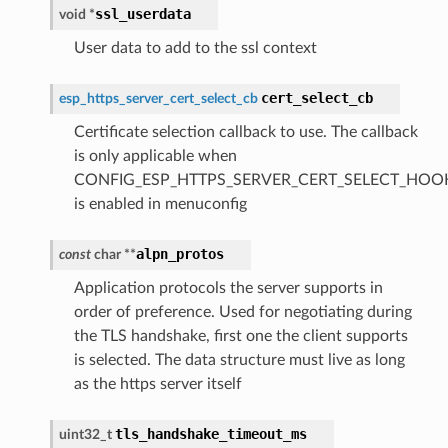
ssl_userdata
void
*
User data to add to the ssl context
cert_select_cb
esp_https_server_cert_select_cb
Certificate selection callback to use. The callback
is only applicable when
CONFIG_ESP_HTTPS_SERVER_CERT_SELECT_HOO
is enabled in menuconfig
alpn_protos
const
char
*
*
Application protocols the server supports in
order of preference. Used for negotiating during
the TLS handshake, first one the client supports
is selected. The data structure must live as long
as the https server itself
tls_handshake_timeout_ms
uint32_t