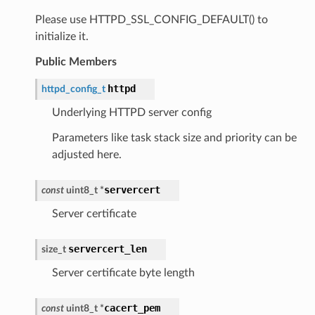
Please use HTTPD_SSL_CONFIG_DEFAULT() to
initialize it.
Public Members
httpd
httpd_config_t
Underlying HTTPD server config
Parameters like task stack size and priority can be
adjusted here.
servercert
const
uint8_t
*
Server certificate
servercert_len
size_t
Server certificate byte length
cacert_pem
const
uint8_t
*