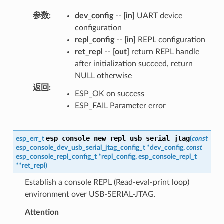
参数
:
dev_config
--
[in]
UART device
configuration
repl_config
--
[in]
REPL configuration
ret_repl
--
[out]
return REPL handle
after initialization succeed, return
NULL otherwise
返回
:
ESP_OK on success
ESP_FAIL Parameter error
esp_console_new_repl_usb_serial_jtag
esp_err_t
(
const
esp_console_dev_usb_serial_jtag_config_t
*
dev_config
,
const
esp_console_repl_config_t
*
repl_config
,
esp_console_repl_t
*
*
ret_repl
)
Establish a console REPL (Read-eval-print loop)
environment over USB-SERIAL-JTAG.
Attention