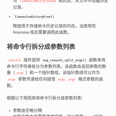
与
相对应，从文件中加载历史
linenoiseHistorySave
记录。
linenoiseHistoryFree()
释放用于存储命令历史记录的内存。当使用完
linenoise 库后需要调用此函数。
将命令行拆分成参数列表
组件提供
函数来将
console
esp_console_split_argv()
命令行字符串拆分为参数列表。该函数会返回参数的数
量（
）和一个指针数组，该指针数组可以作为
argc
参数传递给任何接受
格式参数的函
argv
argc，argv
数。
根据以下规则来将命令行拆分成参数列表：
参数由空格分隔