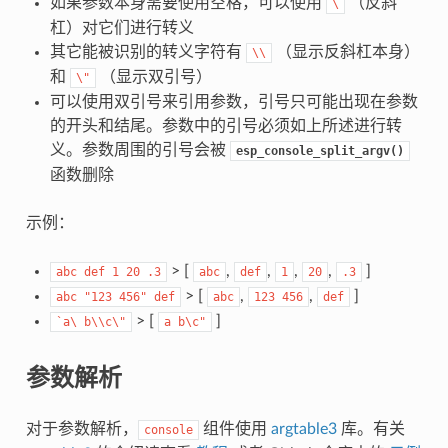
如果参数本身需要使用空格，可以使用
（反斜
\
杠）对它们进行转义
其它能被识别的转义字符有
（显示反斜杠本身）
\\
和
（显示双引号）
\"
可以使用双引号来引用参数，引号只可能出现在参数
的开头和结尾。参数中的引号必须如上所述进行转
义。参数周围的引号会被
esp_console_split_argv()
函数删除
示例：
> [
,
,
,
,
]
abc
def
1
20
.3
abc
def
1
20
.3
> [
,
,
]
abc
"123
456"
def
abc
123
456
def
> [
]
`a\
b\\c\"
a
b\c"
参数解析
对于参数解析，
组件使用
argtable3
库。有关
console