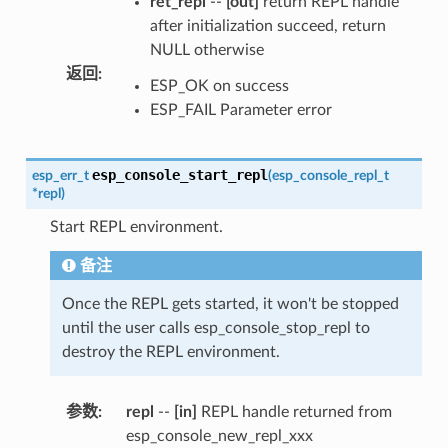
ret_repl
--
[out]
return REPL handle
after initialization succeed, return
NULL otherwise
返回
:
ESP_OK on success
ESP_FAIL Parameter error
esp_console_start_repl
esp_err_t
(
esp_console_repl_t
*
repl
)
Start REPL environment.
备注
Once the REPL gets started, it won't be stopped
until the user calls esp_console_stop_repl to
destroy the REPL environment.
参数
:
repl
--
[in]
REPL handle returned from
esp_console_new_repl_xxx