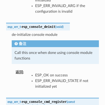
initialized
ESP_ERR_INVALID_ARG if the
configuration is invalid
esp_console_deinit
esp_err_t
(
void
)
de-initialize console module
备注
Call this once when done using console module
functions
返回
:
ESP_OK on success
ESP_ERR_INVALID_STATE if not
initialized yet
esp_console_cmd_register
esp_err_t
(
const