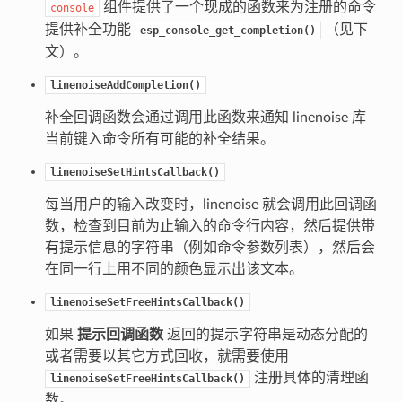
组件提供了一个现成的函数来为注册的命令
console
提供补全功能
（见下
esp_console_get_completion()
文）。
linenoiseAddCompletion()
补全回调函数会通过调用此函数来通知 linenoise 库
当前键入命令所有可能的补全结果。
linenoiseSetHintsCallback()
每当用户的输入改变时，linenoise 就会调用此回调函
数，检查到目前为止输入的命令行内容，然后提供带
有提示信息的字符串（例如命令参数列表），然后会
在同一行上用不同的颜色显示出该文本。
linenoiseSetFreeHintsCallback()
如果
提示回调函数
返回的提示字符串是动态分配的
或者需要以其它方式回收，就需要使用
注册具体的清理函
linenoiseSetFreeHintsCallback()
数。