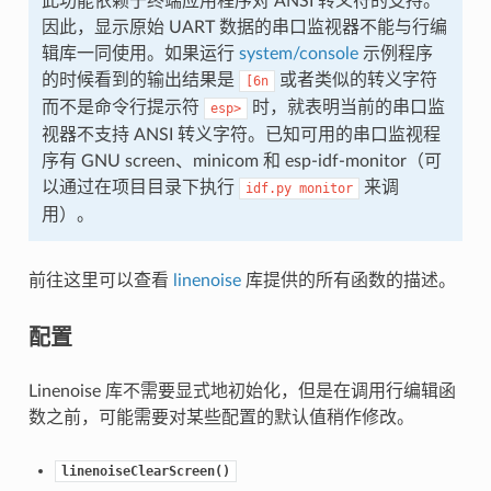
此功能依赖于终端应用程序对 ANSI 转义符的支持。
因此，显示原始 UART 数据的串口监视器不能与行编
辑库一同使用。如果运行
system/console
示例程序
的时候看到的输出结果是
或者类似的转义字符
[6n
而不是命令行提示符
时，就表明当前的串口监
esp>
视器不支持 ANSI 转义字符。已知可用的串口监视程
序有 GNU screen、minicom 和 esp-idf-monitor（可
以通过在项目目录下执行
来调
idf.py
monitor
用）。
前往这里可以查看
linenoise
库提供的所有函数的描述。
配置
Linenoise 库不需要显式地初始化，但是在调用行编辑函
数之前，可能需要对某些配置的默认值稍作修改。
linenoiseClearScreen()