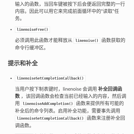
输入的函数，当回车键被按下后会便返回完整的一行
内容。因此可以用它来完成前面循环中的“读取”任
务。
linenoiseFree()
必须调用此函数才能释放从
函数获取的
linenoise()
命令行缓冲区。
提示和补全
linenoiseSetCompletionCallback()
当用户按下制表键时，linenoise 会调用
补全回调函
数
，该回调函数会检查当前已经输入的内容，然后调
用
函数来提供所有可能的
linenoiseAddCompletion()
补全后的命令列表。启用补全功能，需要事先调用
函数来注册补全回
linenoiseSetCompletionCallback()
调函数。