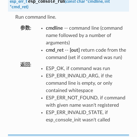
esp_console_run
esp_err_t
(
const
char
*
cmdline
,
int
*
cmd_ret
)
Run command line.
参数
:
cmdline
-- command line (command
name followed by a number of
arguments)
cmd_ret
--
[out]
return code from the
command (set if command was run)
返回
:
ESP_OK, if command was run
ESP_ERR_INVALID_ARG, if the
command line is empty, or only
contained whitespace
ESP_ERR_NOT_FOUND, if command
with given name wasn't registered
ESP_ERR_INVALID_STATE, if
esp_console_init wasn't called