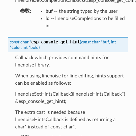
linenoiseSetCompletionCallback(&esp_console_get_compl
参数
:
buf
-- the string typed by the user
lc
-- linenoiseCompletions to be filled
in
esp_console_get_hint
const
char
*
(
const
char
*
buf
,
int
*
color
,
int
*
bold
)
Callback which provides command hints for
linenoise library.
When using linenoise for line editing, hints support
can be enabled as follows:
linenoiseSetHintsCallback((linenoiseHintsCallback*)
&esp_console_get_hint);
The extra cast is needed because
linenoiseHintsCallback is defined as returning a
char* instead of const char*.