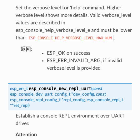
Set the verbose level for 'help' command. Higher
verbose level shows more details. Valid verbose_level
values are described in
esp_console_help_verbose_level_e and must be lower
than
.
ESP_CONSOLE_HELP_VERBOSE_LEVEL_MAX_NUM
返回
:
ESP_OK on success
ESP_ERR_INVALID_ARG, if invalid
verbose level is provided
esp_console_new_repl_uart
esp_err_t
(
const
esp_console_dev_uart_config_t
*
dev_config
,
const
esp_console_repl_config_t
*
repl_config
,
esp_console_repl_t
*
*
ret_repl
)
Establish a console REPL environment over UART
driver.
Attention