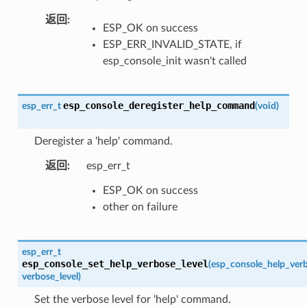
返回
:
ESP_OK on success
ESP_ERR_INVALID_STATE, if
esp_console_init wasn't called
esp_console_deregister_help_command
esp_err_t
(
void
)
Deregister a 'help' command.
返回
:
esp_err_t
ESP_OK on success
other on failure
esp_err_t
esp_console_set_help_verbose_level
(
esp_console_help_verb
verbose_level
)
Set the verbose level for 'help' command.