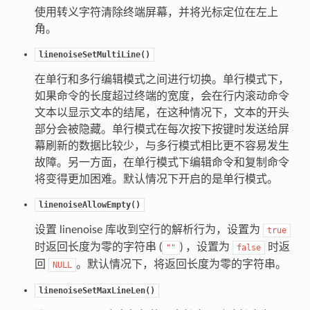
使用转义字符清除终端屏幕，并将光标定位在左上
角。
linenoiseSetMultiLine()
在单行和多行编辑模式之间进行切换。单行模式下，
如果命令的长度超过终端的宽度，会在行内滚动命令
文本以显示文本的结尾，在这种情况下，文本的开头
部分会被隐藏。单行模式在每次按下按键时发送给屏
幕刷新的数据比较少，与多行模式相比更不容易发生
故障。另一方面，在单行模式下编辑命令和复制命令
将变得更加困难。默认情况下开启的是单行模式。
linenoiseAllowEmpty()
设置 linenoise 库收到空行的解析行为，设置为
true
时返回长度为零的字符串 (
) ，设置为
时返
""
false
回
。默认情况下，将返回长度为零的字符串。
NULL
linenoiseSetMaxLineLen()