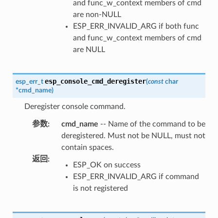
and func_w_context members of cmd
are non-NULL
ESP_ERR_INVALID_ARG if both func
and func_w_context members of cmd
are NULL
esp_console_cmd_deregister
esp_err_t
(
const
char
*
cmd_name
)
Deregister console command.
参数
:
cmd_name
-- Name of the command to be
deregistered. Must not be NULL, must not
contain spaces.
返回
:
ESP_OK on success
ESP_ERR_INVALID_ARG if command
is not registered