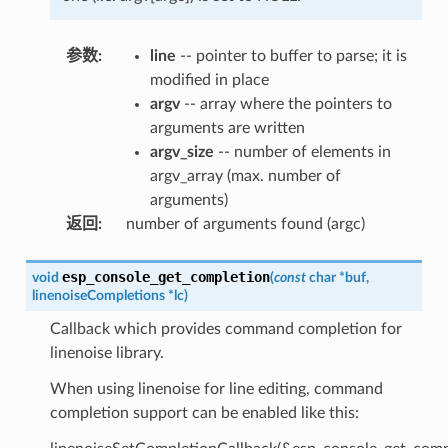
参数
:
line
-- pointer to buffer to parse; it is
modified in place
argv
-- array where the pointers to
arguments are written
argv_size
-- number of elements in
argv_array (max. number of
arguments)
返回
:
number of arguments found (argc)
esp_console_get_completion
void
(
const
char
*
buf
,
linenoiseCompletions
*
lc
)
Callback which provides command completion for
linenoise library.
When using linenoise for line editing, command
completion support can be enabled like this: