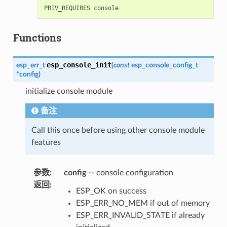
Functions
esp_console_init
esp_err_t
(
const
esp_console_config_t
*
config
)
initialize console module
备注
Call this once before using other console module
features
参数
:
config
-- console configuration
返回
:
ESP_OK on success
ESP_ERR_NO_MEM if out of memory
ESP_ERR_INVALID_STATE if already