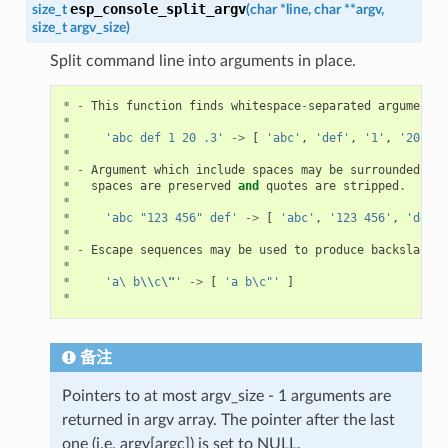
esp_console_split_argv
size_t
(
char
*
line
,
char
*
*
argv
,
size_t
argv_size
)
Split command line into arguments in place.
*
-
This
function
finds
whitespace
-
separated
arguments
*
*
'abc def 1 20 .3'
->
[
'abc'
,
'def'
,
'1'
,
'20'
,
'
*
*
-
Argument
which
include
spaces
may
be
surrounded
wit
*
spaces
are
preserved
and
quotes
are
stripped
.
*
*
'abc "123 456" def'
->
[
'abc'
,
'123 456'
,
'def'
*
*
-
Escape
sequences
may
be
used
to
produce
backslash
,
*
*
'a\ b
\\
c
\"
'
->
[
'a b\c"'
]
*
备注
Pointers to at most argv_size - 1 arguments are
returned in argv array. The pointer after the last
one (i.e. argv[argc]) is set to NULL.