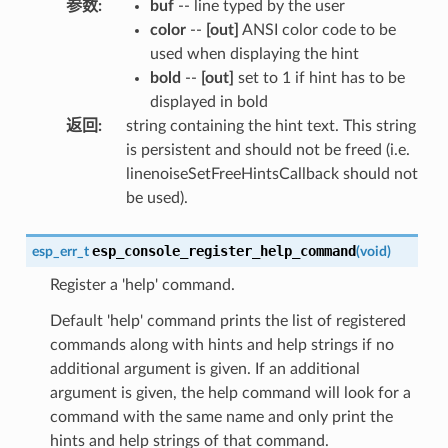
参数
:
buf
-- line typed by the user
color
--
[out]
ANSI color code to be
used when displaying the hint
bold
--
[out]
set to 1 if hint has to be
displayed in bold
返回
:
string containing the hint text. This string
is persistent and should not be freed (i.e.
linenoiseSetFreeHintsCallback should not
be used).
esp_console_register_help_command
esp_err_t
(
void
)
Register a 'help' command.
Default 'help' command prints the list of registered
commands along with hints and help strings if no
additional argument is given. If an additional
argument is given, the help command will look for a
command with the same name and only print the
hints and help strings of that command.