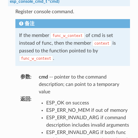
esp_console_cmd_t
*
cmd
)
Register console command.
备注
If the member
of cmd is set
func_w_context
instead of func, then the member
is
context
passed to the function pointed to by
.
func_w_context
参数
:
cmd
-- pointer to the command
description; can point to a temporary
value
返回
:
ESP_OK on success
ESP_ERR_NO_MEM if out of memory
ESP_ERR_INVALID_ARG if command
description includes invalid arguments
ESP_ERR_INVALID_ARG if both func