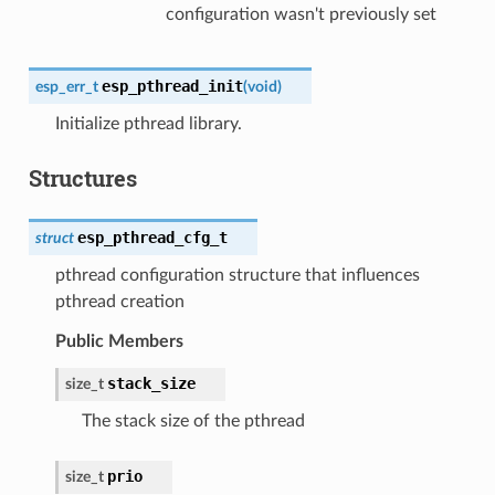
configuration wasn't previously set
esp_pthread_init
esp_err_t
(
void
)
Initialize pthread library.
Structures
esp_pthread_cfg_t
struct
pthread configuration structure that influences
pthread creation
Public Members
stack_size
size_t
The stack size of the pthread
prio
size_t