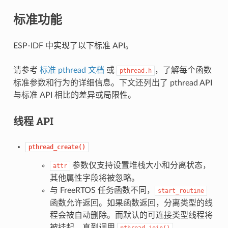
标准功能
ESP-IDF 中实现了以下标准 API。
请参考
标准 pthread 文档
或
，了解每个函数
pthread.h
标准参数和行为的详细信息。下文还列出了 pthread API
与标准 API 相比的差异或局限性。
线程 API
pthread_create()
参数仅支持设置堆栈大小和分离状态，
attr
其他属性字段将被忽略。
与 FreeRTOS 任务函数不同，
start_routine
函数允许返回。如果函数返回，分离类型的线
程会被自动删除。而默认的可连接类型线程将
被挂起，直到调用
。
pthread_join()