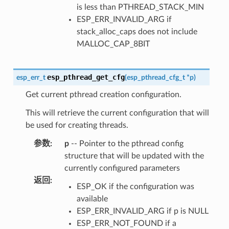
is less than PTHREAD_STACK_MIN
ESP_ERR_INVALID_ARG if
stack_alloc_caps does not include
MALLOC_CAP_8BIT
esp_pthread_get_cfg
esp_err_t
(
esp_pthread_cfg_t
*
p
)
Get current pthread creation configuration.
This will retrieve the current configuration that will
be used for creating threads.
参数
:
p
-- Pointer to the pthread config
structure that will be updated with the
currently configured parameters
返回
:
ESP_OK if the configuration was
available
ESP_ERR_INVALID_ARG if p is NULL
ESP_ERR_NOT_FOUND if a