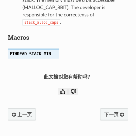
stack. The memory must be 8 bit accessible
(MALLOC_CAP_8BIT). The developer is
responsible for the correctenss of
.
stack_alloc_caps
Macros
PTHREAD_STACK_MIN
此文档对您有帮助吗？
上一页
下一页