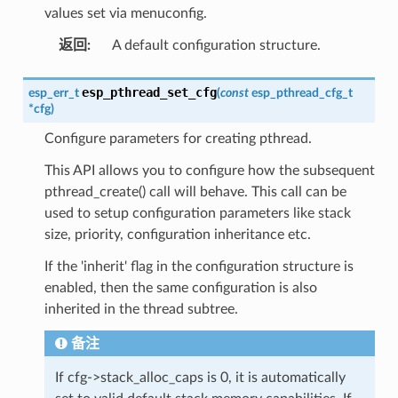
values set via menuconfig.
返回
:
A default configuration structure.
esp_pthread_set_cfg
esp_err_t
(
const
esp_pthread_cfg_t
*
cfg
)
Configure parameters for creating pthread.
This API allows you to configure how the subsequent
pthread_create() call will behave. This call can be
used to setup configuration parameters like stack
size, priority, configuration inheritance etc.
If the 'inherit' flag in the configuration structure is
enabled, then the same configuration is also
inherited in the thread subtree.
备注
If cfg->stack_alloc_caps is 0, it is automatically