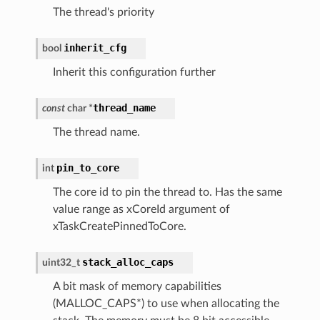
The thread's priority
inherit_cfg
bool
Inherit this configuration further
thread_name
const
char
*
The thread name.
pin_to_core
int
The core id to pin the thread to. Has the same
value range as xCoreId argument of
xTaskCreatePinnedToCore.
stack_alloc_caps
uint32_t
A bit mask of memory capabilities
(MALLOC_CAPS*) to use when allocating the