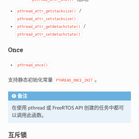
/
pthread_attr_getstacksize()
pthread_attr_setstacksize()
/
pthread_attr_getdetachstate()
pthread_attr_setdetachstate()
Once
pthread_once()
支持静态初始化常量
。
PTHREAD_ONCE_INIT
备注
在使用 pthread 或 FreeRTOS API 创建的任务中都可
以调用此函数。
互斥锁