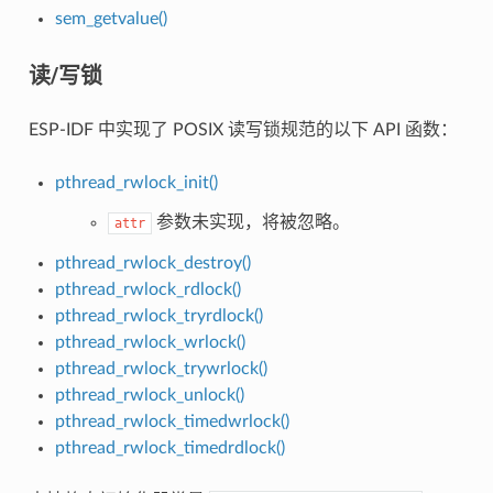
sem_getvalue()
读/写锁
ESP-IDF 中实现了 POSIX 读写锁规范的以下 API 函数：
pthread_rwlock_init()
参数未实现，将被忽略。
attr
pthread_rwlock_destroy()
pthread_rwlock_rdlock()
pthread_rwlock_tryrdlock()
pthread_rwlock_wrlock()
pthread_rwlock_trywrlock()
pthread_rwlock_unlock()
pthread_rwlock_timedwrlock()
pthread_rwlock_timedrdlock()