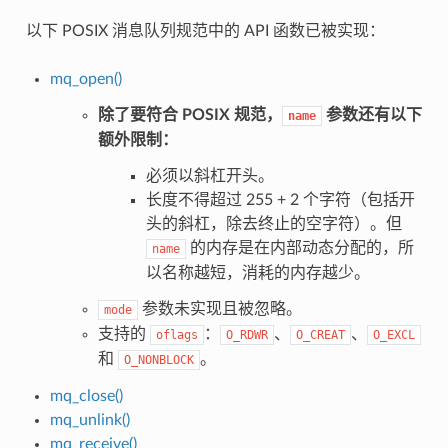
以下 POSIX 消息队列规范中的 API 函数已被实现：
mq_open()
除了要符合 POSIX 规范，
参数还有以下
name
额外限制：
必须以斜杠开头。
长度不得超过 255 + 2 个字符（包括开
头的斜杠，除去终止的空字符）。但
的内存是在内部动态分配的，所
name
以名称越短，消耗的内存越少。
参数未实现且被忽略。
mode
支持的
：
、
、
oflags
O_RDWR
O_CREAT
O_EXCL
和
。
O_NONBLOCK
mq_close()
mq_unlink()
mq_receive()