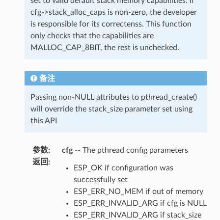
set to valid default stack memory capabilities. If
cfg->stack_alloc_caps is non-zero, the developer
is responsible for its correctenss. This function
only checks that the capabilities are
MALLOC_CAP_8BIT, the rest is unchecked.
备注
Passing non-NULL attributes to pthread_create()
will override the stack_size parameter set using
this API
参数
:
cfg
-- The pthread config parameters
返回
:
ESP_OK if configuration was
successfully set
ESP_ERR_NO_MEM if out of memory
ESP_ERR_INVALID_ARG if cfg is NULL
ESP_ERR_INVALID_ARG if stack_size