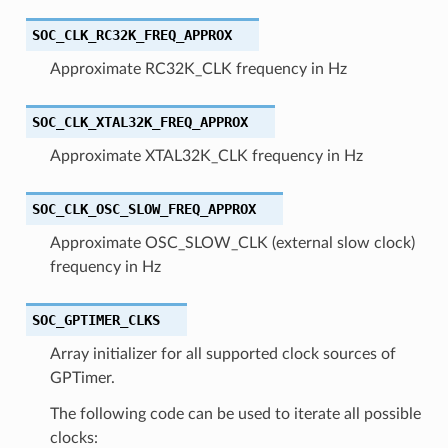
SOC_CLK_RC32K_FREQ_APPROX
Approximate RC32K_CLK frequency in Hz
SOC_CLK_XTAL32K_FREQ_APPROX
Approximate XTAL32K_CLK frequency in Hz
SOC_CLK_OSC_SLOW_FREQ_APPROX
Approximate OSC_SLOW_CLK (external slow clock)
frequency in Hz
SOC_GPTIMER_CLKS
Array initializer for all supported clock sources of
GPTimer.
The following code can be used to iterate all possible
clocks: