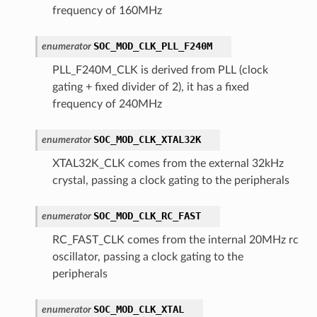
frequency of 160MHz
SOC_MOD_CLK_PLL_F240M
enumerator
PLL_F240M_CLK is derived from PLL (clock
gating + fixed divider of 2), it has a fixed
frequency of 240MHz
SOC_MOD_CLK_XTAL32K
enumerator
XTAL32K_CLK comes from the external 32kHz
crystal, passing a clock gating to the peripherals
SOC_MOD_CLK_RC_FAST
enumerator
RC_FAST_CLK comes from the internal 20MHz rc
oscillator, passing a clock gating to the
peripherals
SOC_MOD_CLK_XTAL
enumerator