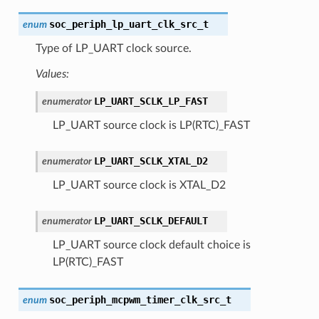
soc_periph_lp_uart_clk_src_t
enum
Type of LP_UART clock source.
Values:
LP_UART_SCLK_LP_FAST
enumerator
LP_UART source clock is LP(RTC)_FAST
LP_UART_SCLK_XTAL_D2
enumerator
LP_UART source clock is XTAL_D2
LP_UART_SCLK_DEFAULT
enumerator
LP_UART source clock default choice is
LP(RTC)_FAST
soc_periph_mcpwm_timer_clk_src_t
enum