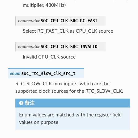
multiplier, 480MHz)
SOC_CPU_CLK_SRC_RC_FAST
enumerator
Select RC_FAST_CLK as CPU_CLK source
SOC_CPU_CLK_SRC_INVALID
enumerator
Invalid CPU_CLK source
soc_rtc_slow_clk_src_t
enum
RTC_SLOW_CLK mux inputs, which are the
supported clock sources for the RTC_SLOW_CLK.
备注
Enum values are matched with the register field
values on purpose