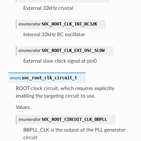
External 32kHz crystal
SOC_ROOT_CLK_INT_RC32K
enumerator
Internal 32kHz RC oscillator
SOC_ROOT_CLK_EXT_OSC_SLOW
enumerator
External slow clock signal at pin0
soc_root_clk_circuit_t
enum
ROOT clock circuit, which requires explicitly
enabling the targeting circuit to use.
Values:
SOC_ROOT_CIRCUIT_CLK_BBPLL
enumerator
BBPLL_CLK is the output of the PLL generator
circuit