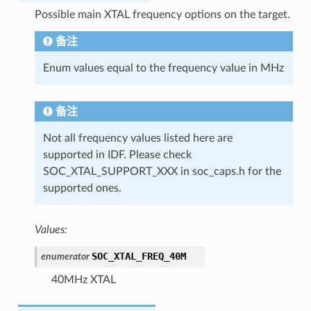
Possible main XTAL frequency options on the target.
备注
Enum values equal to the frequency value in MHz
备注
Not all frequency values listed here are
supported in IDF. Please check
SOC_XTAL_SUPPORT_XXX in soc_caps.h for the
supported ones.
Values:
SOC_XTAL_FREQ_40M
enumerator
40MHz XTAL