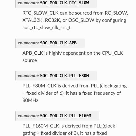
SOC_MOD_CLK_RTC_SLOW
enumerator
RTC_SLOW_CLK can be sourced from RC_SLOW,
XTAL32K, RC32K, or OSC_SLOW by configuring
soc_rtc_slow_clk_src_t
SOC_MOD_CLK_APB
enumerator
APB_CLK is highly dependent on the CPU_CLK
source
SOC_MOD_CLK_PLL_F80M
enumerator
PLL_F80M_CLK is derived from PLL (clock gating
+ fixed divider of 6), it has a fixed frequency of
80MHz
SOC_MOD_CLK_PLL_F160M
enumerator
PLL_F160M_CLK is derived from PLL (clock
gating + fixed divider of 3), it has a fixed