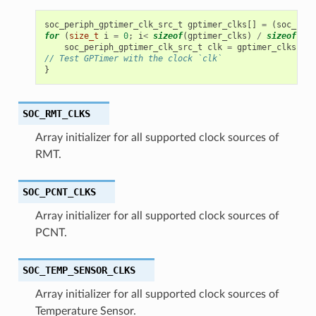
soc_periph_gptimer_clk_src_t
gptimer_clks
[]
=
(
soc_peri
for
(
size_t
i
=
0
;
i
<
sizeof
(
gptimer_clks
)
/
sizeof
(
gpt
soc_periph_gptimer_clk_src_t
clk
=
gptimer_clks
[
i
];
// Test GPTimer with the clock `clk`
}
SOC_RMT_CLKS
Array initializer for all supported clock sources of
RMT.
SOC_PCNT_CLKS
Array initializer for all supported clock sources of
PCNT.
SOC_TEMP_SENSOR_CLKS
Array initializer for all supported clock sources of
Temperature Sensor.