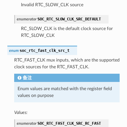
Invalid RTC_SLOW_CLK source
SOC_RTC_SLOW_CLK_SRC_DEFAULT
enumerator
RC_SLOW_CLK is the default clock source for
RTC_SLOW_CLK
soc_rtc_fast_clk_src_t
enum
RTC_FAST_CLK mux inputs, which are the supported
clock sources for the RTC_FAST_CLK.
备注
Enum values are matched with the register field
values on purpose
Values:
SOC_RTC_FAST_CLK_SRC_RC_FAST
enumerator