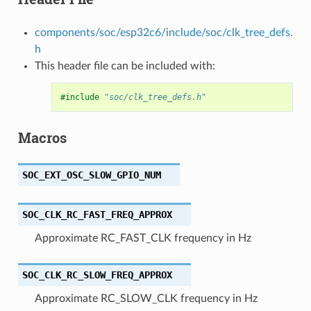
components/soc/esp32c6/include/soc/clk_tree_defs.
h
This header file can be included with:
#include
"soc/clk_tree_defs.h"
Macros
SOC_EXT_OSC_SLOW_GPIO_NUM
SOC_CLK_RC_FAST_FREQ_APPROX
Approximate RC_FAST_CLK frequency in Hz
SOC_CLK_RC_SLOW_FREQ_APPROX
Approximate RC_SLOW_CLK frequency in Hz