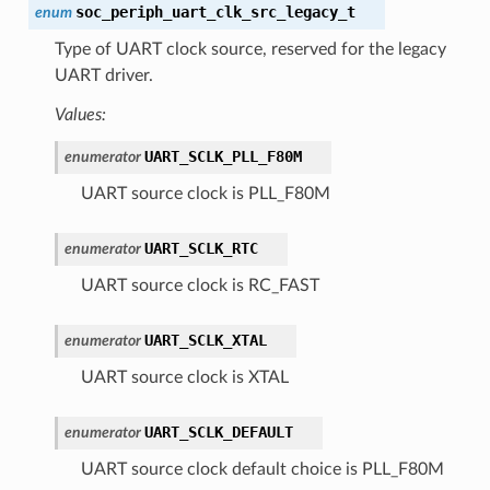
soc_periph_uart_clk_src_legacy_t
enum
Type of UART clock source, reserved for the legacy
UART driver.
Values:
UART_SCLK_PLL_F80M
enumerator
UART source clock is PLL_F80M
UART_SCLK_RTC
enumerator
UART source clock is RC_FAST
UART_SCLK_XTAL
enumerator
UART source clock is XTAL
UART_SCLK_DEFAULT
enumerator
UART source clock default choice is PLL_F80M