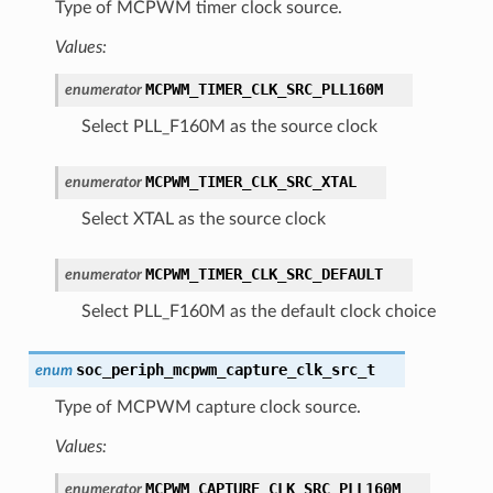
Type of MCPWM timer clock source.
Values:
MCPWM_TIMER_CLK_SRC_PLL160M
enumerator
Select PLL_F160M as the source clock
MCPWM_TIMER_CLK_SRC_XTAL
enumerator
Select XTAL as the source clock
MCPWM_TIMER_CLK_SRC_DEFAULT
enumerator
Select PLL_F160M as the default clock choice
soc_periph_mcpwm_capture_clk_src_t
enum
Type of MCPWM capture clock source.
Values:
MCPWM_CAPTURE_CLK_SRC_PLL160M
enumerator