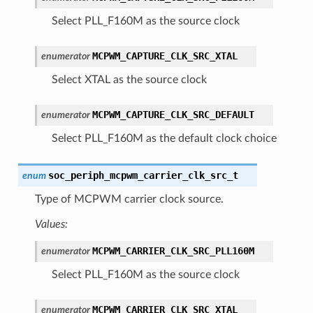
Select PLL_F160M as the source clock
MCPWM_CAPTURE_CLK_SRC_XTAL
enumerator
Select XTAL as the source clock
MCPWM_CAPTURE_CLK_SRC_DEFAULT
enumerator
Select PLL_F160M as the default clock choice
soc_periph_mcpwm_carrier_clk_src_t
enum
Type of MCPWM carrier clock source.
Values:
MCPWM_CARRIER_CLK_SRC_PLL160M
enumerator
Select PLL_F160M as the source clock
MCPWM_CARRIER_CLK_SRC_XTAL
enumerator