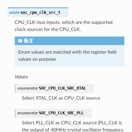
soc_cpu_clk_src_t
enum
CPU_CLK mux inputs, which are the supported
clock sources for the CPU_CLK.
备注
Enum values are matched with the register field
values on purpose
Values:
SOC_CPU_CLK_SRC_XTAL
enumerator
Select XTAL_CLK as CPU_CLK source
SOC_CPU_CLK_SRC_PLL
enumerator
Select PLL_CLK as CPU_CLK source (PLL_CLK is
the output of 40MHz crystal oscillator frequency