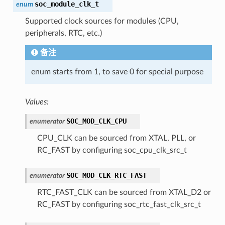
soc_module_clk_t
enum
Supported clock sources for modules (CPU,
peripherals, RTC, etc.)
备注
enum starts from 1, to save 0 for special purpose
Values:
SOC_MOD_CLK_CPU
enumerator
CPU_CLK can be sourced from XTAL, PLL, or
RC_FAST by configuring soc_cpu_clk_src_t
SOC_MOD_CLK_RTC_FAST
enumerator
RTC_FAST_CLK can be sourced from XTAL_D2 or
RC_FAST by configuring soc_rtc_fast_clk_src_t