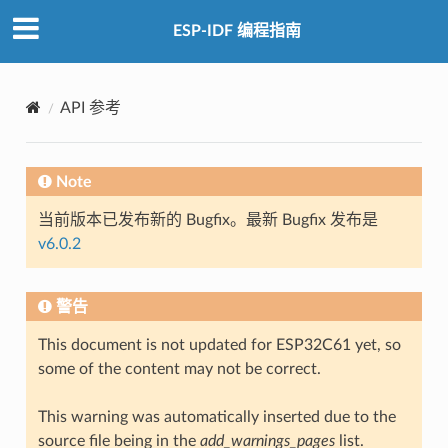
ESP-IDF 编程指南
API 参考
Note
当前版本已发布新的 Bugfix。最新 Bugfix 发布是
v6.0.2
警告
This document is not updated for ESP32C61 yet, so
some of the content may not be correct.
This warning was automatically inserted due to the
source file being in the
add_warnings_pages
list.