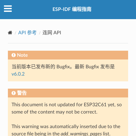
ESP-IDF 编程指南
API 参考
连网 API
Note
当前版本已发布新的 Bugfix。最新 Bugfix 发布是
v6.0.2
警告
This document is not updated for ESP32C61 yet, so
some of the content may not be correct.
This warning was automatically inserted due to the
source file being in the
add_warnings_pages
list.