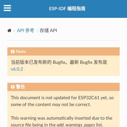
ESP-IDF 编程指南
API 参考
存储 API
Note
当前版本已发布新的 Bugfix。最新 Bugfix 发布是
v6.0.2
警告
This document is not updated for ESP32C61 yet, so
some of the content may not be correct.
This warning was automatically inserted due to the
source file being in the
add_warnings_pages
list.