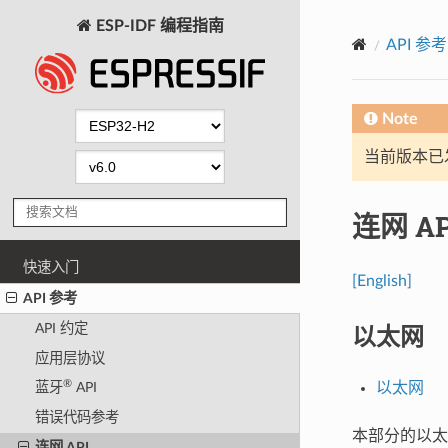
ESP-IDF 编程指南
API 参考
Note
当前版本已发布
连网 AP
快速入门
[English]
API 参考
以太网
API 约定
应用层协议
®
以太网
蓝牙
API
错误代码参考
本部分的以太网
连网 API