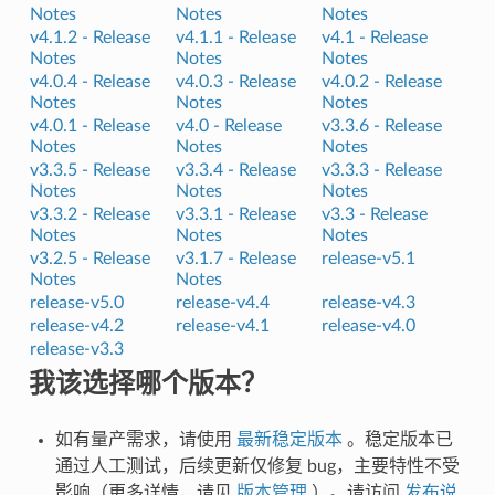
Notes
Notes
Notes
v4.1.2 -
Release
v4.1.1 -
Release
v4.1 -
Release
Notes
Notes
Notes
v4.0.4 -
Release
v4.0.3 -
Release
v4.0.2 -
Release
Notes
Notes
Notes
v4.0.1 -
Release
v4.0 -
Release
v3.3.6 -
Release
Notes
Notes
Notes
v3.3.5 -
Release
v3.3.4 -
Release
v3.3.3 -
Release
Notes
Notes
Notes
v3.3.2 -
Release
v3.3.1 -
Release
v3.3 -
Release
Notes
Notes
Notes
v3.2.5 -
Release
v3.1.7 -
Release
release-v5.1
Notes
Notes
release-v5.0
release-v4.4
release-v4.3
release-v4.2
release-v4.1
release-v4.0
release-v3.3
我该选择哪个版本？
如有量产需求，请使用
最新稳定版本
。稳定版本已
通过人工测试，后续更新仅修复 bug，主要特性不受
影响（更多详情，请见
版本管理
）。请访问
发布说