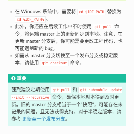
在 Windows 系统中，需要将
替换为
cd
$IDF_PATH
。
cd
%IDF_PATH%
此外，你还应在后续工作中不时使用
命
git
pull
令，将远端 master 上的更新同步到本地。注意，在
更新 master 分支后，你可能需要更改工程代码，也
可能遇到新的 bug。
如需从 master 分支切换至一个发布分支或稳定版
本，请使用
命令。
git
checkout
重要
强烈建议定期使用
和
git
pull
git
submodule
update
命令，确保本地副本得到及时更
--init
--recursive
新。旧的 master 分支相当于一个“快照”，可能存在未
记录的问题，且无法获得支持。对于半稳定版本，请
参考
更新至一个发布分支
。