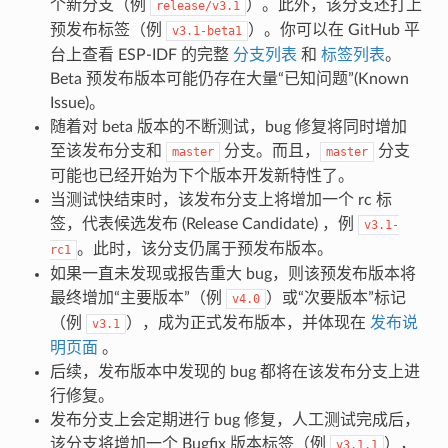
个新分支（例
）。此外，该分支还打上
release/v3.1
预发布标签（例
）。你可以在 GitHub 平
v3.1-beta1
台上查看 ESP-IDF 的完整
分支列表
和
标签列表
。
Beta 预发布版本可能仍存在大量“已知问题”(Known
Issue)。
随着对 beta 版本的不断测试，bug 修复将同时增加
至该发布分支和
分支。而且，
分支
master
master
可能也已经开始为下个版本开发新特性了。
当测试快结束时，该发布分支上将增加一个 rc 标
签，代表候选发布 (Release Candidate) ，例
v3.1-
。此时，该分支仍属于预发布版本。
rc1
如果一直未发现或报告重大 bug，则该预发布版本将
最终增加“主要版本”（例
）或“次要版本”标记
v4.0
（例
），成为正式发布版本，并体现在
发布说
v3.1
明页面
。
后续，发布版本中发现的 bug 都将在该发布分支上进
行修复。
发布分支上会定期进行 bug 修复，人工测试完成后，
该分支将增加一个 Bugfix 版本标签（例
），
v3.1.1