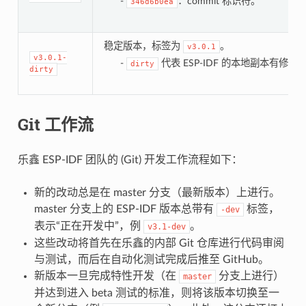
-
：commit 标识符。
346d6b0ea
稳定版本，标签为
。
v3.0.1
v3.0.1-
-
代表 ESP-IDF 的本地副本有修改
dirty
dirty
Git 工作流
乐鑫 ESP-IDF 团队的 (Git) 开发工作流程如下：
新的改动总是在 master 分支（最新版本）上进行。
master 分支上的 ESP-IDF 版本总带有
标签，
-dev
表示“正在开发中”，例
。
v3.1-dev
这些改动将首先在乐鑫的内部 Git 仓库进行代码审阅
与测试，而后在自动化测试完成后推至 GitHub。
新版本一旦完成特性开发（在
分支上进行）
master
并达到进入 beta 测试的标准，则将该版本切换至一