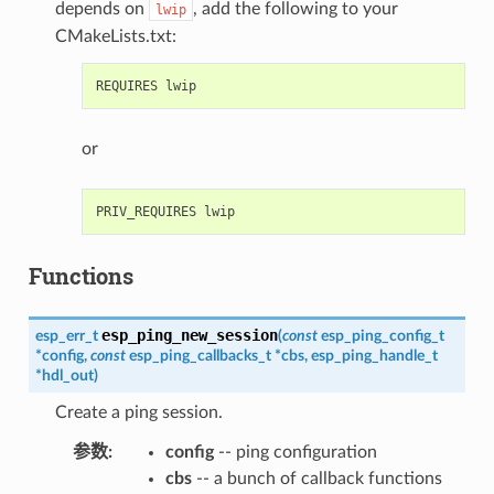
depends on
, add the following to your
lwip
CMakeLists.txt:
or
Functions
esp_ping_new_session
esp_err_t
(
const
esp_ping_config_t
*
config
,
const
esp_ping_callbacks_t
*
cbs
,
esp_ping_handle_t
*
hdl_out
)
Create a ping session.
参数
:
config
-- ping configuration
cbs
-- a bunch of callback functions