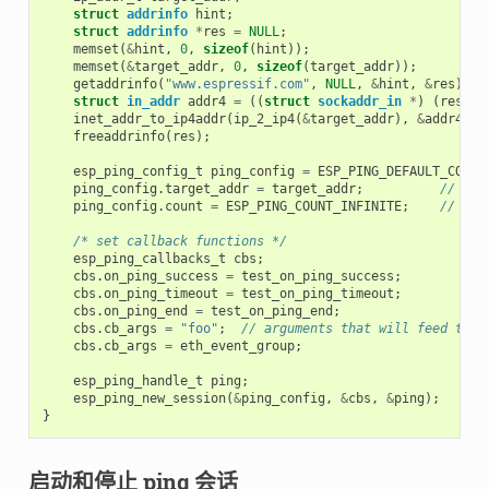
struct
addrinfo
hint
;
struct
addrinfo
*
res
=
NULL
;
memset
(
&
hint
,
0
,
sizeof
(
hint
));
memset
(
&
target_addr
,
0
,
sizeof
(
target_addr
));
getaddrinfo
(
"www.espressif.com"
,
NULL
,
&
hint
,
&
res
);
struct
in_addr
addr4
=
((
struct
sockaddr_in
*
)
(
res
->
a
inet_addr_to_ip4addr
(
ip_2_ip4
(
&
target_addr
),
&
addr4
);
freeaddrinfo
(
res
);
esp_ping_config_t
ping_config
=
ESP_PING_DEFAULT_CONFI
ping_config
.
target_addr
=
target_addr
;
// tar
ping_config
.
count
=
ESP_PING_COUNT_INFINITE
;
// pin
/* set callback functions */
esp_ping_callbacks_t
cbs
;
cbs
.
on_ping_success
=
test_on_ping_success
;
cbs
.
on_ping_timeout
=
test_on_ping_timeout
;
cbs
.
on_ping_end
=
test_on_ping_end
;
cbs
.
cb_args
=
"foo"
;
// arguments that will feed to a
cbs
.
cb_args
=
eth_event_group
;
esp_ping_handle_t
ping
;
esp_ping_new_session
(
&
ping_config
,
&
cbs
,
&
ping
);
}
启动和停止 ping 会话