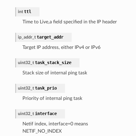
ttl
int
Time to Live,a field specified in the IP header
target_addr
ip_addr_t
Target IP address, either IPv4 or IPv6
task_stack_size
uint32_t
Stack size of internal ping task
task_prio
uint32_t
Priority of internal ping task
interface
uint32_t
Netif index, interface=0 means
NETIF_NO_INDEX