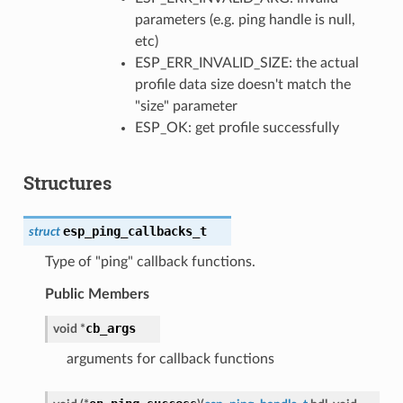
parameters (e.g. ping handle is null,
etc)
ESP_ERR_INVALID_SIZE: the actual
profile data size doesn't match the
"size" parameter
ESP_OK: get profile successfully
Structures
esp_ping_callbacks_t
struct
Type of "ping" callback functions.
Public Members
cb_args
void
*
arguments for callback functions