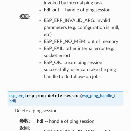
invoked by internal ping task
hdl_out
-- handle of ping session
返回
:
ESP_ERR_INVALID_ARG: invalid
parameters (e.g. configuration is null,
etc)
ESP_ERR_NO_MEM: out of memory
ESP_FAIL: other internal error (e.g.
socket error)
ESP_OK: create ping session
successfully, user can take the ping
handle to do follow-on jobs
esp_ping_delete_session
esp_err_t
(
esp_ping_handle_t
hdl
)
Delete a ping session.
参数
:
hdl
-- handle of ping session
返回
: