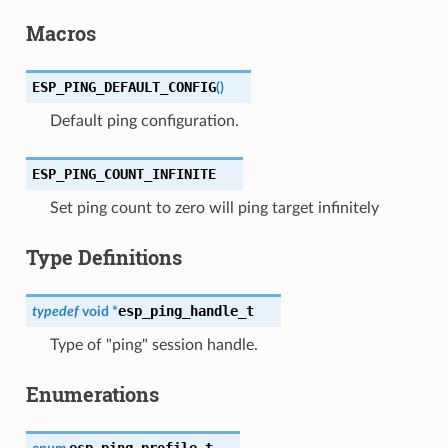
Macros
ESP_PING_DEFAULT_CONFIG
(
)
Default ping configuration.
ESP_PING_COUNT_INFINITE
Set ping count to zero will ping target infinitely
Type Definitions
esp_ping_handle_t
typedef
void
*
Type of "ping" session handle.
Enumerations
esp_ping_profile_t