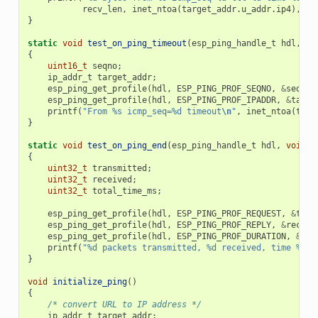
recv_len
,
inet_ntoa
(
target_addr
.
u_addr
.
ip4
),
se
}
static
void
test_on_ping_timeout
(
esp_ping_handle_t
hdl
,
vo
{
uint16_t
seqno
;
ip_addr_t
target_addr
;
esp_ping_get_profile
(
hdl
,
ESP_PING_PROF_SEQNO
,
&
seqno
,
esp_ping_get_profile
(
hdl
,
ESP_PING_PROF_IPADDR
,
&
targe
printf
(
"From %s icmp_seq=%d timeout
\n
"
,
inet_ntoa
(
targ
}
static
void
test_on_ping_end
(
esp_ping_handle_t
hdl
,
void
*
{
uint32_t
transmitted
;
uint32_t
received
;
uint32_t
total_time_ms
;
esp_ping_get_profile
(
hdl
,
ESP_PING_PROF_REQUEST
,
&
tran
esp_ping_get_profile
(
hdl
,
ESP_PING_PROF_REPLY
,
&
receiv
esp_ping_get_profile
(
hdl
,
ESP_PING_PROF_DURATION
,
&
tot
printf
(
"%d packets transmitted, %d received, time %dms
}
void
initialize_ping
()
{
/* convert URL to IP address */
ip_addr_t
target_addr
;