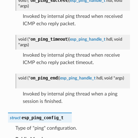
on_ping_success
void
(
*
)
(
esp_ping_handle_t
hdl
,
void
*
args
)
Invoked by internal ping thread when received
ICMP echo reply packet.
on_ping_timeout
void
(
*
)
(
esp_ping_handle_t
hdl
,
void
*
args
)
Invoked by internal ping thread when receive
ICMP echo reply packet timeout.
on_ping_end
void
(
*
)
(
esp_ping_handle_t
hdl
,
void
*
args
)
Invoked by internal ping thread when a ping
session is finished.
esp_ping_config_t
struct
Type of "ping" configuration.