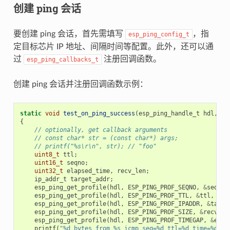
创建 ping 会话
要创建 ping 会话，首先需填写
，指
esp_ping_config_t
定目标芯片 IP 地址、间隔时间等配置。此外，还可以通
过
注册回调函数。
esp_ping_callbacks_t
创建 ping 会话并注册回调函数示例：
static
void
test_on_ping_success
(
esp_ping_handle_t
hdl
,
vo
{
// optionally, get callback arguments
// const char* str = (const char*) args;
// printf("%s\r\n", str); // "foo"
uint8_t
ttl
;
uint16_t
seqno
;
uint32_t
elapsed_time
,
recv_len
;
ip_addr_t
target_addr
;
esp_ping_get_profile
(
hdl
,
ESP_PING_PROF_SEQNO
,
&
seqno
,
esp_ping_get_profile
(
hdl
,
ESP_PING_PROF_TTL
,
&
ttl
,
siz
esp_ping_get_profile
(
hdl
,
ESP_PING_PROF_IPADDR
,
&
targe
esp_ping_get_profile
(
hdl
,
ESP_PING_PROF_SIZE
,
&
recv_le
esp_ping_get_profile
(
hdl
,
ESP_PING_PROF_TIMEGAP
,
&
elap
printf
(
"%d bytes from %s icmp_seq=%d ttl=%d time=%d ms