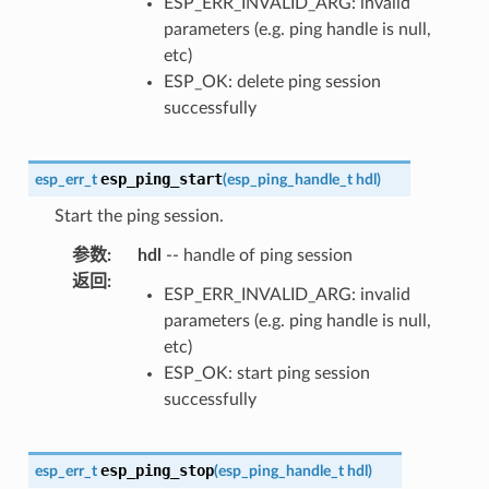
ESP_ERR_INVALID_ARG: invalid
parameters (e.g. ping handle is null,
etc)
ESP_OK: delete ping session
successfully
esp_ping_start
esp_err_t
(
esp_ping_handle_t
hdl
)
Start the ping session.
参数
:
hdl
-- handle of ping session
返回
:
ESP_ERR_INVALID_ARG: invalid
parameters (e.g. ping handle is null,
etc)
ESP_OK: start ping session
successfully
esp_ping_stop
esp_err_t
(
esp_ping_handle_t
hdl
)