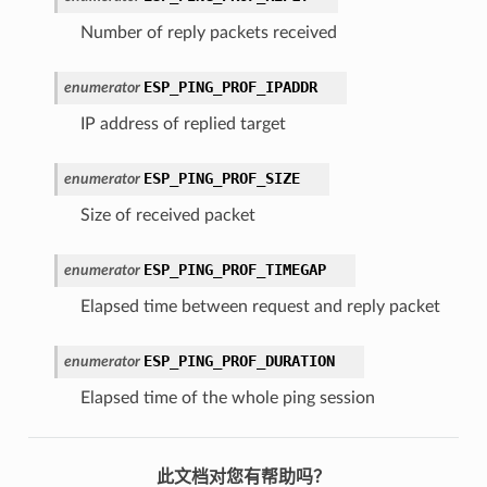
Number of reply packets received
ESP_PING_PROF_IPADDR
enumerator
IP address of replied target
ESP_PING_PROF_SIZE
enumerator
Size of received packet
ESP_PING_PROF_TIMEGAP
enumerator
Elapsed time between request and reply packet
ESP_PING_PROF_DURATION
enumerator
Elapsed time of the whole ping session
此文档对您有帮助吗？