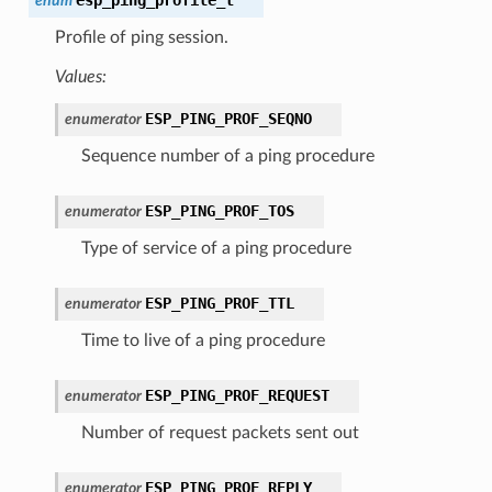
enum
Profile of ping session.
Values:
ESP_PING_PROF_SEQNO
enumerator
Sequence number of a ping procedure
ESP_PING_PROF_TOS
enumerator
Type of service of a ping procedure
ESP_PING_PROF_TTL
enumerator
Time to live of a ping procedure
ESP_PING_PROF_REQUEST
enumerator
Number of request packets sent out
ESP_PING_PROF_REPLY
enumerator