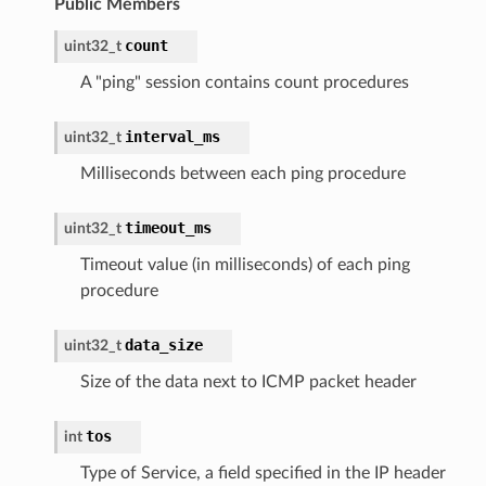
Public Members
count
uint32_t
A "ping" session contains count procedures
interval_ms
uint32_t
Milliseconds between each ping procedure
timeout_ms
uint32_t
Timeout value (in milliseconds) of each ping
procedure
data_size
uint32_t
Size of the data next to ICMP packet header
tos
int
Type of Service, a field specified in the IP header