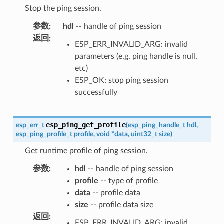
Stop the ping session.
参数
:
hdl
-- handle of ping session
返回
:
ESP_ERR_INVALID_ARG: invalid
parameters (e.g. ping handle is null,
etc)
ESP_OK: stop ping session
successfully
esp_ping_get_profile
esp_err_t
(
esp_ping_handle_t
hdl
,
esp_ping_profile_t
profile
,
void
*
data
,
uint32_t
size
)
Get runtime profile of ping session.
参数
:
hdl
-- handle of ping session
profile
-- type of profile
data
-- profile data
size
-- profile data size
返回
:
ESP_ERR_INVALID_ARG: invalid