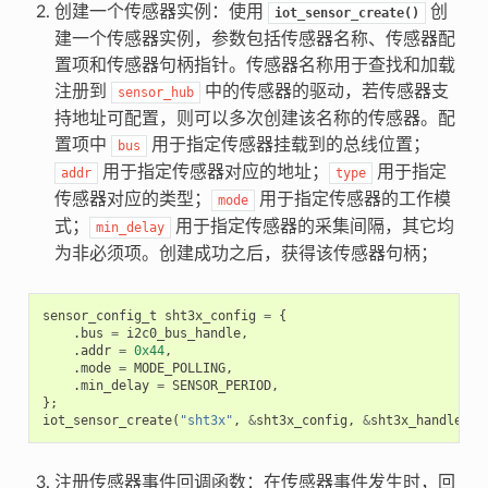
创建一个传感器实例：使用
创
iot_sensor_create()
建一个传感器实例，参数包括传感器名称、传感器配
置项和传感器句柄指针。传感器名称用于查找和加载
注册到
中的传感器的驱动，若传感器支
sensor_hub
持地址可配置，则可以多次创建该名称的传感器。配
置项中
用于指定传感器挂载到的总线位置；
bus
用于指定传感器对应的地址；
用于指定
addr
type
传感器对应的类型；
用于指定传感器的工作模
mode
式；
用于指定传感器的采集间隔，其它均
min_delay
为非必须项。创建成功之后，获得该传感器句柄；
sensor_config_t
sht3x_config
=
{
.
bus
=
i2c0_bus_handle
,
.
addr
=
0x44
,
.
mode
=
MODE_POLLING
,
.
min_delay
=
SENSOR_PERIOD
,
};
iot_sensor_create
(
"sht3x"
,
&
sht3x_config
,
&
sht3x_handle
)
注册传感器事件回调函数：在传感器事件发生时，回