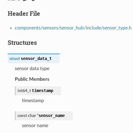
Header File
components/sensors/sensor_hub/include/sensor_type.h
Structures
sensor_data_t
struct
sensor data type
Public Members
timestamp
int64_t
timestamp
sensor_name
const
char
*
sensor name