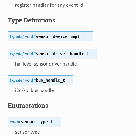
register handler for any event id
Type Definitions
sensor_device_impl_t
typedef
void
*
sensor_driver_handle_t
typedef
void
*
hal level sensor driver handle
bus_handle_t
typedef
void
*
i2c/spi bus handle
Enumerations
sensor_type_t
enum
sensor type