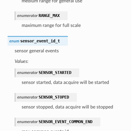
medium range for general use
RANGE_MAX
enumerator
maximum range for full scale
sensor_event_id_t
enum
sensor general events
Values:
SENSOR_STARTED
enumerator
sensor started, data acquire will be started
SENSOR_STOPED
enumerator
sensor stopped, data acquire will be stopped
SENSOR_EVENT_COMMON_END
enumerator