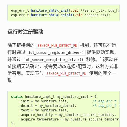
esp_err_t
humiture_sht3x_init
(
void
**
sensor_ctx
,
bus_handl
esp_err_t
humiture_sht3x_deinit
(
void
*
sensor_ctx
);
运行时注册驱动
除了链接期的
机制，还可以在运
SENSOR_HUB_DETECT_FN
行时通过
提供驱动实现，
iot_sensor_register_driver()
并通过
移除。当驱动在
iot_sensor_unregister_driver()
链接期无法确定，或需要动态选择/配置时，这种方式非
常有用。实现表与
使用的完全一
SENSOR_HUB_DETECT_FN
致：
static
humiture_impl_t
my_humiture_impl
=
{
.
init
=
my_humiture_init
,
/* esp_err_t (*)(
.
deinit
=
my_humiture_deinit
,
/* esp_err_t (*)(
.
test
=
my_humiture_test
,
.
acquire_humidity
=
my_humiture_acquire_humidity
,
.
acquire_temperature
=
my_humiture_acquire_temperature
};