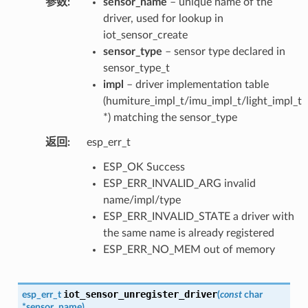
参数
sensor_name
– unique name of the
driver, used for lookup in
iot_sensor_create
sensor_type
– sensor type declared in
sensor_type_t
impl
– driver implementation table
(humiture_impl_t/imu_impl_t/light_impl_t
*) matching the sensor_type
返回
esp_err_t
ESP_OK Success
ESP_ERR_INVALID_ARG invalid
name/impl/type
ESP_ERR_INVALID_STATE a driver with
the same name is already registered
ESP_ERR_NO_MEM out of memory
iot_sensor_unregister_driver
esp_err_t
(
const
char
*
sensor_name
)