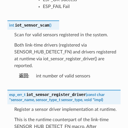
ESP_FAIL Fail
iot_sensor_scan
int
(
)
Scan for valid sensors registered in the system.
Both link-time drivers (registered via
SENSOR_HUB_DETECT_FN) and drivers registered
at runtime via iot_sensor_register_driver() are
reported.
返回
int number of valid sensors
iot_sensor_register_driver
esp_err_t
(
const
char
*
sensor_name
,
sensor_type_t
sensor_type
,
void
*
impl
)
Register a sensor driver implementation at runtime.
This is the runtime counterpart of the link-time
SENSOR_HUB_DETECT_FN macro. After