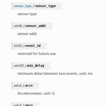
sensor_type
sensor_type_t
sensor type
sensor_addr
uint8_t
sensor addr
event_id
int32_t
reserved for future use
min_delay
uint32_t
minimum delay between two events, unit: ms
acce
axis3_t
Accelerometer. unit: G
gyro
axis3_t