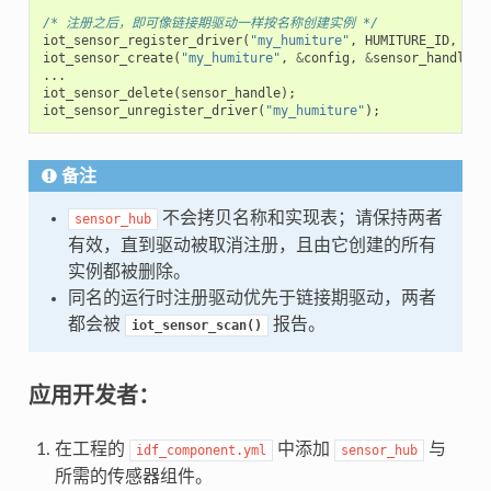
/* 注册之后，即可像链接期驱动一样按名称创建实例 */
iot_sensor_register_driver
(
"my_humiture"
,
HUMITURE_ID
,
&
my
iot_sensor_create
(
"my_humiture"
,
&
config
,
&
sensor_handle
);
...
iot_sensor_delete
(
sensor_handle
);
iot_sensor_unregister_driver
(
"my_humiture"
);
备注
不会拷贝名称和实现表；请保持两者
sensor_hub
有效，直到驱动被取消注册，且由它创建的所有
实例都被删除。
同名的运行时注册驱动优先于链接期驱动，两者
都会被
报告。
iot_sensor_scan()
应用开发者：
在工程的
中添加
与
idf_component.yml
sensor_hub
所需的传感器组件。