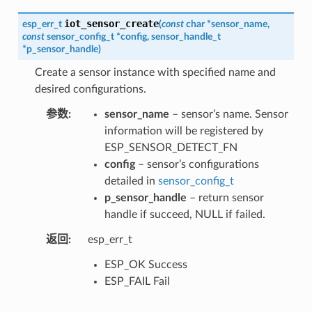
iot_sensor_create
esp_err_t
(
const
char
*
sensor_name
,
const
sensor_config_t
*
config
,
sensor_handle_t
*
p_sensor_handle
)
Create a sensor instance with specified name and
desired configurations.
参数
sensor_name
– sensor’s name. Sensor
information will be registered by
ESP_SENSOR_DETECT_FN
config
– sensor’s configurations
detailed in
sensor_config_t
p_sensor_handle
– return sensor
handle if succeed, NULL if failed.
返回
esp_err_t
ESP_OK Success
ESP_FAIL Fail