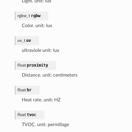
Light. unit: lux
rgbw
rgbw_t
Color. unit: lux
uv
uv_t
ultraviole unit: lux
proximity
float
Distance. unit: centimeters
hr
float
Heat rate. unit: HZ
tvoc
float
TVOC. unit: permillage