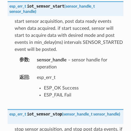
iot_sensor_start
esp_err_t
(
sensor_handle_t
sensor_handle
)
start sensor acquisition, post data ready events
when data acquired. if start succeed, sensor will
start to acquire data with desired mode and post
events in min_delay(ms) intervals SENSOR_STARTED
event will be posted.
参数
sensor_handle
– sensor handle for
operation
返回
esp_err_t
ESP_OK Success
ESP_FAIL Fail
iot_sensor_stop
esp_err_t
(
sensor_handle_t
sensor_handle
)
stop sensor acquisition, and stop post data events. if