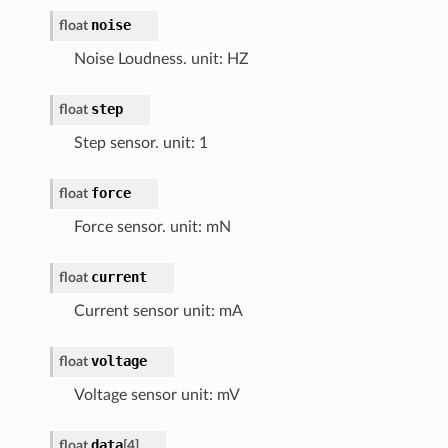
noise
float
Noise Loudness. unit: HZ
step
float
Step sensor. unit: 1
force
float
Force sensor. unit: mN
current
float
Current sensor unit: mA
voltage
float
Voltage sensor unit: mV
data
float
[
4
]