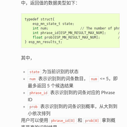
中，返回值的数据类型如下：
typedef
struct
{
esp_mn_state_t
state
;
int
num
;
//
The
number
of
phrase
int
phrase_id
[
ESP_MN_RESULT_MAX_NUM
];
//
T
float
prob
[
ESP_MN_RESULT_MAX_NUM
];
//
T
}
esp_mn_results_t
;
其中，
为当前识别的状态
state
表示识别到的词条数目，
<= 5，即
num
num
最多返回 5 个候选结果
表示识别到的词条对应的 Phrase
phrase_id
ID
表示识别到的词条识别概率，从大到到
prob
小依次排列
用户可以使用
和
拿到概
phrase_id[0]
prob[0]