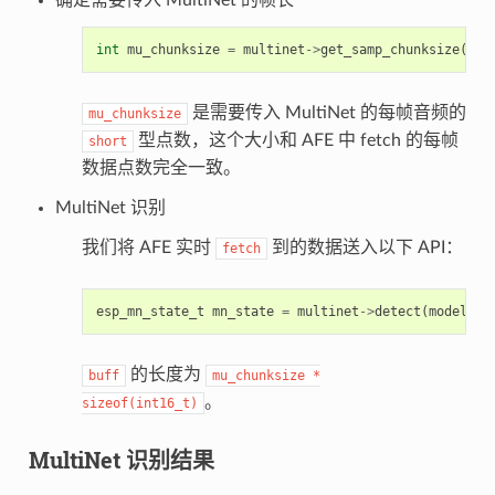
确定需要传入 MultiNet 的帧长
int
mu_chunksize
=
multinet
->
get_samp_chunksize
(
mod
是需要传入 MultiNet 的每帧音频的
mu_chunksize
型点数，这个大小和 AFE 中 fetch 的每帧
short
数据点数完全一致。
MultiNet 识别
我们将 AFE 实时
到的数据送入以下 API：
fetch
esp_mn_state_t
mn_state
=
multinet
->
detect
(
model_da
的长度为
buff
mu_chunksize
*
。
sizeof(int16_t)
MultiNet 识别结果