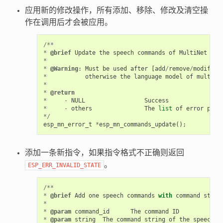
应用新的修改操作，所有添加、移除、修改及清空操
作在调用后才会被应用。
/**
*
@brief
Update
the
speech
commands
of
MultiNet
*
*
@Warning
:
Must
be
used
after
[
add
/
remove
/
modify
/
c
*
otherwise
the
language
model
of
multine
*
*
@return
*
-
NULL
Success
*
-
others
The
list
of
error
phra
*/
esp_mn_error_t
*
esp_mn_commands_update
();
添加一条新指令，如果指令格式不正确则返回
。
ESP_ERR_INVALID_STATE
/**
*
@brief
Add
one
speech
commands
with
command
strin
*
*
@param
command_id
The
command
ID
*
@param
string
The
command
string
of
the
speech
c