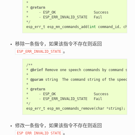
*
*
@return
*
-
ESP_OK
Success
*
-
ESP_ERR_INVALID_STATE
Fail
*/
esp_err_t
esp_mn_commands_add
(
int
command_id
,
char
移除一条指令，如果该指令不存在则返回
。
ESP_ERR_INVALID_STATE
/**
*
@brief
Remove
one
speech
commands
by
command
stri
*
*
@param
string
The
command
string
of
the
speech
c
*
*
@return
*
-
ESP_OK
Success
*
-
ESP_ERR_INVALID_STATE
Fail
*/
esp_err_t
esp_mn_commands_remove
(
char
*
string
);
修改一条指令，如果该指令不存在则返回
。
ESP_ERR_INVALID_STATE