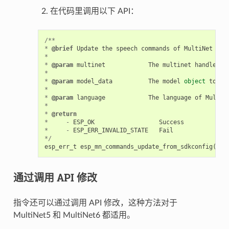
在代码里调用以下 API：
/**
*
@brief
Update
the
speech
commands
of
MultiNet
by
*
*
@param
multinet
The
multinet
handle
*
*
@param
model_data
The
model
object
to
qu
*
*
@param
language
The
language
of
MultiN
*
*
@return
*
-
ESP_OK
Success
*
-
ESP_ERR_INVALID_STATE
Fail
*/
esp_err_t
esp_mn_commands_update_from_sdkconfig
(
esp
通过调用 API 修改
指令还可以通过调用 API 修改，这种方法对于
MultiNet5 和 MultiNet6 都适用。