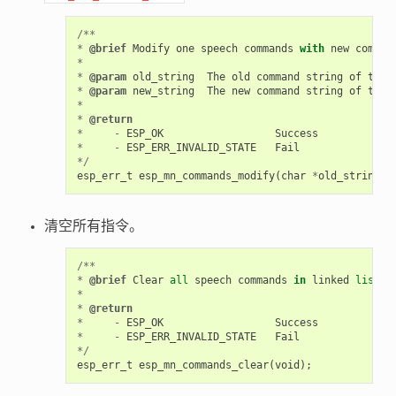
/**
*
@brief
Modify
one
speech
commands
with
new
comman
*
*
@param
old_string
The
old
command
string
of
the
*
@param
new_string
The
new
command
string
of
the
*
*
@return
*
-
ESP_OK
Success
*
-
ESP_ERR_INVALID_STATE
Fail
*/
esp_err_t
esp_mn_commands_modify
(
char
*
old_string
,
清空所有指令。
/**
*
@brief
Clear
all
speech
commands
in
linked
list
*
*
@return
*
-
ESP_OK
Success
*
-
ESP_ERR_INVALID_STATE
Fail
*/
esp_err_t
esp_mn_commands_clear
(
void
);