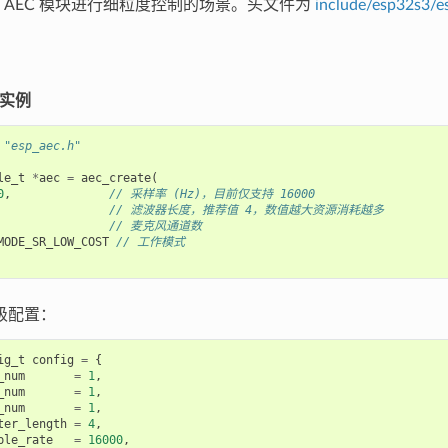
 AEC 模块进行细粒度控制的场景。头文件为
include/esp32s3/e
 实例
"esp_aec.h"
le_t
*
aec
=
aec_create
(
0
,
// 采样率 (Hz)，目前仅支持 16000
// 滤波器长度，推荐值 4，数值越大资源消耗越多
// 麦克风通道数
MODE_SR_LOW_COST
// 工作模式
级配置：
ig_t
config
=
{
_num
=
1
,
_num
=
1
,
_num
=
1
,
ter_length
=
4
,
ple_rate
=
16000
,