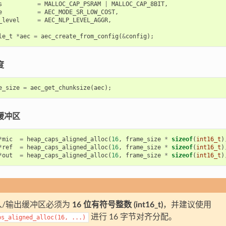
s
=
MALLOC_CAP_PSRAM
|
MALLOC_CAP_8BIT
,
e
=
AEC_MODE_SR_LOW_COST
,
_level
=
AEC_NLP_LEVEL_AGGR
,
le_t
*
aec
=
aec_create_from_config
(
&
config
);
度
e_size
=
aec_get_chunksize
(
aec
);
缓冲区
*
mic
=
heap_caps_aligned_alloc
(
16
,
frame_size
*
sizeof
(
int16_t
)
*
ref
=
heap_caps_aligned_alloc
(
16
,
frame_size
*
sizeof
(
int16_t
)
*
out
=
heap_caps_aligned_alloc
(
16
,
frame_size
*
sizeof
(
int16_t
)
入/输出缓冲区必须为
16 位有符号整数 (int16_t)
，并建议使用
进行 16 字节对齐分配。
ps_aligned_alloc(16,
...)