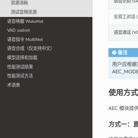
语音识别 (SR
资源消耗
测试音频资源
全双工对话 (
语音唤醒 WakeNet
VAD vadnet
语音通话 (VO
语音指令 MultiNet
语音合成（仅支持中文）
备注
模型选择和加载
用户应根据
性能测试结果
AEC_MO
性能测试方法
术语表
使用方式
AEC 模块
方式一：直接