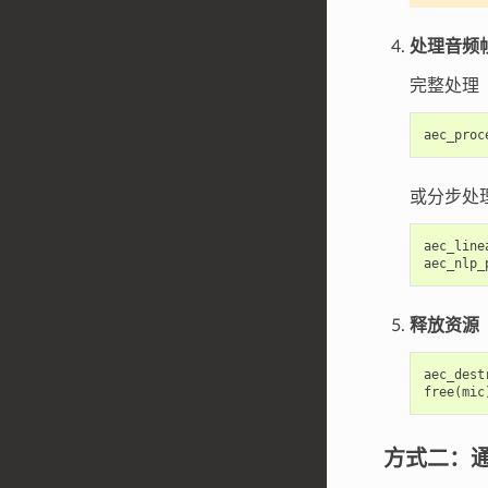
处理音频
完整处理（
aec_proc
或分步处
aec_line
aec_nlp_
释放资源
aec_dest
free
(
mic
方式二：通