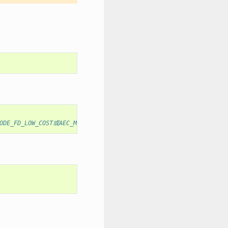
FD_LOW_COST或AEC_MODE_FD_HIGH_PERF模式有效