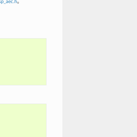
sp_aec.h
。