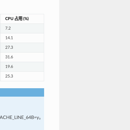
CPU 占用 (%)
7.2
14.1
27.3
31.6
19.6
25.3
ACHE_LINE_64B=y。