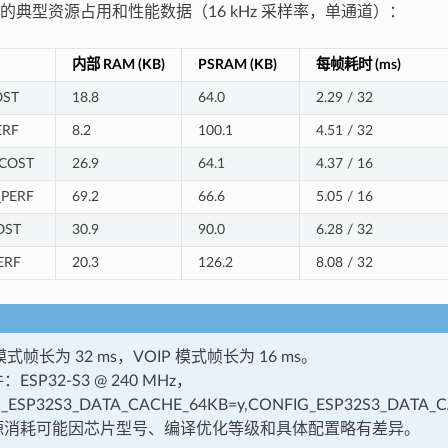
的典型资源占用和性能数据（16 kHz 采样率，单通道）：
内部 RAM (KB)
PSRAM (KB)
每帧耗时 (ms)
OST
18.8
64.0
2.29 / 32
ERF
8.2
100.1
4.51 / 32
COST
26.9
64.1
4.37 / 16
_PERF
69.2
66.6
5.05 / 16
OST
30.9
90.0
6.28 / 32
ERF
20.3
126.2
8.08 / 32
 模式帧长为 32 ms，VOIP 模式帧长为 16 ms。
ESP32-S3 @ 240 MHz，
_ESP32S3_DATA_CACHE_64KB=y,CONFIG_ESP32S3_DATA_C
源消耗可能因芯片型号、编译优化等级和具体配置略有差异。