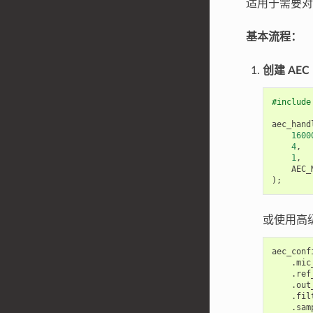
适用于需要对
基本流程：
创建 AEC
#include
aec_hand
1600
4
,
1
,
AEC_
);
或使用高
aec_conf
.
mic
.
ref
.
out
.
fil
.
sam