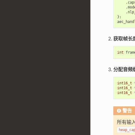
.
cap
.
mod
.
nlp
};
aec_hand
获取帧长
int
fram
分配音频
int16_t
int16_t
int16_t
警告
所有输
heap_ca