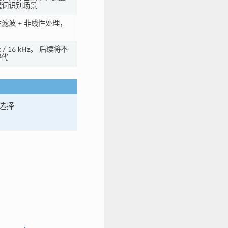
醒词识别场景
滤波 + 非线性处理，
/ 16 kHz。 后续将不
替代
选择