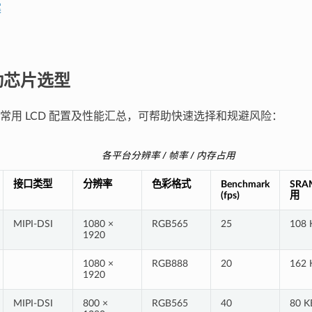
案
驱动芯片选型
常用 LCD 配置及性能汇总，可帮助快速选择和规避风险：
各平台分辨率 / 帧率 / 内存占用
接口类型
分辨率
色彩格式
Benchmark
SRA
(fps)
用
MIPI-DSI
1080 ×
RGB565
25
108 
1920
1080 ×
RGB888
20
162 
1920
MIPI-DSI
800 ×
RGB565
40
80 K