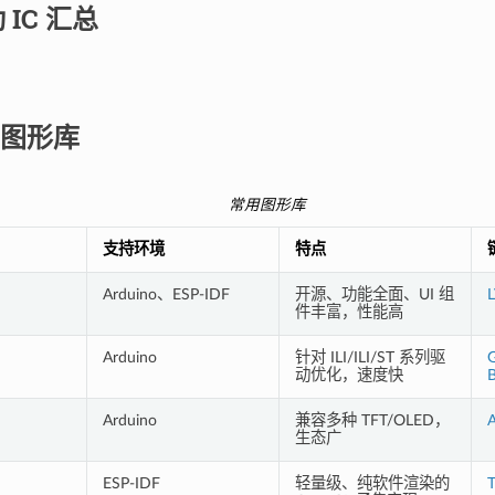
 IC 汇总
图形库
常用图形库
支持环境
特点
Arduino、ESP-IDF
开源、功能全面、UI 组
件丰富，性能高
Arduino
针对 ILI/ILI/ST 系列驱
G
动优化，速度快
Arduino
兼容多种 TFT/OLED，
A
生态广
ESP-IDF
轻量级、纯软件渲染的
T