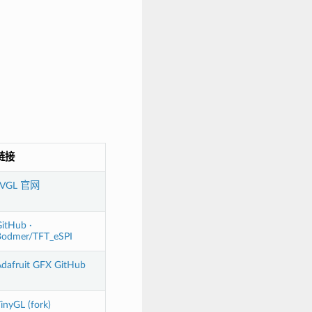
链接
LVGL 官网
itHub ·
Bodmer/TFT_eSPI
dafruit GFX GitHub
inyGL (fork)