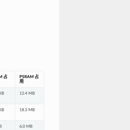
M 占
PSRAM 占
用
KB
12.4 MB
KB
18.3 MB
B
6.0 MB