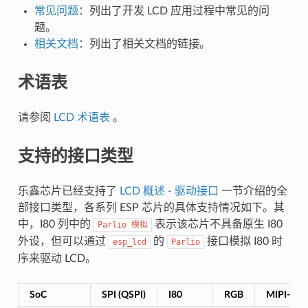
常见问题
：列出了开发 LCD 应用过程中常见的问
题。
相关文档
：列出了相关文档的链接。
术语表
请参阅
LCD 术语表
。
支持的接口类型
乐鑫芯⽚已经⽀持了
LCD 概述 - 驱动接口
一节介绍的全
部接⼝类型，各系列 ESP 芯⽚的具体⽀持情况如下。其
中，I80 列中的
表示该芯片不具备原生 I80
Parlio
模拟
外设，但可以通过
的
接口模拟 I80 时
esp_lcd
Parlio
序来驱动 LCD。
SoC
SPI (QSPI)
I80
RGB
MIPI-DSI