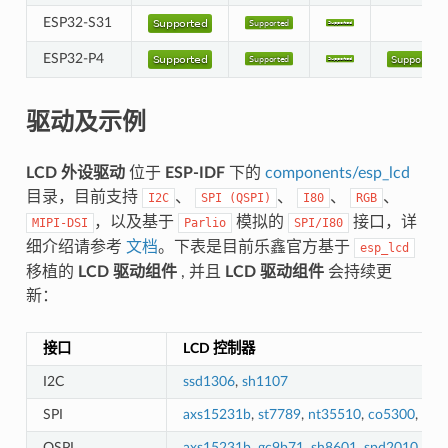
ESP32-S31
ESP32-P4
驱动及示例
LCD 外设驱动
位于
ESP-IDF
下的
components/esp_lcd
目录，目前支持
、
、
、
、
I2C
SPI
(QSPI)
I80
RGB
，以及基于
模拟的
接口，详
MIPI-DSI
Parlio
SPI/I80
细介绍请参考
文档
。下表是目前乐鑫官方基于
esp_lcd
移植的
LCD 驱动组件
, 并且
LCD 驱动组件
会持续更
新：
接口
LCD 控制器
I2C
ssd1306
,
sh1107
SPI
axs15231b
,
st7789
,
nt35510
,
co5300
,
gc9
QSPI
axs15231b
,
gc9b71
,
sh8601
,
spd2010
,
st7