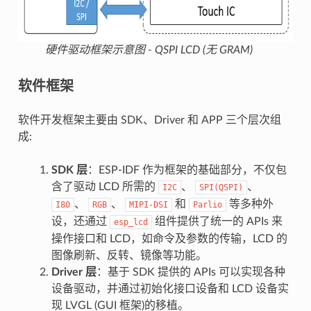
硬件驱动框架示意图 - QSPI LCD (无 GRAM)
软件框架
软件开发框架主要由 SDK、Driver 和 APP 三个层次组
成:
SDK 层
：ESP-IDF 作为框架的基础部分，不仅包
含了驱动 LCD 所需的
、
、
I2C
SPI(QSPI)
、
、
和
等多种外
I80
RGB
MIPI-DSI
Parlio
设，还通过
组件提供了统一的 APIs 来
esp_lcd
操作接口和 LCD，如命令及参数的传输，LCD 的
图像刷新、反转、镜像等功能。
Driver 层
：基于 SDK 提供的 APIs 可以实现各种
设备驱动，并通过初始化接口设备和 LCD 设备实
现 LVGL (GUI 框架)的移植。