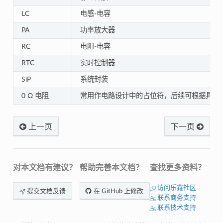
LC
电感-电容
PA
功率放大器
RC
电阻-电容
RTC
实时控制器
SiP
系统封装
0 Ω 电阻
常用作电路设计中的占位符，后续可根据具体
上一页
下一页
对本文档有建议？
帮助完善本文档？
查找更多资料？
访问乐鑫社区
提交文档反馈
在 GitHub 上修改
联系商务支持
联系技术支持