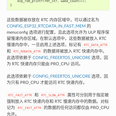
esp_rom_printf
(
fmt_str
,
wake_count
++
);
}
这些数据被存放在 RTC 内存区域中，可以通过名为
CONFIG_ESP32_RTCDATA_IN_FAST_MEM
的
menuconfig 选项进行配置，且此选项允许为 ULP 程序保
留慢速内存区域。在默认选项中，这些数据被放入 RTC
慢速内存中，一旦启用上述选项，标记有
RTC_DATA_ATTR
和
的数据将被放入 RTC 快速内存中。
RTC_RODATA_ATTR
此选项依赖于
CONFIG_FREERTOS_UNICORE
选项，因
为 RTC 快速内存只能由 PRO_CPU 访问。
此选项依赖于
CONFIG_FREERTOS_UNICORE
选项，因
为只有 PRO_CPU 才能访问 RTC 快速内存。
和
属性可分别用于指定被
RTC_FAST_ATTR
RTC_SLOW_ATTR
强制放入 RTC 快速内存和 RTC 慢速内存中的数据。对标
记为
的数据的任何访问都仅由 PRO_CPU
RTC_FAST_ATTR
允许。