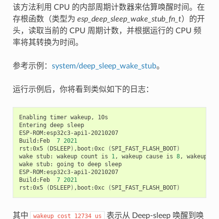
该方法利用 CPU 的内部周期计数器来估算唤醒时间。在
存根函数（类型为
esp_deep_sleep_wake_stub_fn_t
）的开
头，读取当前的 CPU 周期计数，并根据运行的 CPU 频
率将其转换为时间。
参考示例：
system/deep_sleep_wake_stub
。
运行示例后，你将看到类似如下的日志：
Enabling
timer
wakeup,
10s

Entering
deep
sleep

ESP-ROM:esp32c3-api1-20210207

Build:Feb
7
2021
rst:0x5
(
DSLEEP
)
,boot:0xc
(
SPI_FAST_FLASH_BOOT
)
wake
stub:
wakeup
count
is
1
,
wakeup
cause
is
8
,
wakeup
co
wake
stub:
going
to
deep
sleep

ESP-ROM:esp32c3-api1-20210207

Build:Feb
7
2021
rst:0x5
(
DSLEEP
)
,boot:0xc
(
SPI_FAST_FLASH_BOOT
)
其中
表示从 Deep-sleep 唤醒到唤
wakeup
cost
12734
us