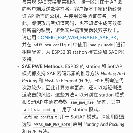
与常规 SAE 交换非常相似，唯一区别在于 AP 会
向客户端发送数字签名。客户端基于密码指纹验
证 AP 断言的公钥，并使用公钥验证签名。因
此，即使攻击者知道密码，也不知道生成有效签
名所需的私钥，避免客户端遭受伪装双子攻击。
请启用
CONFIG_ESP_WIFI_ENABLE_SAE_PK
，
并在
中使用
进行
wifi_sta_config_t
sae_pk_mode
相应配置，为 ESP32 的 station 模式添加 SAE PK
支持。
SAE PWE Methods
: ESP32 的 station 和 SoftAP
模式都支持 SAE 密码元素的推导方法
Hunting And
Pecking
和
Hash to Element (H2E)
。H2E 所需迭代
次数较少，因此计算效率更高，还可以减轻侧通
道攻击的风险。这些方法可以分别在 station 模式
和 SoftAP 中通过参数
配置，其中
sae_pwe_h2e
用于 station 模式，
wifi_sta_config_t
用于 SoftAP 模式。请使用配置
wifi_ap_config_t
选项
启用
Hunting And Pecking
WPA3_SAE_PWE_BOTH
和
H2E
方法。