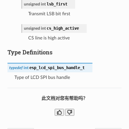
lsb_first
unsigned
int
Transmit LSB bit first
cs_high_active
unsigned
int
CS line is high active
Type Definitions
esp_lcd_spi_bus_handle_t
typedef
int
Type of LCD SPI bus handle
此文档对您有帮助吗？