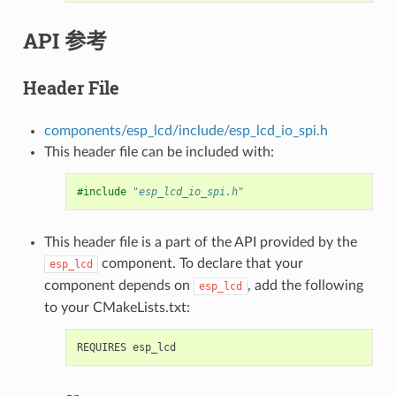
API 参考
Header File
components/esp_lcd/include/esp_lcd_io_spi.h
This header file can be included with:
#include
"esp_lcd_io_spi.h"
This header file is a part of the API provided by the
component. To declare that your
esp_lcd
component depends on
, add the following
esp_lcd
to your CMakeLists.txt: