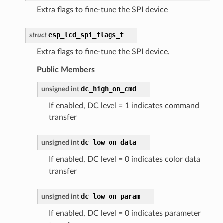
Extra flags to fine-tune the SPI device
esp_lcd_spi_flags_t
struct
Extra flags to fine-tune the SPI device.
Public Members
dc_high_on_cmd
unsigned
int
If enabled, DC level = 1 indicates command
transfer
dc_low_on_data
unsigned
int
If enabled, DC level = 0 indicates color data
transfer
dc_low_on_param
unsigned
int
If enabled, DC level = 0 indicates parameter