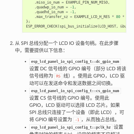
.
miso_io_num
=
EXAMPLE_PIN_NUM_MISO
,
.
quadwp_io_num
=
-1
,
.
quadhd_io_num
=
-1
,
.
max_transfer_sz
=
EXAMPLE_LCD_H_RES
*
80
*
siz
};
ESP_ERROR_CHECK
(
spi_bus_initialize
(
LCD_HOST
,
&
buscf
从 SPI 总线分配一个 LCD IO 设备句柄。在此步骤
中，需要提供以下信息：
esp_lcd_panel_io_spi_config_t::dc_gpio_num
设置 DC 信号线的 GPIO 编号（部分 LCD 将该
信号线称为
线）。使用此 GPIO，LCD 驱
RS
动可以在发送命令和发送数据之间切换。
esp_lcd_panel_io_spi_config_t::cs_gpio_num
设置 CS 信号线的 GPIO 编号。使用此
GPIO，LCD 驱动可以选择 LCD 芯片。如果
SPI 总线只连接了一个设备（即此 LCD），可
将 GPIO 编号设置为
，从而独占总线。
-1
设置
esp_lcd_panel_io_spi_config_t::pclk_hz