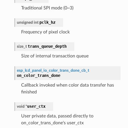
Traditional SPI mode (0~3)
pclk_hz
unsigned
int
Frequency of pixel clock
trans_queue_depth
size_t
Size of internal transaction queue
esp_lcd_panel_io_color_trans_done_cb_t
on_color_trans_done
Callback invoked when color data transfer has
finished
user_ctx
void
*
User private data, passed directly to
on_color_trans_done's user_ctx