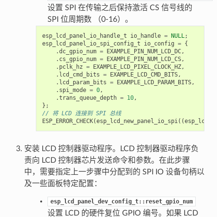
设置 SPI 在传输之后保持激活 CS 信号线的
SPI 位周期数 （0-16）。
esp_lcd_panel_io_handle_t
io_handle
=
NULL
;
esp_lcd_panel_io_spi_config_t
io_config
=
{
.
dc_gpio_num
=
EXAMPLE_PIN_NUM_LCD_DC
,
.
cs_gpio_num
=
EXAMPLE_PIN_NUM_LCD_CS
,
.
pclk_hz
=
EXAMPLE_LCD_PIXEL_CLOCK_HZ
,
.
lcd_cmd_bits
=
EXAMPLE_LCD_CMD_BITS
,
.
lcd_param_bits
=
EXAMPLE_LCD_PARAM_BITS
,
.
spi_mode
=
0
,
.
trans_queue_depth
=
10
,
};
// 将 LCD 连接到 SPI 总线
ESP_ERROR_CHECK
(
esp_lcd_new_panel_io_spi
((
esp_lcd_s
安装 LCD 控制器驱动程序。LCD 控制器驱动程序负
责向 LCD 控制器芯片发送命令和参数。在此步骤
中，需要指定上一步骤中分配到的 SPI IO 设备句柄以
及一些面板特定配置：
esp_lcd_panel_dev_config_t::reset_gpio_num
设置 LCD 的硬件复位 GPIO 编号。如果 LCD