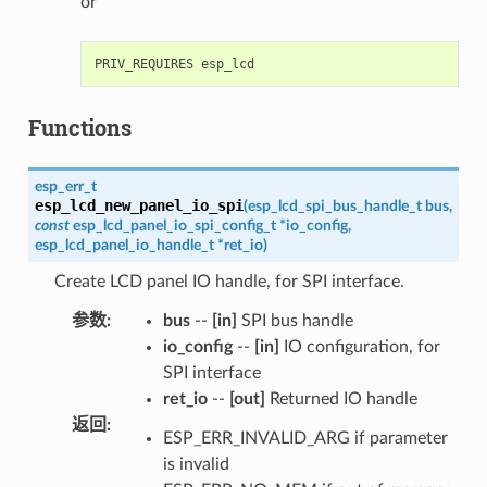
or
Functions
esp_err_t
esp_lcd_new_panel_io_spi
(
esp_lcd_spi_bus_handle_t
bus
,
const
esp_lcd_panel_io_spi_config_t
*
io_config
,
esp_lcd_panel_io_handle_t
*
ret_io
)
Create LCD panel IO handle, for SPI interface.
参数
:
bus
--
[in]
SPI bus handle
io_config
--
[in]
IO configuration, for
SPI interface
ret_io
--
[out]
Returned IO handle
返回
:
ESP_ERR_INVALID_ARG if parameter
is invalid