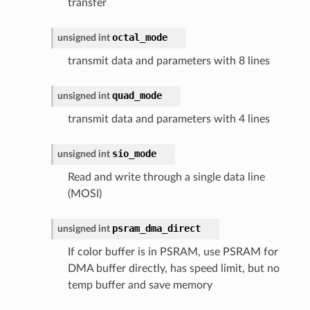
transfer
octal_mode
unsigned
int
transmit data and parameters with 8 lines
quad_mode
unsigned
int
transmit data and parameters with 4 lines
sio_mode
unsigned
int
Read and write through a single data line
(MOSI)
psram_dma_direct
unsigned
int
If color buffer is in PSRAM, use PSRAM for
DMA buffer directly, has speed limit, but no
temp buffer and save memory