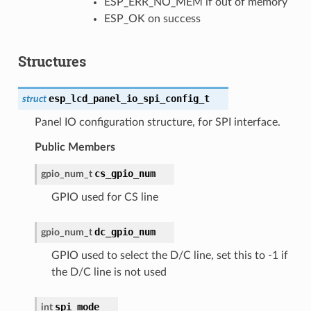
ESP_ERR_NO_MEM if out of memory
ESP_OK on success
Structures
esp_lcd_panel_io_spi_config_t
struct
Panel IO configuration structure, for SPI interface.
Public Members
cs_gpio_num
gpio_num_t
GPIO used for CS line
dc_gpio_num
gpio_num_t
GPIO used to select the D/C line, set this to -1 if
the D/C line is not used
spi_mode
int