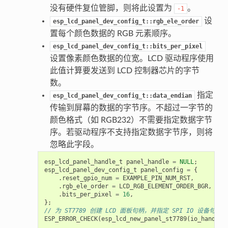
没有硬件复位管脚，则将此设置为
。
-1
设
esp_lcd_panel_dev_config_t::rgb_ele_order
置每个颜色数据的 RGB 元素顺序。
esp_lcd_panel_dev_config_t::bits_per_pixel
设置像素颜色数据的位宽。LCD 驱动程序使用
此值计算要发送到 LCD 控制器芯片的字节
数。
指定
esp_lcd_panel_dev_config_t::data_endian
传输到屏幕的数据的字节序。不超过一字节的
颜色格式（如 RGB232）不需要指定数据字节
序。若驱动程序不支持指定数据字节序，则将
忽略此字段。
esp_lcd_panel_handle_t
panel_handle
=
NULL
;
esp_lcd_panel_dev_config_t
panel_config
=
{
.
reset_gpio_num
=
EXAMPLE_PIN_NUM_RST
,
.
rgb_ele_order
=
LCD_RGB_ELEMENT_ORDER_BGR
,
.
bits_per_pixel
=
16
,
};
// 为 ST7789 创建 LCD 面板句柄，并指定 SPI IO 设备句柄
ESP_ERROR_CHECK
(
esp_lcd_new_panel_st7789
(
io_handle
,