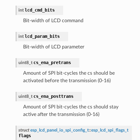
lcd_cmd_bits
int
Bit-width of LCD command
lcd_param_bits
int
Bit-width of LCD parameter
cs_ena_pretrans
uint8_t
Amount of SPI bit-cycles the cs should be
activated before the transmission (0-16)
cs_ena_posttrans
uint8_t
Amount of SPI bit-cycles the cs should stay
active after the transmission (0-16)
struct
esp_lcd_panel_io_spi_config_t
::
esp_lcd_spi_flags_t
flags