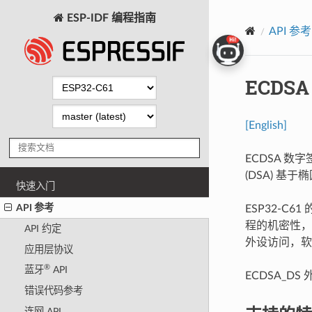
ESP-IDF 编程指南
API 参考
ECDSA
[English]
ECDSA 数字
(DSA) 基
快速入门
API 参考
ESP32-C
程的机密性，
API 约定
外设访问，软
应用层协议
®
蓝牙
API
ECDSA_D
错误代码参考
连网 API