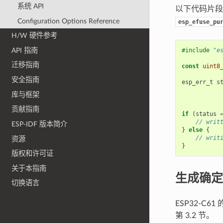
系统 API
以下代码片
Configuration Options Reference
esp_efuse_pu
H/W 硬件参考
API 指南
#include
"e
迁移指南
const
uint8
安全指南
esp_err_t
s
库与框架
贡献指南
if
(
status
// writ
ESP-IDF 版本简介
}
else
{
// writ
资源
}
版权和许可证
关于本指南
生成确定
切换语言
ESP32-C
第 3.2 节。