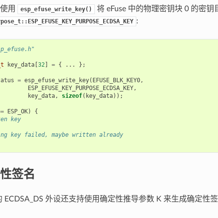
段使用
将 eFuse 中的物理密钥块 0 的密
esp_efuse_write_key()
:
rpose_t::ESP_EFUSE_KEY_PURPOSE_ECDSA_KEY
sp_efuse.h"
_t
key_data
[
32
]
=
{
...
};
tatus
=
esp_efuse_write_key
(
EFUSE_BLK_KEY0
,
ESP_EFUSE_KEY_PURPOSE_ECDSA_KEY
,
key_data
,
sizeof
(
key_data
));
==
ESP_OK
)
{
ten key
ing key failed, maybe written already
性签名
61 的 ECDSA_DS 外设还支持使用确定性推导参数 K 来生成确定