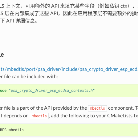
LS 上下文，可用额外的 API 来填充某些字段（例如私钥 ctx
-TLS 层在内部集成了这些 API，因此在应用程序层不需要额外的
 API 详细信息。
le
s/mbedtls/port/psa_driver/include/psa_crypto_driver_esp_ecd
r file can be included with:
ude
"psa_crypto_driver_esp_ecdsa_contexts.h"
r file is a part of the API provided by the
component. To
mbedtls
t depends on
, add the following to your CMakeLists.tx
mbedtls