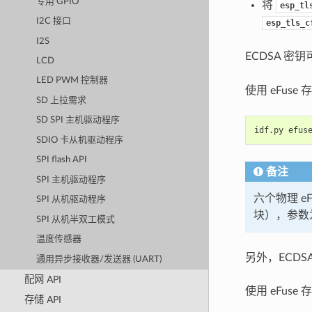
专用 GPIO
将
esp_tl
I2C 接口
esp_tls_c
I2S
ECDSA 密
LCD
LED PWM 控制器
使用 eFuse 
SD 上拉需求
SD SPI 主机驱动程序
idf.py
efus
SDIO 卡从机驱动程序
SPI flash API
备注
SPI 主机驱动程序
六个物理 eF
SPI 从机驱动程序
块），参数
SPI 从机半双工模式
温度传感器
另外，ECD
通用异步接收器/发送器 (UART)
配网 API
使用 eFuse 
存储 API