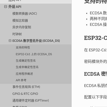
支持的特
外设 API
ECDSA
模数转换器 (ADC)
两种不同的椭
模拟比较器
ECDSA 
异步内存复制
时钟树
ESP32-
ECDSA 数字签名外设 (ECDSA_DS)
支持的特性
在 ESP32-
ESP32-C61 上的 ECDSA_DS
生成确定性签名
密码模块外的
生成非确定性签名
ECDSA 
应用程序概述
API 参考
ECDSA 私钥
事件任务矩阵 (ETM)
GPIO & RTC GPIO
配置以下字段
通用硬件定时器 (GPTimer)