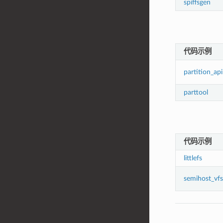
spiffsgen
代码示例
partition_api
parttool
代码示例
littlefs
semihost_vfs