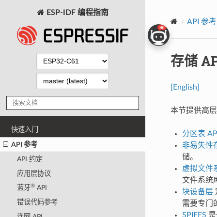
ESP-IDF 编程指南
API 参考
存储 AP
[English]
本节提供高层次的
快速入门
分区表 AP
API 参考
非易失性存储
储。
API 约定
虚拟文件系统
应用层协议
文件系统库
®
蓝牙
API
块设备层
错误代码参考
需要专门
SPIFFS
是
连网 API