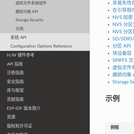
非易失性
虚拟文件系统组件
在引导程序
磨损均衡 API
NVS 加密
Storage Security
NVS 分
示例
NVS 分
系统 API
SD/SDI
分区 API
Configuration Options Reference
块设备层
H/W 硬件参考
SPIFFS
API 指南
虚拟文件
迁移指南
磨损均衡 A
安全指南
Storage S
库与框架
示例
贡献指南
ESP-IDF 版本简介
资源
版权和许可证
例程