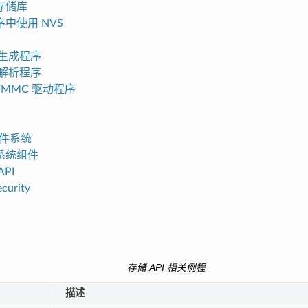
存储库
中使用 NVS
区生成程序
区解析程序
O/MMC 驱动程序
 文件系统
系统组件
PI
ecurity
存储 API 相关例程
描述