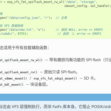
rr
=
esp_vfs_fat_spiflash_mount_rw_wl
(
"/data"
,
"storage"
,
&
mount_config
,
&
wl_handle
)
常
open
(
"/data/config.json"
,
"r"
);
// 正常
在 VFS 层被拒绝
open
(
"/data/new.txt"
,
"w"
);
// 返回 NULL，errno == EROFS
a/subdir"
,
0755
);
// 返回 -1，errno == EROFS
志适用于所有挂载辅助函数：
— 带有磨损均衡功能的 SPI flash（
at_spiflash_mount_rw_wl()
— 原始只读 SPI flash。
at_spiflash_mount_ro()
/
— SD 卡。
at_sdmmc_mount()
esp_vfs_fat_sdspi_mount()
— 块设备层。
at_bdl_mount()
标志由 VFS 层强制执行，而非 FatFs 库本身。它阻止 POSIX/st