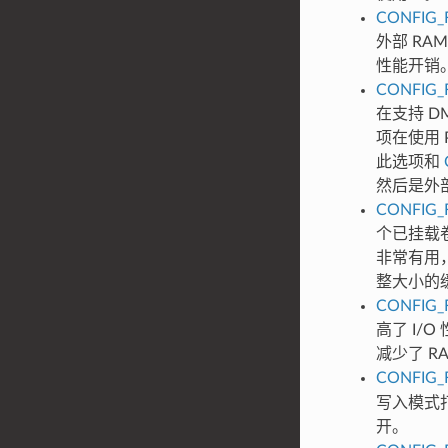
CONFIG_
外部 RA
性能开销
CONFIG_
在支持 
项在使用 
此选项和
然后是外部
CONFIG_
个已挂载
非常有用
整大小的
CONFIG_
高了 I/
减少了 
CONFIG_
写入模式
开。