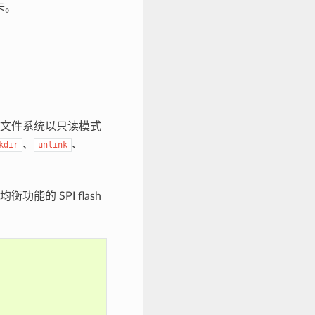
卡。
T 文件系统以只读模式
、
、
kdir
unlink
。
的 SPI flash