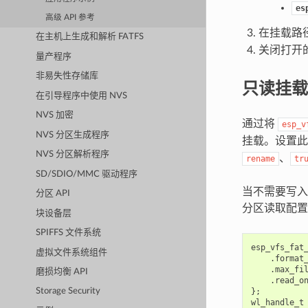
es
高级 API 参考
在挂载路径
在主机上生成和解析 FATFS
关闭打开
量产程序
非易失性存储库
只读挂载
在引导程序中使用 NVS
NVS 加密
通过将
esp_v
NVS 分区生成程序
挂载。设置此
NVS 分区解析程序
、
rename
tr
SD/SDIO/MMC 驱动程序
当不需要写入
分区 API
分区读取配置
块设备层
SPIFFS 文件系统
esp_vfs_fat
虚拟文件系统组件
.
format
.
max_fi
磨损均衡 API
.
read_o
};
Storage Security
wl_handle_t