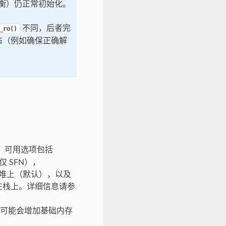
衡）仍正常初始化。
不同，后者完
_ro()
状态（例如确保正确解
支持。可用选项包括
仅 SFN），
储在堆上（默认），以及
储在栈上。详细信息请参
此值可能会增加基础内存