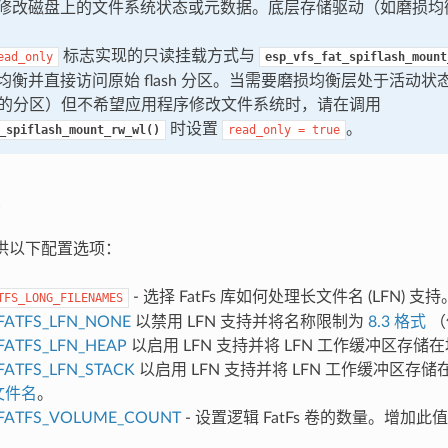
修改磁盘上的文件系统状态或元数据。底层存储驱动（如磨损均
标志实现的只读挂载方式与
ead_only
esp_vfs_fat_spiflash_mount
均衡并直接访问原始 flash 分区。当需要磨损均衡层处于活动
格式的分区）但不希望应用程序修改文件系统时，请在调用
时设置
。
_spiflash_mount_rw_wl()
read_only
=
true
件提供以下配置选项：
- 选择 FatFs 库如何处理长文件名 (LFN) 
TFS_LONG_FILENAMES
FATFS_LFN_NONE
以禁用 LFN 支持并将名称限制为
8.3 格式
（
FATFS_LFN_HEAP
以启用 LFN 支持并将 LFN 工作缓冲区存
FATFS_LFN_STACK
以启用 LFN 支持并将 LFN 工作缓冲区存
 文件名
。
FATFS_VOLUME_COUNT
- 设置逻辑 FatFs 卷的数量。增加