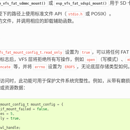
或
用于 SD 
p_vfs_fat_sdmmc_mount()
esp_vfs_fat_sdspi_mount()
下的路径上使用标准文件 API（
或 POSIX）。
stdio.h
的文件，并调用相应的卸载辅助函数。
设置为
，可以将任何 FA
fs_fat_mount_config_t.read_only
true
标志后，VFS 层将拒绝所有写操作，例如
（写模式）、
open
m
等，并将
设置为
，无论底层存储类型如何
uncate
errno
EROFS
访问时，此功能可用于保护文件系统完整性。例如，从带有磨损均衡功能
或资源数据：
_mount_config_t
mount_config
=
{
_if_mount_failed
=
false
,
les
=
5
,
nly
=
true
,
wl_handle
;