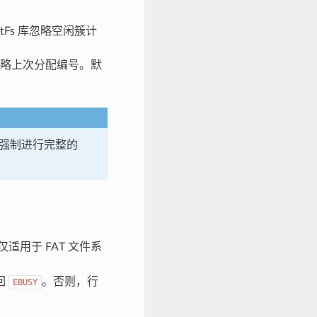
atFs 库忽略空闲簇计
 库忽略上次分配编号。默
强制进行完整的
适用于 FAT 文件系
回
。否则，行
EBUSY