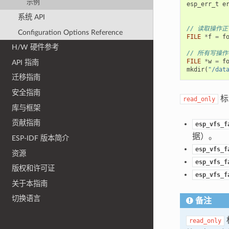
示例
esp_err_t
e
系统 API
// 读取操作正
Configuration Options Reference
FILE
*
f
=
f
H/W 硬件参考
// 所有写操作
FILE
*
w
=
f
API 指南
mkdir
(
"/dat
迁移指南
安全指南
标
read_only
库与框架
贡献指南
esp_vfs_f
据）。
ESP-IDF 版本简介
esp_vfs_f
资源
esp_vfs_f
版权和许可证
esp_vfs_f
关于本指南
切换语言
备注
read_only