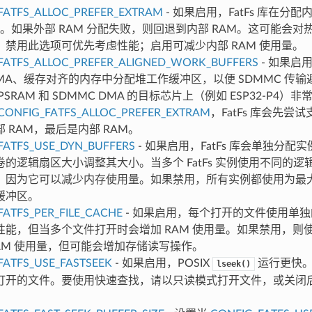
FATFS_ALLOC_PREFER_EXTRAM
- 如果启用，FatFs 库在分
M。如果外部 RAM 分配失败，则回退到内部 RAM。这可能会对热
。禁用此选项可优先考虑性能；启用可减少内部 RAM 使用量。
FATFS_ALLOC_PREFER_ALIGNED_WORK_BUFFERS
- 如果启用
DMA、缓存对齐的内存中分配堆工作缓冲区，以便 SDMMC 传
PSRAM 和 SDMMC DMA 的目标芯片上（例如 ESP32-P4
CONFIG_FATFS_ALLOC_PREFER_EXTRAM
，FatFs 库会先尝试
 RAM，最后是内部 RAM。
FATFS_USE_DYN_BUFFERS
- 如果启用，FatFs 库会单独分
卷的逻辑扇区大小调整其大小。当多个 FatFs 实例使用不同的
，因为它可以减少内存使用量。如果禁用，所有实例都使用为最
缓冲区。
FATFS_PER_FILE_CACHE
- 如果启用，每个打开的文件使用单
O 性能，但当多个文件打开时会增加 RAM 使用量。如果禁用，
RAM 使用量，但可能会增加存储读写操作。
FATFS_USE_FASTSEEK
- 如果启用，POSIX
运行更快。
lseek()
打开的文件。要使用快速查找，请以只读模式打开文件，或关闭