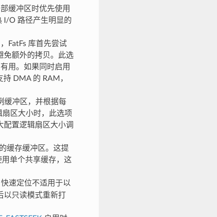
配内部缓冲区时优先使用
 I/O 路径产生明显的
，FatFs 库首先尝试
输避免额外的拷贝。此选
）非常有用。如果同时启用
支持 DMA 的 RAM，
配实例缓冲区，并根据每
逻辑扇区大小时，此选项
大配置逻辑扇区大小调
独的缓存缓冲区。这提
则使用单个共享缓存，这
快速定位不适用于以
后以只读模式重新打