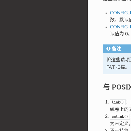
CONFIG_
数。默认值
CONFIG_
认值为 0
备注
将这些选项
FAT 扫描。
与 POS
：
link()
统卷上的
unlink()
为未定义
不支持将