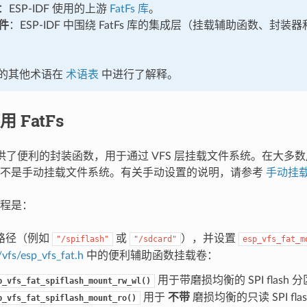
：ESP-IDF 使用的上游
FatFs 库
。
组件
：ESP-IDF 中围绕 FatFs 库的集成层（挂载辅助函数、封装器
的其他术语在
术语表
中进行了解释。
 FatFs
组件提供了便利的封装函数，用于通过 VFS 层挂载文件系统。在大
而不是手动挂载文件系统。有关手动设置的说明，请参考
手动挂载
程是：
路径（例如
或
），并设置
"/spiflash"
"/sdcard"
esp_vfs_fat_m
/vfs/esp_vfs_fat.h
中的便利辅助函数挂载卷：
用于带磨损均衡的 SPI flash 
p_vfs_fat_spiflash_mount_rw_wl()
用于
不带
磨损均衡的只读 SPI fla
p_vfs_fat_spiflash_mount_ro()