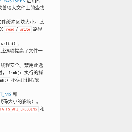
E_FASTSEEK
启用时
改善较大文件上的查找
io 文件缓冲区块大小。此
IX
/
路径
read
write
。
、
write()
。此选项提高了文件一
I 线程安全。禁用此选
时，
执行的拷
link()
不保证线程安
nk()
T_MS
和
代码大小的影响）。
和
FATFS_API_ENCODING