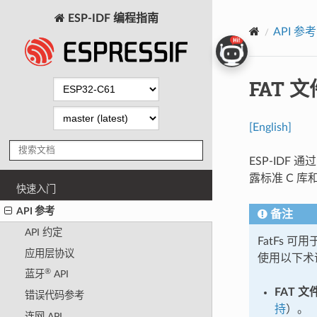
ESP-IDF 编程指南
API 参考
FAT 
[English]
ESP-IDF 通
露标准 C 库和 
快速入门
API 参考
备注
API 约定
FatFs 
应用层协议
使用以下术
®
蓝牙
API
FAT 
错误代码参考
持
）。
连网 API