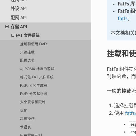
FatFs 库
外设 API
FatFs 
配网 API
fatfs
。
存储 API
本文档相关
FAT 文件系统
挂载和使用 FatFs
挂载和使用
只读挂载
配置选项
FatFs 
与 POSIX 标准的差异
封装函数，
格式化 FAT 文件系统
FatFs 分区生成器
一般的挂载流
FatFs 分区解析器
大小要求和限制
选择挂载
优化
使用
fatfs
高级操作
es
术语表
es
应用程序示例