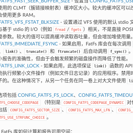
FATFS_FAST_SEEK_BUFFER_SIZE
- 设置当
CONFIG_FATFS_US
使用的 CLMT（簇链接映射表）缓冲区大小。较大的缓冲区可以
使用更多 RAM。
FATFS_VFS_FSTAT_BLKSIZE
- 设置通过 VFS 使用的默认 std
于 stdio 的 I/O（例如
/
）相关，不是直接 POS
fread
fgets
整参数。较大的值可以提高缓冲读取吞吐量，但会增加堆使用量
FATFS_IMMEDIATE_FSYNC
- 如果启用，FatFs 库会在每次调用
、
、
和
后自动调用
link()
truncate()
ftruncate()
f_sync()
小报告的准确性，但由于会触发频繁的磁盘操作而降低了性能。
FATFS_LINK_LOCK
- 如果启用，此选项保证
函数的 AP
link()
助执行频繁小文件操作（例如文件日志记录）的应用程序。禁用
子的。在这种情况下，从另一个任务在同一卷上对大文件使用
li
选项包括
CONFIG_FATFS_FS_LOCK
、
CONFIG_FATFS_TIMEOU
（特别是
对
TFS_CHOOSE_CODEPAGE
CONFIG_FATFS_CODEPAGE_DYNAMIC
包括
、
、
CONFIG_FATFS_SECTOR_SIZE
CONFIG_FATFS_MAX_LFN
CONFIG_
。
TFS_USE_STRFUNC_CHOICE
FatFs 库如何计算和报告可用空间：