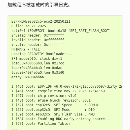
加载程序被加载时的引导日志。
ESP-ROM:esp32c5-eco2-20250121

Build:Jan 21 2025

rst:0x1 (POWERON),boot:0x18 (SPI_FAST_FLASH_BOOT)

invalid header: 0xffffffff

invalid header: 0xffffffff

invalid header: 0xffffffff

PRIMARY - FAIL

Loading RECOVERY Bootloader...

SPI mode:DIO, clock div:1

load:0x408556b0,len:0x17cc

load:0x4084bba0,len:0xdac

load:0x4084e5a0,len:0x3140

entry 0x4084bbaa

I (46) boot: ESP-IDF v6.0-dev-172-g12c5d730097-dirty 2nd st
I (46) boot: compile time May 22 2025 12:41:59

I (47) boot: chip revision: v1.0

I (48) boot: efuse block revision: v0.1

I (52) boot.esp32c5: SPI Speed      : 80MHz

I (55) boot.esp32c5: SPI Mode       : DIO

I (59) boot.esp32c5: SPI Flash Size : 4MB

I (63) boot: Enabling RNG early entropy source...

I (67) boot: Partition Table:
